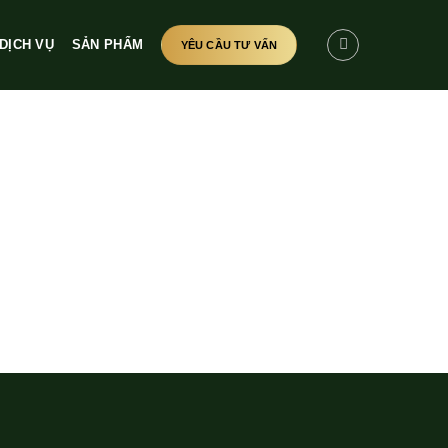
DỊCH VỤ
SẢN PHẨM
YÊU CẦU TƯ VẤN