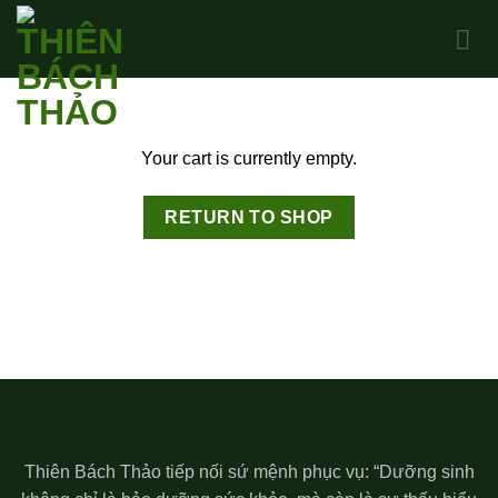
Skip
to
content
Your cart is currently empty.
RETURN TO SHOP
Thiên Bách Thảo tiếp nối sứ mệnh phục vụ: “Dưỡng sinh