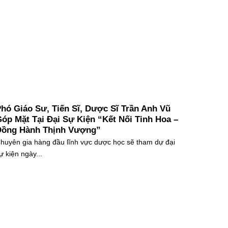
hó Giáo Sư, Tiến Sĩ, Dược Sĩ Trần Anh Vũ
óp Mặt Tại Đại Sự Kiện “Kết Nối Tinh Hoa –
Đồng Hành Thịnh Vượng”
huyên gia hàng đầu lĩnh vực dược học sẽ tham dự đại
ự kiện ngày...