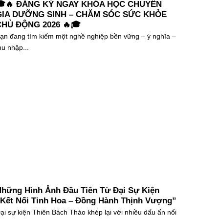
🎓🔥 ĐĂNG KÝ NGAY KHÓA HỌC CHUYÊN
GIA DƯỠNG SINH – CHĂM SÓC SỨC KHỎE
CHỦ ĐỘNG 2026 🔥🎓
ạn đang tìm kiếm một nghề nghiệp bền vững – ý nghĩa –
hu nhập...
hững Hình Ảnh Đầu Tiên Từ Đại Sự Kiện
Kết Nối Tinh Hoa – Đồng Hành Thịnh Vượng”
ại sự kiện Thiên Bách Thảo khép lại với nhiều dấu ấn nổi