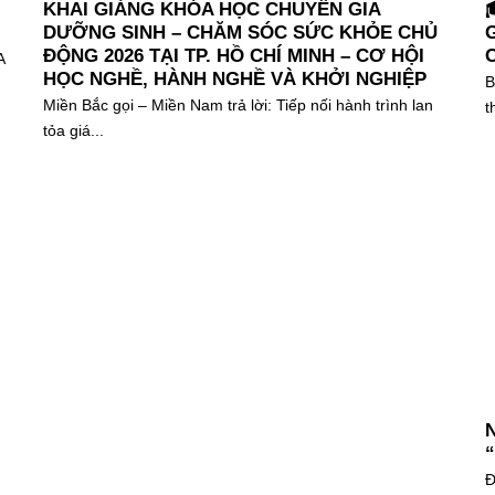
KHAI GIẢNG KHÓA HỌC CHUYÊN GIA
DƯỠNG SINH – CHĂM SÓC SỨC KHỎE CHỦ
ĐỘNG 2026 TẠI TP. HỒ CHÍ MINH – CƠ HỘI
A
HỌC NGHỀ, HÀNH NGHỀ VÀ KHỞI NGHIỆP
B
Miền Bắc gọi – Miền Nam trả lời: Tiếp nối hành trình lan
t
tỏa giá...
N
“
Đ