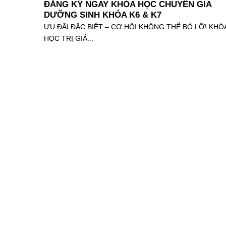
ĐĂNG KÝ NGAY KHÓA HỌC CHUYÊN GIA
DƯỠNG SINH KHÓA K6 & K7
ƯU ĐÃI ĐẶC BIỆT – CƠ HỘI KHÔNG THỂ BỎ LỠ! KHÓ
HỌC TRỊ GIÁ...