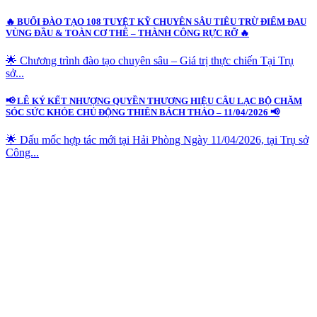
🔥 BUỔI ĐÀO TẠO 108 TUYỆT KỸ CHUYÊN SÂU TIÊU TRỪ ĐIỂM ĐAU
VÙNG ĐẦU & TOÀN CƠ THỂ – THÀNH CÔNG RỰC RỠ 🔥
🌟 Chương trình đào tạo chuyên sâu – Giá trị thực chiến Tại Trụ
sở...
📢 LỄ KÝ KẾT NHƯỢNG QUYỀN THƯƠNG HIỆU CÂU LẠC BỘ CHĂM
SÓC SỨC KHỎE CHỦ ĐỘNG THIÊN BÁCH THẢO – 11/04/2026 📢
🌟 Dấu mốc hợp tác mới tại Hải Phòng Ngày 11/04/2026, tại Trụ sở
Công...