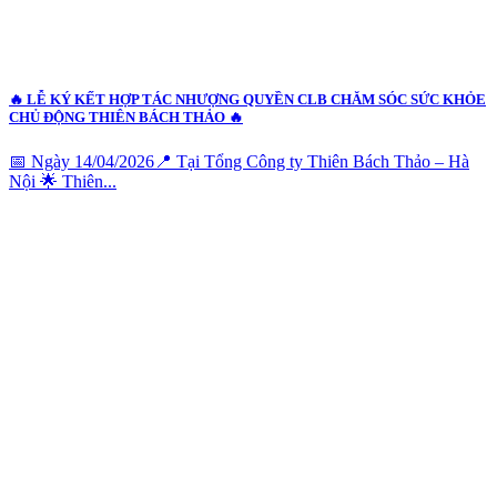
🔥 LỄ KÝ KẾT HỢP TÁC NHƯỢNG QUYỀN CLB CHĂM SÓC SỨC KHỎE
CHỦ ĐỘNG THIÊN BÁCH THẢO 🔥
📅 Ngày 14/04/2026📍 Tại Tổng Công ty Thiên Bách Thảo – Hà
Nội 🌟 Thiên...