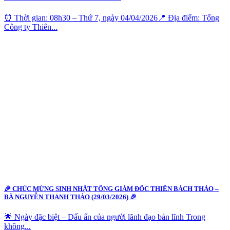
⏰ Thời gian: 08h30 – Thứ 7, ngày 04/04/2026📍 Địa điểm: Tổng
Công ty Thiên...
🎉 CHÚC MỪNG SINH NHẬT TỔNG GIÁM ĐỐC THIÊN BÁCH THẢO –
BÀ NGUYỄN THANH THẢO (29/03/2026) 🎉
🌟 Ngày đặc biệt – Dấu ấn của người lãnh đạo bản lĩnh Trong
không...