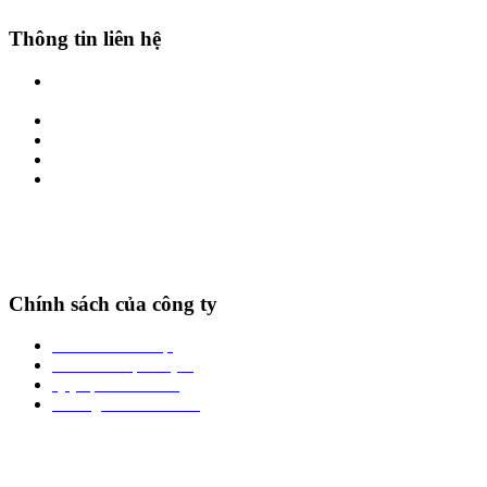
Thông tin liên hệ
Địa chỉ: Số 01-LK17 Phố Hoàng Công, Kiến Hưng, Hà Đông, Hà
Nội
Hotline: 0969861666 - 0986.382.699
Zalo: 0969861666 - 0986.382.699
Website: thienbachthao.vn
Email: thienbachthao.vn@gmail.com
Chính sách của công ty
Chính sách bảo mật
Chính sách vận chuyển
Quy định đổi trả hàng
Phương thức thanh toán