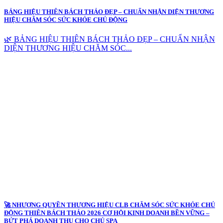
BẢNG HIỆU THIÊN BÁCH THẢO ĐẸP – CHUẨN NHẬN DIỆN THƯƠNG
HIỆU CHĂM SÓC SỨC KHỎE CHỦ ĐỘNG
🌿 BẢNG HIỆU THIÊN BÁCH THẢO ĐẸP – CHUẨN NHẬN
DIỆN THƯƠNG HIỆU CHĂM SÓC...
🚀 NHƯỢNG QUYỀN THƯƠNG HIỆU CLB CHĂM SÓC SỨC KHỎE CHỦ
ĐỘNG THIÊN BÁCH THẢO 2026 CƠ HỘI KINH DOANH BỀN VỮNG –
BỨT PHÁ DOANH THU CHO CHỦ SPA