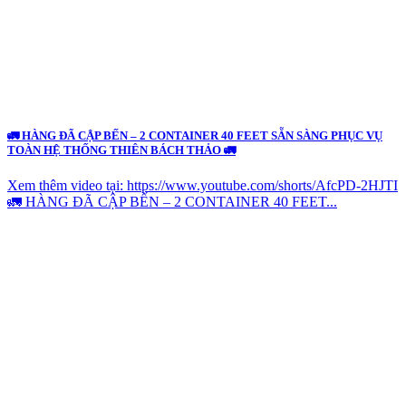
🚛 HÀNG ĐÃ CẬP BẾN – 2 CONTAINER 40 FEET SẴN SÀNG PHỤC VỤ
TOÀN HỆ THỐNG THIÊN BÁCH THẢO 🚛
Xem thêm video tại: https://www.youtube.com/shorts/AfcPD-2HJTI
🚛 HÀNG ĐÃ CẬP BẾN – 2 CONTAINER 40 FEET...