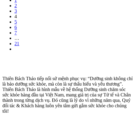
1
2
3
4
5
6
7
…
21
Thiên Bách Thảo tiếp nối sứ mệnh phục vụ: “Dưỡng sinh không chỉ
là bảo dưỡng sức khỏe, mà còn là sự thấu hiểu và yêu thương”.
Thiên Bách Thảo là hình mẫu về hệ thống Dưỡng sinh chăm sóc
sức khỏe hàng đầu tại Việt Nam, mang giá trị của sự Tử tế và Chân
thành trong từng dịch vụ. Đó cũng là lý do vì những năm qua, Quý
đối tác & Khách hàng luôn yên tâm gửi gắm sức khỏe cho chúng
tôi!