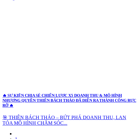
🔥 SỰ KIỆN CHIA SẺ CHIẾN LƯỢC X5 DOANH THU & MÔ HÌNH
NHƯỢNG QUYỀN THIÊN BÁCH THẢO ĐÃ DIỄN RA THÀNH CÔNG RỰC
RỠ 🔥
🎯 THIÊN BÁCH THẢO – BỨT PHÁ DOANH THU, LAN
TỎA MÔ HÌNH CHĂM SÓC...