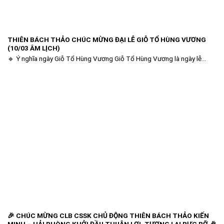
THIÊN BÁCH THẢO CHÚC MỪNG ĐẠI LỄ GIỖ TỔ HÙNG VƯƠNG
(10/03 ÂM LỊCH)
🔹 Ý nghĩa ngày Giỗ Tổ Hùng Vương Giỗ Tổ Hùng Vương là ngày lễ...
🎉 CHÚC MỪNG CLB CSSK CHỦ ĐỘNG THIÊN BÁCH THẢO KIẾN
MINH – HẢI PHÒNG KHỞI ĐẦU THUẬN LỢI, TƯƠNG LAI RỰC RỠ 🎉