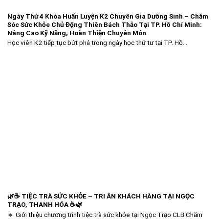
Ngày Thứ 4 Khóa Huấn Luyện K2 Chuyên Gia Dưỡng Sinh – Chăm
Sóc Sức Khỏe Chủ Động Thiên Bách Thảo Tại TP. Hồ Chí Minh:
Nâng Cao Kỹ Năng, Hoàn Thiện Chuyên Môn
Học viên K2 tiếp tục bứt phá trong ngày học thứ tư tại TP. Hồ...
🌿☕ TIỆC TRÀ SỨC KHỎE – TRI ÂN KHÁCH HÀNG TẠI NGỌC
TRẠO, THANH HÓA ☕🌿
🔹 Giới thiệu chương trình tiệc trà sức khỏe tại Ngọc Trạo CLB Chăm