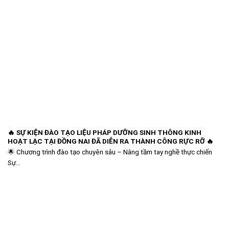
🔥 SỰ KIỆN ĐÀO TẠO LIỆU PHÁP DƯỠNG SINH THÔNG KINH
HOẠT LẠC TẠI ĐỒNG NAI ĐÃ DIỄN RA THÀNH CÔNG RỰC RỠ 🔥
🌟 Chương trình đào tạo chuyên sâu – Nâng tầm tay nghề thực chiến
Sự...