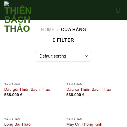
Skip
to
content
HOME
/
CỬA HÀNG
FILTER
SẢN PHẨM
SẢN PHẨM
Dầu gội Thiên Bách Thảo
Dầu xả Thiên Bách Thảo
568.000
₫
568.000
₫
SẢN PHẨM
SẢN PHẨM
Long Bái Thảo
Máy Ôn Thông Kinh