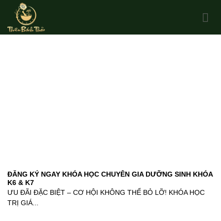
Skip
to
content
ĐĂNG KÝ NGAY KHÓA HỌC CHUYÊN GIA DƯỠNG SINH KHÓA
K6 & K7
ƯU ĐÃI ĐẶC BIỆT – CƠ HỘI KHÔNG THỂ BỎ LỠ! KHÓA HỌC
TRỊ GIÁ...