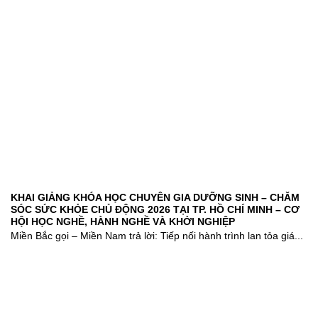
KHAI GIẢNG KHÓA HỌC CHUYÊN GIA DƯỠNG SINH – CHĂM
SÓC SỨC KHỎE CHỦ ĐỘNG 2026 TẠI TP. HỒ CHÍ MINH – CƠ
HỘI HỌC NGHỀ, HÀNH NGHỀ VÀ KHỞI NGHIỆP
Miền Bắc gọi – Miền Nam trả lời: Tiếp nối hành trình lan tỏa giá...