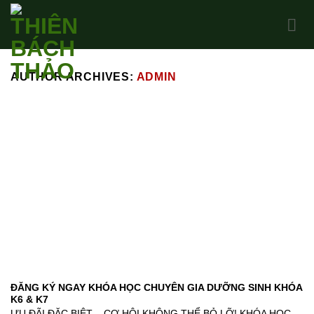
Skip
to
content
AUTHOR ARCHIVES:
ADMIN
ĐĂNG KÝ NGAY KHÓA HỌC CHUYÊN GIA DƯỠNG SINH KHÓA
K6 & K7
ƯU ĐÃI ĐẶC BIỆT – CƠ HỘI KHÔNG THỂ BỎ LỠ! KHÓA HỌC