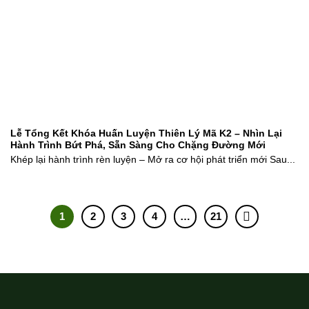
Lễ Tổng Kết Khóa Huấn Luyện Thiên Lý Mã K2 – Nhìn Lại
Hành Trình Bứt Phá, Sẵn Sàng Cho Chặng Đường Mới
Khép lại hành trình rèn luyện – Mở ra cơ hội phát triển mới Sau...
1
2
3
4
…
21