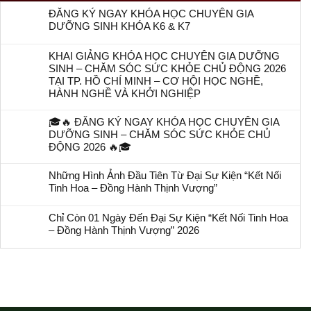
ĐĂNG KÝ NGAY KHÓA HỌC CHUYÊN GIA
DƯỠNG SINH KHÓA K6 & K7
KHAI GIẢNG KHÓA HỌC CHUYÊN GIA DƯỠNG
SINH – CHĂM SÓC SỨC KHỎE CHỦ ĐỘNG 2026
TẠI TP. HỒ CHÍ MINH – CƠ HỘI HỌC NGHỀ,
HÀNH NGHỀ VÀ KHỞI NGHIỆP
🎓🔥 ĐĂNG KÝ NGAY KHÓA HỌC CHUYÊN GIA
DƯỠNG SINH – CHĂM SÓC SỨC KHỎE CHỦ
ĐỘNG 2026 🔥🎓
Những Hình Ảnh Đầu Tiên Từ Đại Sự Kiện “Kết Nối
Tinh Hoa – Đồng Hành Thịnh Vượng”
Chỉ Còn 01 Ngày Đến Đại Sự Kiện “Kết Nối Tinh Hoa
– Đồng Hành Thịnh Vượng” 2026