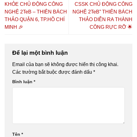
CHỦ ĐỘNG
SỨC KHỎE
Vượng”
KHỎE CHỦ ĐỘNG CÔNG
CSSK CHỦ ĐỘNG CÔNG
2026 TẠI TP.
CHỦ ĐỘNG
HỒ CHÍ
2026 🔥🎓
NGHỆ 2TeB – THIÊN BÁCH
NGHỆ 2TeB” THIÊN BÁCH
MINH – CƠ
THẢO QUẬN 6, TP.HỒ CHÍ
THẢO DIỄN RA THÀNH
HỘI HỌC
MINH 🎉
CÔNG RỰC RỠ 🌟
NGHỀ,
HÀNH NGHỀ
VÀ KHỞI
NGHIỆP
Để lại một bình luận
Email của bạn sẽ không được hiển thị công khai.
Các trường bắt buộc được đánh dấu
*
Bình luận
*
Tên
*