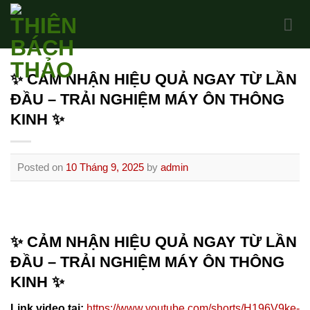
Skip
to
content
✨ CẢM NHẬN HIỆU QUẢ NGAY TỪ LẦN
ĐẦU – TRẢI NGHIỆM MÁY ÔN THÔNG
KINH ✨
Posted on
10 Tháng 9, 2025
by
admin
✨ CẢM NHẬN HIỆU QUẢ NGAY TỪ LẦN
ĐẦU – TRẢI NGHIỆM MÁY ÔN THÔNG
KINH ✨
Link video tại:
https://www.youtube.com/shorts/H196V9ke-