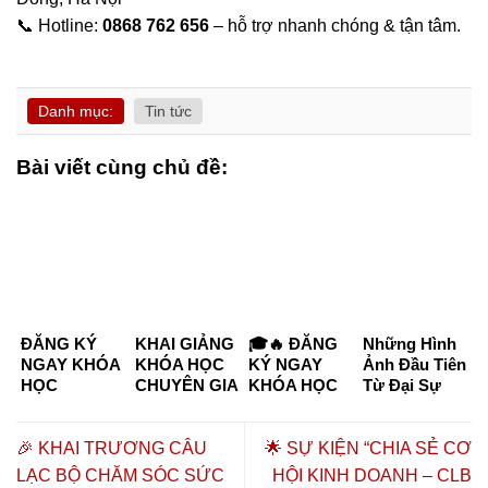
📞 Hotline:
0868 762 656
– hỗ trợ nhanh chóng & tận tâm.
Danh mục:
Tin tức
Bài viết cùng chủ đề:
ĐĂNG KÝ
KHAI GIẢNG
🎓🔥 ĐĂNG
Những Hình
NGAY KHÓA
KHÓA HỌC
KÝ NGAY
Ảnh Đầu Tiên
HỌC
CHUYÊN GIA
KHÓA HỌC
Từ Đại Sự
CHUYÊN GIA
DƯỠNG
CHUYÊN GIA
Kiện “Kết
DƯỠNG
SINH –
DƯỠNG
Nối Tinh Hoa
SINH KHÓA
CHĂM SÓC
SINH –
– Đồng Hành
🎉 KHAI TRƯƠNG CÂU
🌟 SỰ KIỆN “CHIA SẺ CƠ
K6 & K7
SỨC KHỎE
CHĂM SÓC
Thịnh
LẠC BỘ CHĂM SÓC SỨC
HỘI KINH DOANH – CLB