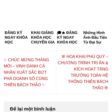
ĐĂNG KÝ
KHAI GIẢNG
🎓🔥 ĐĂNG
Những Hình
NGAY KHÓA
KHÓA HỌC
KÝ NGAY
Ảnh Đầu Tiên
HỌC
CHUYÊN GIA
KHÓA HỌC
Từ Đại Sự
CHUYÊN GIA
DƯỠNG
CHUYÊN GIA
Kiện “Kết
DƯỠNG
SINH –
DƯỠNG
Nối Tinh Hoa
SINH KHÓA
CHĂM SÓC
SINH –
– Đồng Hành
🌸 HOA KHAI PHÚ QUÝ –
✨ CHÚC MỪNG THÁNG
K6 & K7
SỨC KHỎE
CHĂM SÓC
Thịnh
CHƯƠNG TRÌNH TRI ÂN &
CHỦ ĐỘNG
SỨC KHỎE
Vượng”
MỚI – VINH DANH CÁ
KÍCH HOẠT TĂNG
2026 TẠI TP.
CHỦ ĐỘNG
NHÂN XUẤT SẮC BỨT
HỒ CHÍ
2026 🔥🎓
TRƯỞNG TOÀN HỆ
PHÁ DOANH SỐ CÙNG
MINH – CƠ
THỐNG THIÊN BÁCH
THIÊN BÁCH THẢO ✨
HỘI HỌC
THẢO 🌸
NGHỀ,
HÀNH NGHỀ
VÀ KHỞI
NGHIỆP
Để lại một bình luận