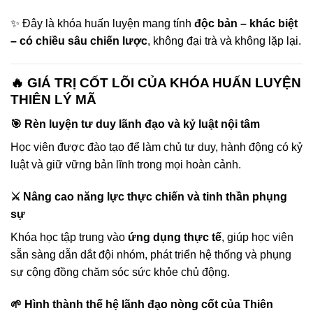
✨ Đây là khóa huấn luyện mang tính
độc bản – khác biệt
– có chiều sâu chiến lược
, không đại trà và không lặp lại.
🔥 GIÁ TRỊ CỐT LÕI CỦA KHÓA HUẤN LUYỆN
THIÊN LÝ MÃ
🎯 Rèn luyện tư duy lãnh đạo và kỷ luật nội tâm
Học viên được đào tạo để làm chủ tư duy, hành động có kỷ
luật và giữ vững bản lĩnh trong mọi hoàn cảnh.
⚔️ Nâng cao năng lực thực chiến và tinh thần phụng
sự
Khóa học tập trung vào
ứng dụng thực tế
, giúp học viên
sẵn sàng dẫn dắt đội nhóm, phát triển hệ thống và phụng
sự cộng đồng chăm sóc sức khỏe chủ động.
🌱 Hình thành thế hệ lãnh đạo nòng cốt của Thiên