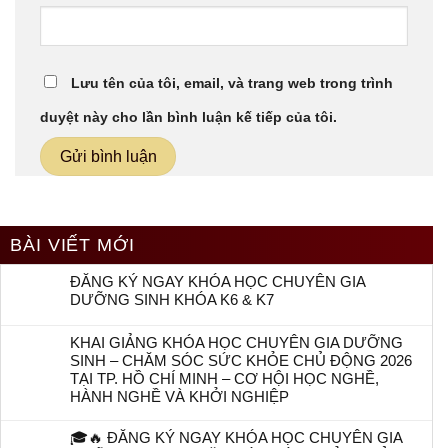
Lưu tên của tôi, email, và trang web trong trình
duyệt này cho lần bình luận kế tiếp của tôi.
BÀI VIẾT MỚI
ĐĂNG KÝ NGAY KHÓA HỌC CHUYÊN GIA
DƯỠNG SINH KHÓA K6 & K7
KHAI GIẢNG KHÓA HỌC CHUYÊN GIA DƯỠNG
SINH – CHĂM SÓC SỨC KHỎE CHỦ ĐỘNG 2026
TẠI TP. HỒ CHÍ MINH – CƠ HỘI HỌC NGHỀ,
HÀNH NGHỀ VÀ KHỞI NGHIỆP
🎓🔥 ĐĂNG KÝ NGAY KHÓA HỌC CHUYÊN GIA