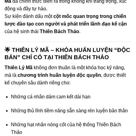
Mã
đã chính thức diễn ra trong không khí trang trọng, xúc
động và đầy tự hào.
Sự kiện đánh dấu một
cột mốc quan trọng trong chiến
lược đào tạo con người và phát triển lãnh đạo kế cận
của hệ sinh thái
Thiên Bách Thảo
.
🌟 THIÊN LÝ MÃ – KHÓA HUẤN LUYỆN “ĐỘC
BẢN” CHỈ CÓ TẠI THIÊN BÁCH THẢO
Thiên Lý Mã
không đơn thuần là một khóa học kỹ năng,
mà là
chương trình huấn luyện độc quyền
, được thiết
kế chuyên sâu dành riêng cho:
Những cá nhân dám cam kết dài hạn
Những thủ lĩnh tiềm năng sẵn sàng rèn luyện bản thân
Những hạt nhân nòng cốt của hệ thống Thiên Bách
Thảo