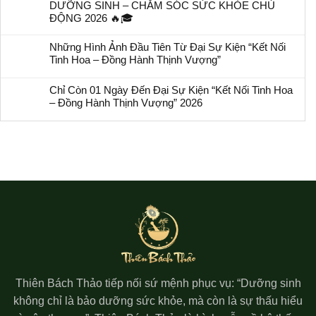
DƯỠNG SINH – CHĂM SÓC SỨC KHỎE CHỦ
ĐỘNG 2026 🔥🎓
Những Hình Ảnh Đầu Tiên Từ Đại Sự Kiện “Kết Nối
Tinh Hoa – Đồng Hành Thịnh Vượng”
Chỉ Còn 01 Ngày Đến Đại Sự Kiện “Kết Nối Tinh Hoa
– Đồng Hành Thịnh Vượng” 2026
Thiên Bách Thảo tiếp nối sứ mệnh phục vụ: “Dưỡng sinh
không chỉ là bảo dưỡng sức khỏe, mà còn là sự thấu hiểu