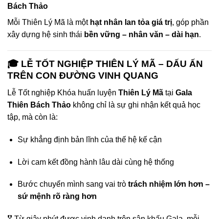
Bách Thảo
Mỗi Thiên Lý Mã là một
hạt nhân lan tỏa giá trị
, góp phần
xây dựng hệ sinh thái
bền vững – nhân văn – dài hạn
.
🎓 LỄ TỐT NGHIỆP THIÊN LÝ MÃ – DẤU ẤN
TRÊN CON ĐƯỜNG VINH QUANG
Lễ Tốt nghiệp Khóa huấn luyện
Thiên Lý Mã
tại
Gala
Thiên Bách Thảo
không chỉ là sự ghi nhận kết quả học
tập, mà còn là:
Sự khẳng định bản lĩnh của thế hệ kế cận
Lời cam kết đồng hành lâu dài cùng hệ thống
Bước chuyển mình sang vai trò
trách nhiệm lớn hơn –
sứ mệnh rõ ràng hơn
🎖️ Từ giây phút được vinh danh trên sân khấu Gala, mỗi