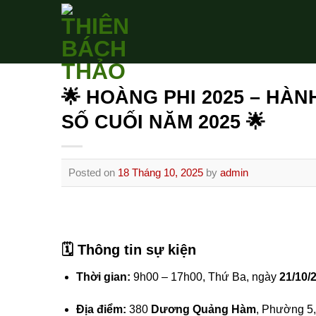
Skip
to
content
🌟 HOÀNG PHI 2025 – HÀ
SỐ CUỐI NĂM 2025 🌟
Posted on
18 Tháng 10, 2025
by
admin
🗓
Thông tin sự kiện
Thời gian:
9h00 – 17h00, Thứ Ba, ngày
21/10/
Địa điểm:
380
Dương Quảng Hàm
, Phường 5