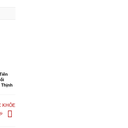
Tiên
ối
 Thịnh
C KHỎE
🎉