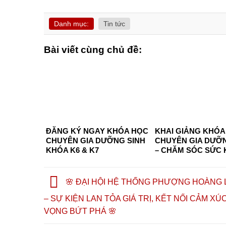
Danh mục:
Tin tức
Bài viết cùng chủ đề:
ĐĂNG KÝ NGAY KHÓA HỌC
KHAI GIẢNG KHÓA
CHUYÊN GIA DƯỠNG SINH
CHUYÊN GIA DƯỠN
KHÓA K6 & K7
– CHĂM SÓC SỨC
CHỦ ĐỘNG 2026 TẠI
CHÍ MINH – CƠ HỘ
NGHỀ, HÀNH NGHỀ
🌸 ĐẠI HỘI HỆ THỐNG PHƯỢNG HOÀNG 
KHỞI NGHIỆP
– SỰ KIỆN LAN TỎA GIÁ TRỊ, KẾT NỐI CẢM XÚ
VỌNG BỨT PHÁ 🌸