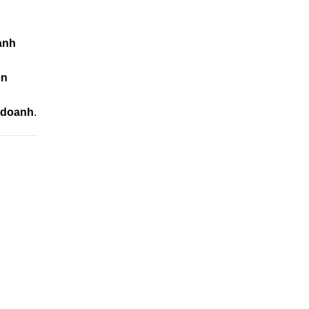
ành
ền
h doanh
.