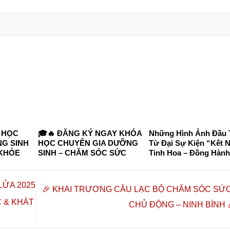
 HỌC
🎓🔥 ĐĂNG KÝ NGAY KHÓA
Những Hình Ảnh Đầu 
G SINH
HỌC CHUYÊN GIA DƯỠNG
Từ Đại Sự Kiện “Kết N
 KHỎE
SINH – CHĂM SÓC SỨC
Tinh Hoa – Đồng Hành
 TP. HỒ
KHỎE CHỦ ĐỘNG 2026 🔥🎓
Vượng”
I HỌC
 VÀ
LỬA 2025
🎉 KHAI TRƯƠNG CÂU LẠC BỘ CHĂM SÓC SỨ
C & KHÁT
CHỦ ĐỘNG – NINH BÌNH 