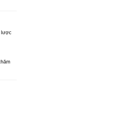
 lược
 chăm