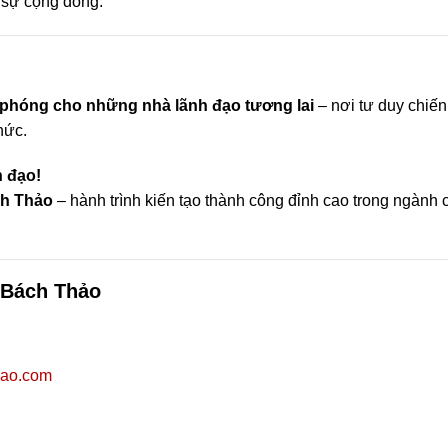
 sự cộng đồng.
 phóng cho những nhà lãnh đạo tương lai
– nơi tư duy chiến
hức.
 đạo!
ch Thảo
– hành trình kiến tạo thành công đỉnh cao trong ngành
n Bách Thảo
hao.com