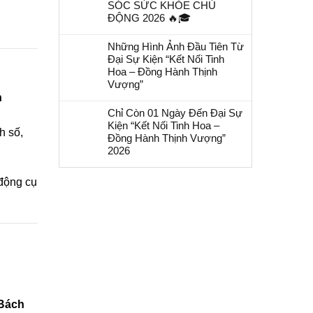
SÓC SỨC KHỎE CHỦ
ĐỘNG 2026 🔥🎓
Những Hình Ảnh Đầu Tiên Từ
Đại Sự Kiện “Kết Nối Tinh
Hoa – Đồng Hành Thịnh
Vượng”
h
Chỉ Còn 01 Ngày Đến Đại Sự
Kiện “Kết Nối Tinh Hoa –
h số,
Đồng Hành Thịnh Vượng”
2026
 động cụ
 Bách