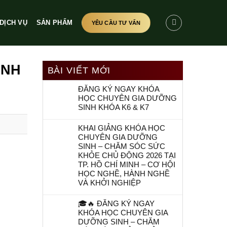
DỊCH VỤ
SẢN PHẨM
YÊU CẦU TƯ VẤN
ANH
BÀI VIẾT MỚI
ĐĂNG KÝ NGAY KHÓA
HỌC CHUYÊN GIA DƯỠNG
SINH KHÓA K6 & K7
KHAI GIẢNG KHÓA HỌC
CHUYÊN GIA DƯỠNG
SINH – CHĂM SÓC SỨC
KHỎE CHỦ ĐỘNG 2026 TẠI
TP. HỒ CHÍ MINH – CƠ HỘI
HỌC NGHỀ, HÀNH NGHỀ
VÀ KHỞI NGHIỆP
🎓🔥 ĐĂNG KÝ NGAY
KHÓA HỌC CHUYÊN GIA
DƯỠNG SINH – CHĂM