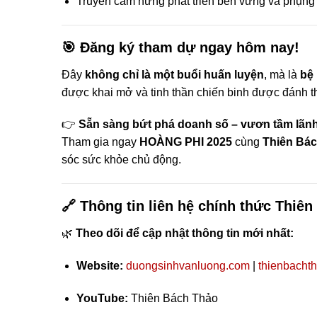
Truyền cảm hứng phát triển bền vững và phụng
🎯
Đăng ký tham dự ngay hôm nay!
Đây
không chỉ là một buổi huấn luyện
, mà là
bệ
được khai mở và tinh thần chiến binh được đánh t
👉
Sẵn sàng bứt phá doanh số – vươn tầm lãnh
Tham gia ngay
HOÀNG PHI 2025
cùng
Thiên Bá
sóc sức khỏe chủ động.
🔗
Thông tin liên hệ chính thức Thiê
🌿
Theo dõi để cập nhật thông tin mới nhất:
Website:
duongsinhvanluong.com
|
thienbacht
YouTube:
Thiên Bách Thảo