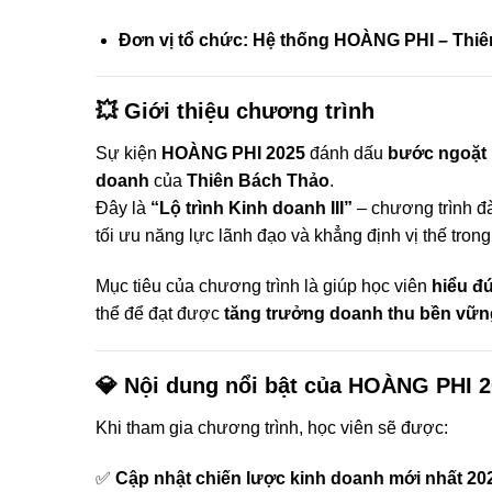
Đơn vị tổ chức:
Hệ thống HOÀNG PHI – Thiê
💥
Giới thiệu chương trình
Sự kiện
HOÀNG PHI 2025
đánh dấu
bước ngoặt l
doanh
của
Thiên Bách Thảo
.
Đây là
“Lộ trình Kinh doanh III”
– chương trình đ
tối ưu năng lực lãnh đạo và khẳng định vị thế tro
Mục tiêu của chương trình là giúp học viên
hiểu đ
thể để đạt được
tăng trưởng doanh thu bền vữn
💎
Nội dung nổi bật của HOÀNG PHI 
Khi tham gia chương trình, học viên sẽ được:
✅
Cập nhật chiến lược kinh doanh mới nhất 20