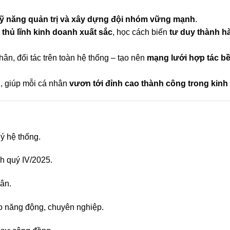
kỹ năng quản trị và xây dựng đội nhóm vững mạnh
.
,
thủ lĩnh kinh doanh xuất sắc
, học cách biến
tư duy thành h
n, đối tác trên toàn hệ thống – tạo nên
mạng lưới hợp tác b
p
, giúp mỗi cá nhân
vươn tới đỉnh cao thành công trong kin
ý hệ thống.
h quý IV/2025.
hân.
o năng động, chuyên nghiệp.