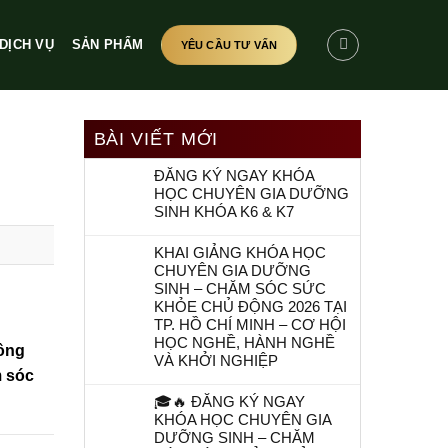
DỊCH VỤ
SẢN PHẨM
YÊU CẦU TƯ VẤN
BÀI VIẾT MỚI
ĐĂNG KÝ NGAY KHÓA
HỌC CHUYÊN GIA DƯỠNG
SINH KHÓA K6 & K7
KHAI GIẢNG KHÓA HỌC
CHUYÊN GIA DƯỠNG
SINH – CHĂM SÓC SỨC
KHỎE CHỦ ĐỘNG 2026 TẠI
TP. HỒ CHÍ MINH – CƠ HỘI
HỌC NGHỀ, HÀNH NGHỀ
ông
VÀ KHỞI NGHIỆP
 sóc
🎓🔥 ĐĂNG KÝ NGAY
KHÓA HỌC CHUYÊN GIA
DƯỠNG SINH – CHĂM