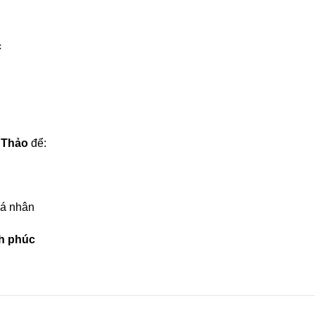
c
 Thảo
để:
cá nhân
h phúc