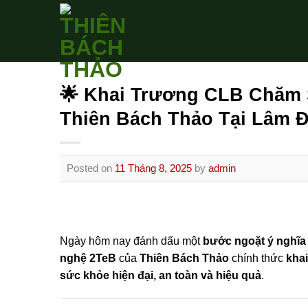
Skip
to
content
🌟 Khai Trương CLB Chăm
Thiên Bách Thảo Tại Lâm 
Posted on
11 Tháng 8, 2025
by
admin
Ngày hôm nay đánh dấu một
bước ngoặt ý nghĩa
nghệ 2TeB
của
Thiên Bách Thảo
chính thức
kha
sức khỏe hiện đại, an toàn và hiệu quả
.