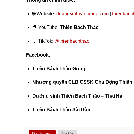
Thông tin chính thức:
🌐 Website:
duongsinhvanluong.com
|
thienbach
🎥 YouTube:
Thiên Bách Thảo
📱 TikTok:
@thienbachthao
Facebook:
Thiên Bách Thảo Group
Nhượng quyền CLB CSSK Chủ Động Thiên 
Dưỡng sinh Thiên Bách Thảo – Thái Hà
Thiên Bách Thảo Sài Gòn
Danh mục:
Tin tức