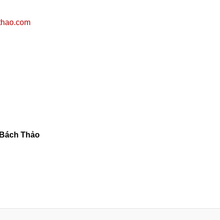
thao.com
Bách Thảo