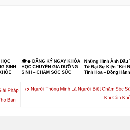
 HỌC
🎓🔥 ĐĂNG KÝ NGAY KHÓA
Những Hình Ảnh Đầu 
G SINH
HỌC CHUYÊN GIA DƯỠNG
Từ Đại Sự Kiện “Kết N
 KHỎE
SINH – CHĂM SÓC SỨC
Tinh Hoa – Đồng Hành
 TP. HỒ
KHỎE CHỦ ĐỘNG 2026 🔥🎓
Vượng”
I HỌC
 VÀ
🌿 Người Thông Minh Là Người Biết Chăm Sóc S
iải Pháp
Khi Còn Kh
Cho Bạn