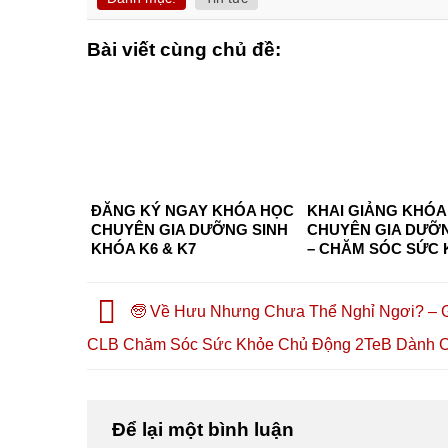
Bài viết cùng chủ đề:
ĐĂNG KÝ NGAY KHÓA HỌC
KHAI GIẢNG KHÓA
CHUYÊN GIA DƯỠNG SINH
CHUYÊN GIA DƯỠN
KHÓA K6 & K7
– CHĂM SÓC SỨC
CHỦ ĐỘNG 2026 TẠI
CHÍ MINH – CƠ HỘ
NGHỀ, HÀNH NGHỀ
🧓 Về Hưu Nhưng Chưa Thể Nghỉ Ngơi? – G
KHỞI NGHIỆP
CLB Chăm Sóc Sức Khỏe Chủ Động 2TeB Dành 
Để lại một bình luận