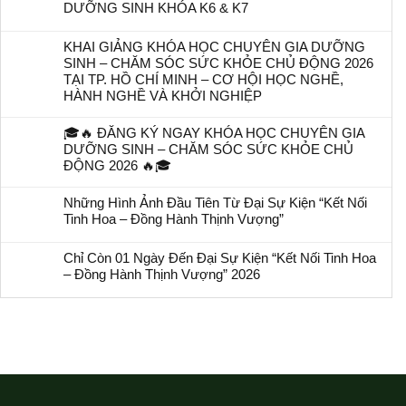
DƯỠNG SINH KHÓA K6 & K7
KHAI GIẢNG KHÓA HỌC CHUYÊN GIA DƯỠNG
SINH – CHĂM SÓC SỨC KHỎE CHỦ ĐỘNG 2026
TẠI TP. HỒ CHÍ MINH – CƠ HỘI HỌC NGHỀ,
HÀNH NGHỀ VÀ KHỞI NGHIỆP
🎓🔥 ĐĂNG KÝ NGAY KHÓA HỌC CHUYÊN GIA
DƯỠNG SINH – CHĂM SÓC SỨC KHỎE CHỦ
ĐỘNG 2026 🔥🎓
Những Hình Ảnh Đầu Tiên Từ Đại Sự Kiện “Kết Nối
Tinh Hoa – Đồng Hành Thịnh Vượng”
Chỉ Còn 01 Ngày Đến Đại Sự Kiện “Kết Nối Tinh Hoa
– Đồng Hành Thịnh Vượng” 2026