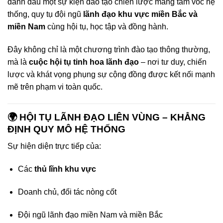
đánh dấu một sự kiện đào tạo chiến lược mang tầm vóc hệ
thống, quy tụ đội ngũ
lãnh đạo khu vực miền Bắc và
miền Nam
cùng hội tụ, học tập và đồng hành.
Đây không chỉ là một chương trình đào tạo thông thường,
mà là
cuộc hội tụ tinh hoa lãnh đạo
– nơi tư duy, chiến
lược và khát vọng phụng sự cộng đồng được kết nối mạnh
mẽ trên phạm vi toàn quốc.
🌍 HỘI TỤ LÃNH ĐẠO LIÊN VÙNG – KHẲNG
ĐỊNH QUY MÔ HỆ THỐNG
Sự hiện diện trực tiếp của:
Các
thủ lĩnh khu vực
Doanh chủ, đối tác nòng cốt
Đội ngũ lãnh đạo miền Nam và miền Bắc