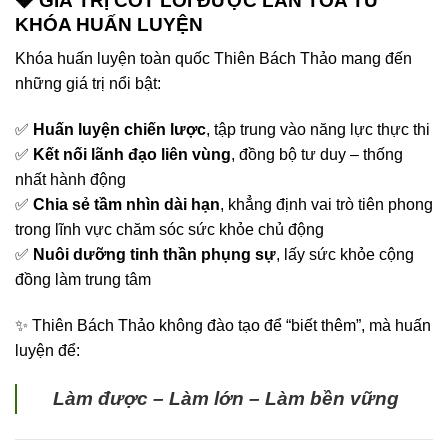
💎 GIÁ TRỊ CỐT LÕI ĐƯỢC LAN TỎA TỪ
KHÓA HUẤN LUYỆN
Khóa huấn luyện toàn quốc Thiên Bách Thảo mang đến
những giá trị nổi bật:
✅
Huấn luyện chiến lược
, tập trung vào năng lực thực thi
✅
Kết nối lãnh đạo liên vùng
, đồng bộ tư duy – thống
nhất hành động
✅
Chia sẻ tầm nhìn dài hạn
, khẳng định vai trò tiên phong
trong lĩnh vực chăm sóc sức khỏe chủ động
✅
Nuôi dưỡng tinh thần phụng sự
, lấy sức khỏe cộng
đồng làm trung tâm
✨ Thiên Bách Thảo không đào tạo để “biết thêm”, mà huấn
luyện để:
Làm được – Làm lớn – Làm bền vững