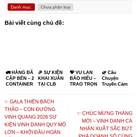
Danh mục:
Chưa phân loại
Bài viết cùng chủ đề:
🚛 HÀNG ĐÃ
🎉 SỰ KIỆN
💝 VU LAN
🌿 Câu
CẬP BẾN – 2
KHAI XUÂN
BÁO HIẾU –
Chuyện
CONTAINER
TẠI CLB
TRAO TRỌN
Truyền Cảm
40 FEET SẴN
CSSK THIÊN
YÊU
Hứng: Cô
SÀNG PHỤC
BÁCH THẢO
THƯƠNG
Nhị 72 Tuổi
VỤ TOÀN HỆ
23 CHƠN
ĐẾN CHA MẸ
Khởi Nghiệp
✨ GALA THIÊN BÁCH
THỐNG
THÀNH
VỚI ÔN
Thành Công
THẢO – CON ĐƯỜNG
THIÊN BÁCH
ĐƯỢC BÁO
THÔNG
Cùng Thiên
✨ CHÚC MỪNG THÁNG
VINH QUANG 2026 SỰ
THẢO 🚛
VIỆT NAM
KINH 💝
Bách Thảo 🌿
MỚI – VINH DANH CÁ
24H ĐƯA TIN
KIỆN VINH DANH QUY MÔ
NHÂN XUẤT SẮC BỨT
🎉
LỚN – KHỞI ĐẦU HOÀN
PHÁ DOANH SỐ CÙNG