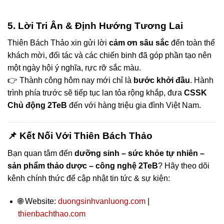
5. Lời Tri Ân & Định Hướng Tương Lai
Thiên Bách Thảo xin gửi lời
cảm ơn sâu sắc
đến toàn thể
khách mời, đối tác và các chiến binh đã góp phần tạo nên
một ngày hội ý nghĩa, rực rỡ sắc màu.
👉 Thành công hôm nay mới chỉ là
bước khởi đầu
. Hành
trình phía trước sẽ tiếp tục lan tỏa rộng khắp, đưa
CSSK
Chủ động 2TeB
đến với hàng triệu gia đình Việt Nam.
📌 Kết Nối Với Thiên Bách Thảo
Bạn quan tâm đến
dưỡng sinh – sức khỏe tự nhiên –
sản phẩm thảo dược – công nghệ 2TeB
? Hãy theo dõi
kênh chính thức để cập nhật tin tức & sự kiện:
🌐 Website:
duongsinhvanluong.com
|
thienbachthao.com