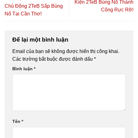
CHỦ ĐỘNG
SỨC KHỎE
Vượng”
Kiện 2TeB Bùng Nổ Thành
Chủ Động 2TeB Sắp Bùng
2026 TẠI TP.
CHỦ ĐỘNG
Công Rực Rỡ!
HỒ CHÍ
2026 🔥🎓
Nổ Tại Cần Thơ!
MINH – CƠ
HỘI HỌC
NGHỀ,
HÀNH NGHỀ
Để lại một bình luận
VÀ KHỞI
NGHIỆP
Email của bạn sẽ không được hiển thị công khai.
Các trường bắt buộc được đánh dấu
*
Bình luận
*
Tên
*