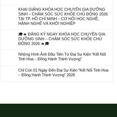
KHAI GIẢNG KHÓA HỌC CHUYÊN GIA DƯỠNG
SINH – CHĂM SÓC SỨC KHỎE CHỦ ĐỘNG 2026
TẠI TP. HỒ CHÍ MINH – CƠ HỘI HỌC NGHỀ,
HÀNH NGHỀ VÀ KHỞI NGHIỆP
🎓🔥 ĐĂNG KÝ NGAY KHÓA HỌC CHUYÊN GIA
DƯỠNG SINH – CHĂM SÓC SỨC KHỎE CHỦ
ĐỘNG 2026 🔥🎓
Những Hình Ảnh Đầu Tiên Từ Đại Sự Kiện “Kết Nối
Tinh Hoa – Đồng Hành Thịnh Vượng”
Chỉ Còn 01 Ngày Đến Đại Sự Kiện “Kết Nối Tinh Hoa
– Đồng Hành Thịnh Vượng” 2026