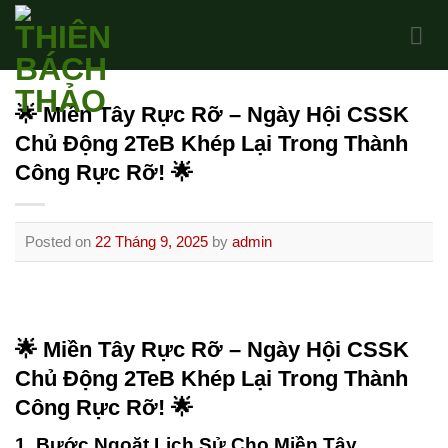
Skip
to
content
🌟 Miền Tây Rực Rỡ – Ngày Hội CSSK
Chủ Động 2TeB Khép Lại Trong Thành
Công Rực Rỡ! 🌟
Posted on
22 Tháng 9, 2025
by
admin
🌟 Miền Tây Rực Rỡ – Ngày Hội CSSK
Chủ Động 2TeB Khép Lại Trong Thành
Công Rực Rỡ! 🌟
1. Bước Ngoặt Lịch Sử Cho Miền Tây