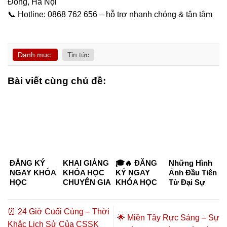
Đông, Hà Nội
📞 Hotline: 0868 762 656 – hỗ trợ nhanh chóng & tận tâm
Danh mục:
Tin tức
Bài viết cùng chủ đề:
ĐĂNG KÝ
KHAI GIẢNG
🎓🔥 ĐĂNG
Những Hình
NGAY KHÓA
KHÓA HỌC
KÝ NGAY
Ảnh Đầu Tiên
HỌC
CHUYÊN GIA
KHÓA HỌC
Từ Đại Sự
CHUYÊN GIA
DƯỠNG
CHUYÊN GIA
Kiện “Kết
DƯỠNG
SINH –
DƯỠNG
Nối Tinh Hoa
SINH KHÓA
CHĂM SÓC
SINH –
– Đồng Hành
⏰ 24 Giờ Cuối Cùng – Thời
🌟 Miền Tây Rực Sáng – Sự
K6 & K7
SỨC KHỎE
CHĂM SÓC
Thịnh
Khắc Lịch Sử Của CSSK