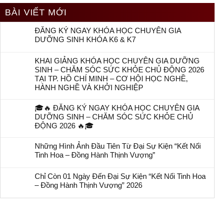
BÀI VIẾT MỚI
ĐĂNG KÝ NGAY KHÓA HỌC CHUYÊN GIA
DƯỠNG SINH KHÓA K6 & K7
KHAI GIẢNG KHÓA HỌC CHUYÊN GIA DƯỠNG
SINH – CHĂM SÓC SỨC KHỎE CHỦ ĐỘNG 2026
TẠI TP. HỒ CHÍ MINH – CƠ HỘI HỌC NGHỀ,
HÀNH NGHỀ VÀ KHỞI NGHIỆP
🎓🔥 ĐĂNG KÝ NGAY KHÓA HỌC CHUYÊN GIA
DƯỠNG SINH – CHĂM SÓC SỨC KHỎE CHỦ
ĐỘNG 2026 🔥🎓
Những Hình Ảnh Đầu Tiên Từ Đại Sự Kiện “Kết Nối
Tinh Hoa – Đồng Hành Thịnh Vượng”
Chỉ Còn 01 Ngày Đến Đại Sự Kiện “Kết Nối Tinh Hoa
– Đồng Hành Thịnh Vượng” 2026