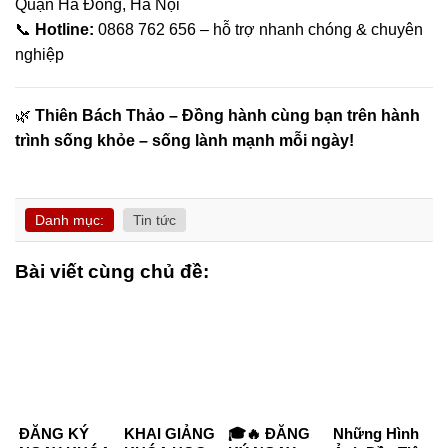
Quận Hà Đông, Hà Nội
📞
Hotline:
0868 762 656 – hỗ trợ nhanh chóng & chuyên
nghiệp
🌿
Thiên Bách Thảo – Đồng hành cùng bạn trên hành
trình sống khỏe – sống lành mạnh mỗi ngày!
Danh mục:
Tin tức
Bài viết cùng chủ đề:
ĐĂNG KÝ
KHAI GIẢNG
🎓🔥 ĐĂNG
Những Hình