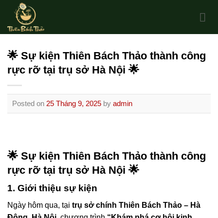
Skip
to
content
🌟 Sự kiện Thiên Bách Thảo thành công
rực rỡ tại trụ sở Hà Nội 🌟
Posted on
25 Tháng 9, 2025
by
admin
🌟 Sự kiện Thiên Bách Thảo thành công
rực rỡ tại trụ sở Hà Nội 🌟
1. Giới thiệu sự kiện
Ngày hôm qua, tại
trụ sở chính Thiên Bách Thảo – Hà
Đông, Hà Nội
, chương trình
“Khám phá cơ hội kinh