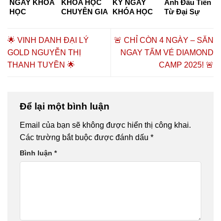
NGAY KHÓA
KHÓA HỌC
KÝ NGAY
Ảnh Đầu Tiên
HỌC
CHUYÊN GIA
KHÓA HỌC
Từ Đại Sự
CHUYÊN GIA
DƯỠNG
CHUYÊN GIA
Kiện “Kết
DƯỠNG
SINH –
DƯỠNG
Nối Tinh Hoa
SINH KHÓA
CHĂM SÓC
SINH –
– Đồng Hành
🌟 VINH DANH ĐẠI LÝ
🚨 CHỈ CÒN 4 NGÀY – SĂN
K6 & K7
SỨC KHỎE
CHĂM SÓC
Thịnh
GOLD NGUYỄN THỊ
NGAY TẤM VÉ DIAMOND
CHỦ ĐỘNG
SỨC KHỎE
Vượng”
THANH TUYỀN 🌟
CAMP 2025! 🚨
2026 TẠI TP.
CHỦ ĐỘNG
HỒ CHÍ
2026 🔥🎓
MINH – CƠ
HỘI HỌC
NGHỀ,
Để lại một bình luận
HÀNH NGHỀ
VÀ KHỞI
Email của bạn sẽ không được hiển thị công khai.
NGHIỆP
Các trường bắt buộc được đánh dấu
*
Bình luận
*