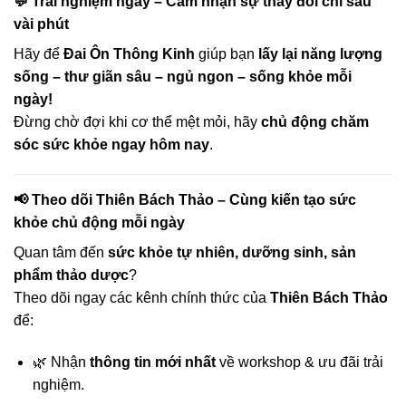
💬 Trải nghiệm ngay – Cảm nhận sự thay đổi chỉ sau
vài phút
Hãy để
Đai Ôn Thông Kinh
giúp bạn
lấy lại năng lượng
sống – thư giãn sâu – ngủ ngon – sống khỏe mỗi
ngày!
Đừng chờ đợi khi cơ thể mệt mỏi, hãy
chủ động chăm
sóc sức khỏe ngay hôm nay
.
📢 Theo dõi Thiên Bách Thảo – Cùng kiến tạo sức
khỏe chủ động mỗi ngày
Quan tâm đến
sức khỏe tự nhiên, dưỡng sinh, sản
phẩm thảo dược
?
Theo dõi ngay các kênh chính thức của
Thiên Bách Thảo
để:
🌿 Nhận
thông tin mới nhất
về workshop & ưu đãi trải
nghiệm.