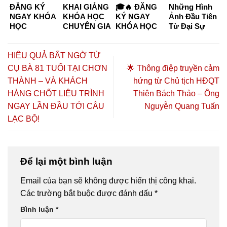
ĐĂNG KÝ
KHAI GIẢNG
🎓🔥 ĐĂNG
Những Hình
NGAY KHÓA
KHÓA HỌC
KÝ NGAY
Ảnh Đầu Tiên
HỌC
CHUYÊN GIA
KHÓA HỌC
Từ Đại Sự
CHUYÊN GIA
DƯỠNG
CHUYÊN GIA
Kiện “Kết
DƯỠNG
SINH –
DƯỠNG
Nối Tinh Hoa
SINH KHÓA
CHĂM SÓC
SINH –
– Đồng Hành
HIỆU QUẢ BẤT NGỜ TỪ
K6 & K7
SỨC KHỎE
CHĂM SÓC
Thịnh
CỤ BÀ 81 TUỔI TẠI CHƠN
🌟 Thông điệp truyền cảm
CHỦ ĐỘNG
SỨC KHỎE
Vượng”
THÀNH – VÀ KHÁCH
hứng từ Chủ tịch HĐQT
2026 TẠI TP.
CHỦ ĐỘNG
HỒ CHÍ
2026 🔥🎓
HÀNG CHỐT LIỆU TRÌNH
Thiên Bách Thảo – Ông
MINH – CƠ
NGAY LẦN ĐẦU TỚI CÂU
Nguyễn Quang Tuấn
HỘI HỌC
LẠC BỘ!
NGHỀ,
HÀNH NGHỀ
VÀ KHỞI
NGHIỆP
Để lại một bình luận
Email của bạn sẽ không được hiển thị công khai.
Các trường bắt buộc được đánh dấu
*
Bình luận
*