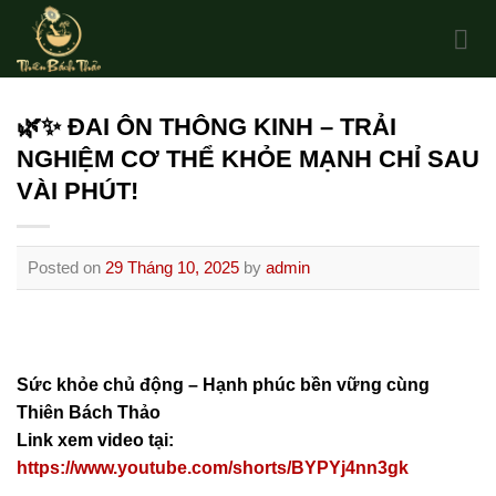
Skip
to
content
🌿✨ ĐAI ÔN THÔNG KINH – TRẢI
NGHIỆM CƠ THỂ KHỎE MẠNH CHỈ SAU
VÀI PHÚT!
Posted on
29 Tháng 10, 2025
by
admin
Sức khỏe chủ động – Hạnh phúc bền vững cùng
Thiên Bách Thảo
Link xem video tại:
https://www.youtube.com/shorts/BYPYj4nn3gk