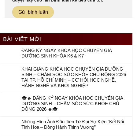
BÀI VIẾT MỚI
ĐĂNG KÝ NGAY KHÓA HỌC CHUYÊN GIA
DƯỠNG SINH KHÓA K6 & K7
KHAI GIẢNG KHÓA HỌC CHUYÊN GIA DƯỠNG
SINH – CHĂM SÓC SỨC KHỎE CHỦ ĐỘNG 2026
TẠI TP. HỒ CHÍ MINH – CƠ HỘI HỌC NGHỀ,
HÀNH NGHỀ VÀ KHỞI NGHIỆP
🎓🔥 ĐĂNG KÝ NGAY KHÓA HỌC CHUYÊN GIA
DƯỠNG SINH – CHĂM SÓC SỨC KHỎE CHỦ
ĐỘNG 2026 🔥🎓
Những Hình Ảnh Đầu Tiên Từ Đại Sự Kiện “Kết Nối
Tinh Hoa – Đồng Hành Thịnh Vượng”