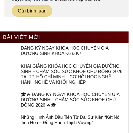
BÀI VIẾT MỚI
ĐĂNG KÝ NGAY KHÓA HỌC CHUYÊN GIA
DƯỠNG SINH KHÓA K6 & K7
KHAI GIẢNG KHÓA HỌC CHUYÊN GIA DƯỠNG
SINH – CHĂM SÓC SỨC KHỎE CHỦ ĐỘNG 2026
TẠI TP. HỒ CHÍ MINH – CƠ HỘI HỌC NGHỀ,
HÀNH NGHỀ VÀ KHỞI NGHIỆP
🎓🔥 ĐĂNG KÝ NGAY KHÓA HỌC CHUYÊN GIA
DƯỠNG SINH – CHĂM SÓC SỨC KHỎE CHỦ
ĐỘNG 2026 🔥🎓
Những Hình Ảnh Đầu Tiên Từ Đại Sự Kiện “Kết Nối
Tinh Hoa – Đồng Hành Thịnh Vượng”