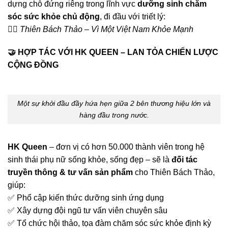
dựng chỗ đứng riêng trong lĩnh vực
dưỡng sinh chăm
sóc sức khỏe chủ động
, đi đầu với triết lý:
🧘‍♂️
Thiên Bách Thảo – Vì Một Việt Nam Khỏe Mạnh
🤝
HỢP TÁC VỚI HK QUEEN – LAN TỎA CHIẾN LƯỢC
CỘNG ĐỒNG
Một sự khởi đầu đầy hứa hẹn giữa 2 bên thương hiệu lớn và
hàng đầu trong nước.
HK Queen
– đơn vị có hơn 50.000 thành viên trong hệ
sinh thái phụ nữ sống khỏe, sống đẹp – sẽ là
đối tác
truyền thông & tư vấn sản phẩm
cho Thiên Bách Thảo,
giúp:
✅ Phổ cập kiến thức dưỡng sinh ứng dụng
✅ Xây dựng đội ngũ tư vấn viên chuyên sâu
✅ Tổ chức hội thảo, tọa đàm chăm sóc sức khỏe định kỳ