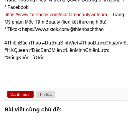
* Facebook:
https://www.facebook.com/moctambeautyvietnam
– Trang
Mỹ phẩm Mộc Tâm Beauty (liên kết thương hiệu)
* Tiktok: https://www.tiktok.com/@thienbachthao
#ThiênBáchThảo #DưỡngSinhViệt #ThảoDượcChuẩnViệt
#HKQueen #ĐặcSản3Miền #LiênMinhChiếnLược
#SốngKhỏeTừGốc
Danh mục:
Tin tức
Bài viết cùng chủ đề: