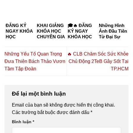
ĐĂNG KÝ
KHAI GIẢNG
🎓🔥 ĐĂNG
Những Hình
NGAY KHÓA
KHÓA HỌC
KÝ NGAY
Ảnh Đầu Tiên
HỌC
CHUYÊN GIA
KHÓA HỌC
Từ Đại Sự
CHUYÊN GIA
DƯỠNG
CHUYÊN GIA
Kiện “Kết
DƯỠNG
SINH –
DƯỠNG
Nối Tinh Hoa
SINH KHÓA
CHĂM SÓC
SINH –
– Đồng Hành
Những Yếu Tố Quan Trọng
🔥 CLB Chăm Sóc Sức Khỏe
K6 & K7
SỨC KHỎE
CHĂM SÓC
Thịnh
Đưa Thiên Bách Thảo Vươn
Chủ Động 2TeB Gây Sốt Tại
CHỦ ĐỘNG
SỨC KHỎE
Vượng”
Tầm Tập Đoàn
TP.HCM
2026 TẠI TP.
CHỦ ĐỘNG
HỒ CHÍ
2026 🔥🎓
MINH – CƠ
HỘI HỌC
NGHỀ,
Để lại một bình luận
HÀNH NGHỀ
VÀ KHỞI
Email của bạn sẽ không được hiển thị công khai.
NGHIỆP
Các trường bắt buộc được đánh dấu
*
Bình luận
*