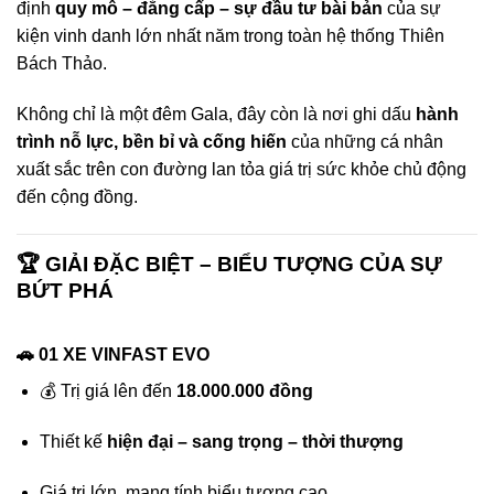
định
quy mô – đẳng cấp – sự đầu tư bài bản
của sự
kiện vinh danh lớn nhất năm trong toàn hệ thống Thiên
Bách Thảo.
Không chỉ là một đêm Gala, đây còn là nơi ghi dấu
hành
trình nỗ lực, bền bỉ và cống hiến
của những cá nhân
xuất sắc trên con đường lan tỏa giá trị sức khỏe chủ động
đến cộng đồng.
🏆 GIẢI ĐẶC BIỆT – BIỂU TƯỢNG CỦA SỰ
BỨT PHÁ
🚗 01 XE VINFAST EVO
💰 Trị giá lên đến
18.000.000 đồng
Thiết kế
hiện đại – sang trọng – thời thượng
Giá trị lớn, mang tính biểu tượng cao