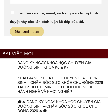
Lưu tên của tôi, email, và trang web trong trình
duyệt này cho lần bình luận kế tiếp của tôi.
BÀI VIẾT MỚI
ĐĂNG KÝ NGAY KHÓA HỌC CHUYÊN GIA
DƯỠNG SINH KHÓA K6 & K7
KHAI GIẢNG KHÓA HỌC CHUYÊN GIA DƯỠNG
SINH – CHĂM SÓC SỨC KHỎE CHỦ ĐỘNG 2026
TẠI TP. HỒ CHÍ MINH – CƠ HỘI HỌC NGHỀ,
HÀNH NGHỀ VÀ KHỞI NGHIỆP
🎓🔥 ĐĂNG KÝ NGAY KHÓA HỌC CHUYÊN GIA
DƯỠNG SINH – CHĂM SÓC SỨC KHỎE CHỦ
ĐỘNG 2026 🔥🎓