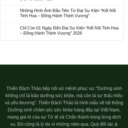
Những Hình Ảnh Đầu Tiên Từ Đại Sự Kiện “Kết Nối
Tinh Hoa – Đồng Hành Thịnh Vượng”
Chỉ Còn 01 Ngày Đến Đại Sự Kiện “Kết Nối Tinh Hoa
– Đồng Hành Thịnh Vượng” 2026
Thiên Bách Thảo tiếp nối sứ mệnh phục vụ: “Dưỡng sinh
không chỉ là bảo dưỡng sức khỏe, mà còn là sự thấu hiểu
và yêu thương”. Thiên Bách Thảo là hình mẫu về hệ thống
Dưỡng sinh chăm sóc sức khỏe hàng đầu tại Việt Nam,
mang giá trị của sự Tử tế và Chân thành trong từng dịch
vụ. Đó cũng là lý do vì những năm qua, Quý đối tác &