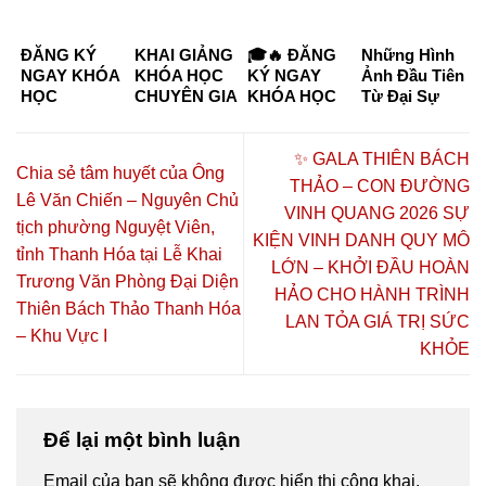
ĐĂNG KÝ
KHAI GIẢNG
🎓🔥 ĐĂNG
Những Hình
NGAY KHÓA
KHÓA HỌC
KÝ NGAY
Ảnh Đầu Tiên
HỌC
CHUYÊN GIA
KHÓA HỌC
Từ Đại Sự
CHUYÊN GIA
DƯỠNG
CHUYÊN GIA
Kiện “Kết
DƯỠNG
SINH –
DƯỠNG
Nối Tinh Hoa
SINH KHÓA
CHĂM SÓC
SINH –
– Đồng Hành
✨ GALA THIÊN BÁCH
Chia sẻ tâm huyết của Ông
K6 & K7
SỨC KHỎE
CHĂM SÓC
Thịnh
THẢO – CON ĐƯỜNG
CHỦ ĐỘNG
SỨC KHỎE
Vượng”
Lê Văn Chiến – Nguyên Chủ
VINH QUANG 2026 SỰ
2026 TẠI TP.
CHỦ ĐỘNG
tịch phường Nguyệt Viên,
HỒ CHÍ
2026 🔥🎓
KIỆN VINH DANH QUY MÔ
tỉnh Thanh Hóa tại Lễ Khai
MINH – CƠ
LỚN – KHỞI ĐẦU HOÀN
Trương Văn Phòng Đại Diện
HỘI HỌC
HẢO CHO HÀNH TRÌNH
NGHỀ,
Thiên Bách Thảo Thanh Hóa
LAN TỎA GIÁ TRỊ SỨC
HÀNH NGHỀ
– Khu Vực I
VÀ KHỞI
KHỎE
NGHIỆP
Để lại một bình luận
Email của bạn sẽ không được hiển thị công khai.