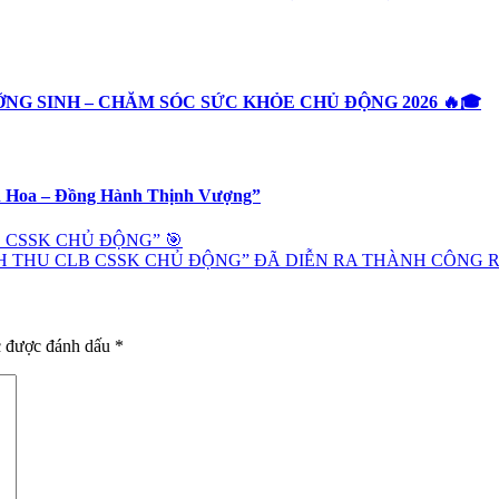
NG SINH – CHĂM SÓC SỨC KHỎE CHỦ ĐỘNG 2026 🔥🎓
h Hoa – Đồng Hành Thịnh Vượng”
B CSSK CHỦ ĐỘNG” 🎯
ANH THU CLB CSSK CHỦ ĐỘNG” ĐÃ DIỄN RA THÀNH CÔNG R
c được đánh dấu
*