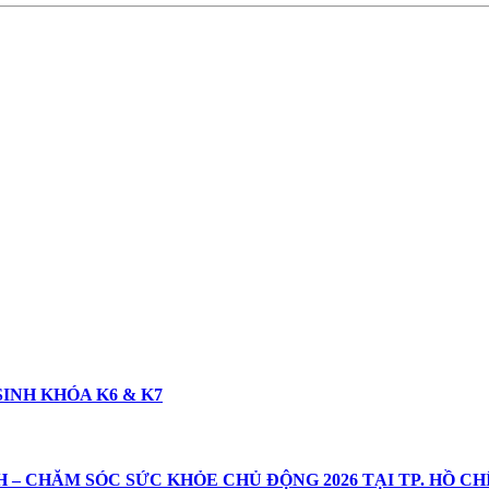
INH KHÓA K6 & K7
– CHĂM SÓC SỨC KHỎE CHỦ ĐỘNG 2026 TẠI TP. HỒ CH