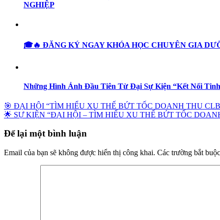
NGHIỆP
🎓🔥 ĐĂNG KÝ NGAY KHÓA HỌC CHUYÊN GIA DƯỠ
Những Hình Ảnh Đầu Tiên Từ Đại Sự Kiện “Kết Nối Tin
🎯 ĐẠI HỘI “TÌM HIỂU XU THẾ BỨT TỐC DOANH THU CL
🌟 SỰ KIỆN “ĐẠI HỘI – TÌM HIỂU XU THẾ BỨT TỐC DO
Để lại một bình luận
Email của bạn sẽ không được hiển thị công khai.
Các trường bắt buộ