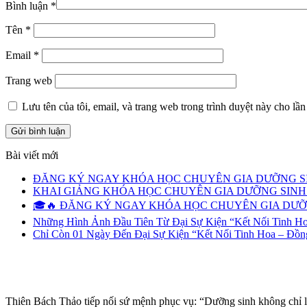
Bình luận
*
Tên
*
Email
*
Trang web
Lưu tên của tôi, email, và trang web trong trình duyệt này cho lần 
Bài viết mới
ĐĂNG KÝ NGAY KHÓA HỌC CHUYÊN GIA DƯỠNG SI
KHAI GIẢNG KHÓA HỌC CHUYÊN GIA DƯỠNG SINH –
🎓🔥 ĐĂNG KÝ NGAY KHÓA HỌC CHUYÊN GIA DƯỠN
Những Hình Ảnh Đầu Tiên Từ Đại Sự Kiện “Kết Nối Tinh H
Chỉ Còn 01 Ngày Đến Đại Sự Kiện “Kết Nối Tinh Hoa – Đồ
Thiên Bách Thảo tiếp nối sứ mệnh phục vụ: “Dưỡng sinh không chỉ l