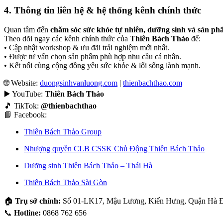
4. Thông tin liên hệ & hệ thống kênh chính thức
Quan tâm đến
chăm sóc sức khỏe tự nhiên, dưỡng sinh và sản p
Theo dõi ngay các kênh chính thức của
Thiên Bách Thảo
để:
• Cập nhật workshop & ưu đãi trải nghiệm mới nhất.
• Được tư vấn chọn sản phẩm phù hợp nhu cầu cá nhân.
• Kết nối cùng cộng đồng yêu sức khỏe & lối sống lành mạnh.
🌐 Website:
duongsinhvanluong.com
|
thienbachthao.com
▶️ YouTube:
Thiên Bách Thảo
🎵 TikTok:
@thienbachthao
📘 Facebook:
Thiên Bách Thảo Group
Nhượng quyền CLB CSSK Chủ Động Thiên Bách Thảo
Dưỡng sinh Thiên Bách Thảo – Thái Hà
Thiên Bách Thảo Sài Gòn
🏠
Trụ sở chính:
Số 01-LK17, Mậu Lương, Kiến Hưng, Quận Hà Đ
📞
Hotline:
0868 762 656