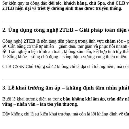
Sự kiện quy tụ đông đảo
đối tác, khách hàng, chủ Spa, chủ CLB v
2TEB hiện đại
và
triết lý dưỡng sinh thảo dược truyền thống
.
2. Ứng dụng công nghệ 2TEB – Giải pháp toàn diện 
Công nghệ
2TEB
là nền tảng tiên phong trong lĩnh vực
chăm sóc – p
🌿 Cân bằng cơ thể tự nhiên – giảm đau, thư giãn và phục hồi nhanh
💎 Trải nghiệm liệu trình an toàn, không xâm lấn, kết hợp tinh túy t
✨ Sống khỏe – sống chủ động – sống thịnh vượng cùng thiên nhiên.
CLB CSSK Chủ Động số 42 không chỉ là địa chỉ trải nghiệm, mà cò
3. Lễ khai trương ấm áp – khẳng định tầm nhìn phát
Buổi lễ khai trương diễn ra trong
bầu không khí ấm áp, tràn đầy n
vững – nhân văn – lan tỏa yêu thương
.
Đây không chỉ là sự kiện khai trương, mà còn là lời khẳng định về
tầ