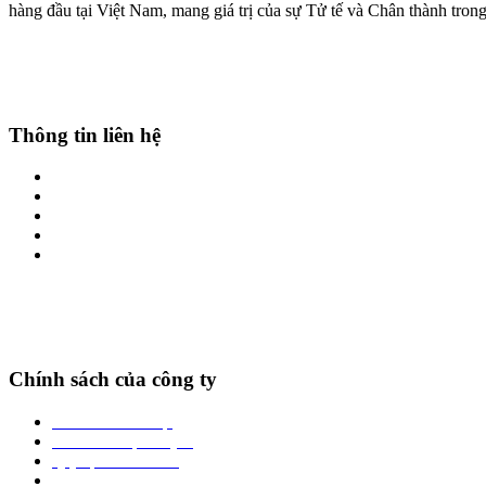
hàng đầu tại Việt Nam, mang giá trị của sự Tử tế và Chân thành tro
Thông tin liên hệ
Địa chỉ: Số 01-LK17 Phố Hoàng Công, Kiến Hưng, Hà Đông, Hà Nội
Hotline: 0969861666 - 0986.382.699
Zalo: 0969861666 - 0986.382.699
Website: thienbachthao.vn
Email: thienbachthao.vn@gmail.com
Chính sách của công ty
Chính sách bảo mật
Chính sách vận chuyển
Quy định đổi trả hàng
Phương thức thanh toán