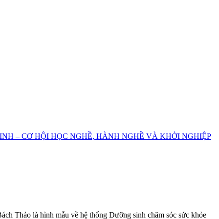
INH – CƠ HỘI HỌC NGHỀ, HÀNH NGHỀ VÀ KHỞI NGHIỆP
 Bách Thảo là hình mẫu về hệ thống Dưỡng sinh chăm sóc sức khỏe