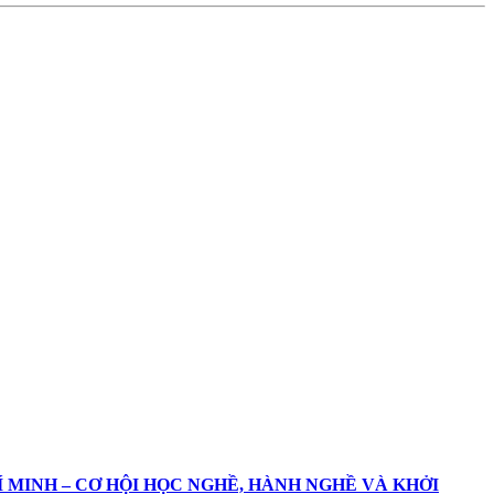
Í MINH – CƠ HỘI HỌC NGHỀ, HÀNH NGHỀ VÀ KHỞI