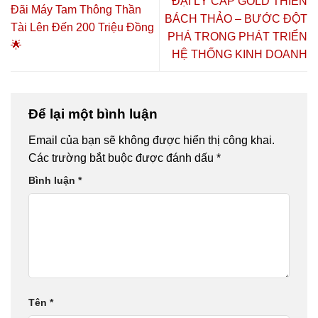
ĐẠI LÝ CẤP GOLD THIÊN
CHỦ ĐỘNG
SỨC KHỎE
Vượng”
Đãi Máy Tam Thông Thần
BÁCH THẢO – BƯỚC ĐỘT
2026 TẠI TP.
CHỦ ĐỘNG
Tài Lên Đến 200 Triệu Đồng
HỒ CHÍ
2026 🔥🎓
PHÁ TRONG PHÁT TRIỂN
🌟
MINH – CƠ
HỆ THỐNG KINH DOANH
HỘI HỌC
NGHỀ,
HÀNH NGHỀ
VÀ KHỞI
Để lại một bình luận
NGHIỆP
Email của bạn sẽ không được hiển thị công khai.
Các trường bắt buộc được đánh dấu
*
Bình luận
*
Tên
*