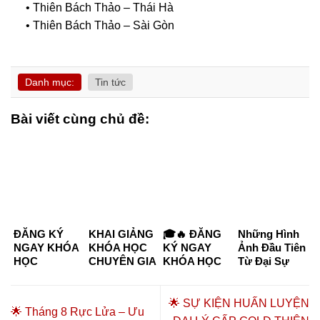
• Thiên Bách Thảo – Thái Hà
• Thiên Bách Thảo – Sài Gòn
Danh mục:
Tin tức
Bài viết cùng chủ đề:
ĐĂNG KÝ
KHAI GIẢNG
🎓🔥 ĐĂNG
Những Hình
NGAY KHÓA
KHÓA HỌC
KÝ NGAY
Ảnh Đầu Tiên
HỌC
CHUYÊN GIA
KHÓA HỌC
Từ Đại Sự
CHUYÊN GIA
DƯỠNG
CHUYÊN GIA
Kiện “Kết
DƯỠNG
SINH –
DƯỠNG
Nối Tinh Hoa
SINH KHÓA
CHĂM SÓC
SINH –
– Đồng Hành
🌟 SỰ KIỆN HUẤN LUYỆN
🌟 Tháng 8 Rực Lửa – Ưu
K6 & K7
SỨC KHỎE
CHĂM SÓC
Thịnh