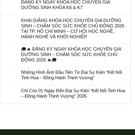
ĐĂNG KÝ NGAY KHÓA HỌC CHUYÊN GIA
DƯỠNG SINH KHÓA K6 & K7
KHAI GIẢNG KHÓA HỌC CHUYÊN GIA DƯỠNG
SINH – CHĂM SÓC SỨC KHỎE CHỦ ĐỘNG 2026
TẠI TP. HỒ CHÍ MINH – CƠ HỘI HỌC NGHỀ,
HÀNH NGHỀ VÀ KHỞI NGHIỆP
🎓🔥 ĐĂNG KÝ NGAY KHÓA HỌC CHUYÊN GIA
DƯỠNG SINH – CHĂM SÓC SỨC KHỎE CHỦ
ĐỘNG 2026 🔥🎓
Những Hình Ảnh Đầu Tiên Từ Đại Sự Kiện “Kết Nối
Tinh Hoa – Đồng Hành Thịnh Vượng”
Chỉ Còn 01 Ngày Đến Đại Sự Kiện “Kết Nối Tinh Hoa
– Đồng Hành Thịnh Vượng” 2026