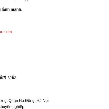
g lành mạnh
.
hao.com
ách Thảo
ưng, Quận Hà Đông, Hà Nội
chuyên nghiệp