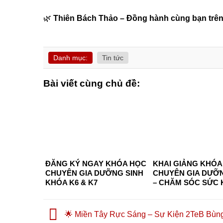
🌿
Thiên Bách Thảo – Đồng hành cùng bạn trên
Danh mục:
Tin tức
Bài viết cùng chủ đề:
ĐĂNG KÝ NGAY KHÓA HỌC
KHAI GIẢNG KHÓA
CHUYÊN GIA DƯỠNG SINH
CHUYÊN GIA DƯỠN
KHÓA K6 & K7
– CHĂM SÓC SỨC
CHỦ ĐỘNG 2026 TẠI
CHÍ MINH – CƠ HỘ
NGHỀ, HÀNH NGHỀ
🌟 Miền Tây Rực Sáng – Sự Kiện 2TeB Bùn
KHỞI NGHIỆP