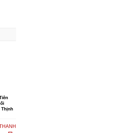
Tiên
ối
 Thịnh
 THANH