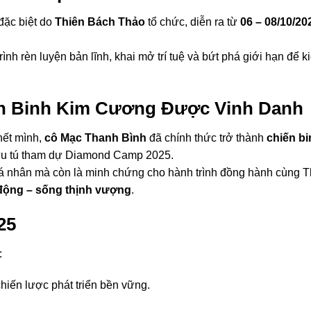
đặc biệt do
Thiên Bách Thảo
tổ chức, diễn ra từ
06 – 08/10/20
ình rèn luyện bản lĩnh, khai mở trí tuệ và bứt phá giới hạn để k
ến Binh Kim Cương Được Vinh Danh
hết mình,
cô Mạc Thanh Bình
đã chính thức trở thành
chiến bi
 ưu tú tham dự Diamond Camp 2025.
cá nhân mà còn là minh chứng cho hành trình đồng hành cùng T
động – sống thịnh vượng
.
25
:
hiến lược phát triển bền vững.