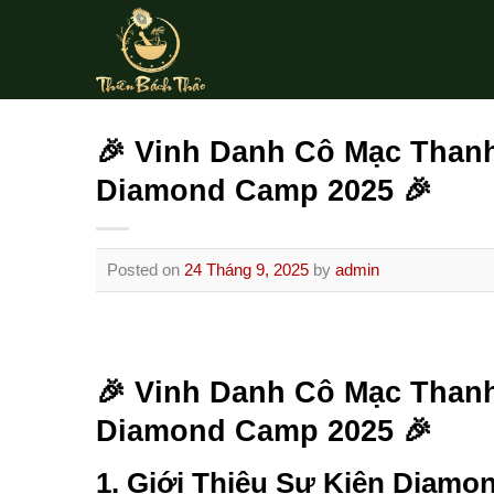
Skip
to
content
🎉 Vinh Danh Cô Mạc Thanh
Diamond Camp 2025 🎉
Posted on
24 Tháng 9, 2025
by
admin
🎉 Vinh Danh Cô Mạc Thanh
Diamond Camp 2025 🎉
1. Giới Thiệu Sự Kiện Diam