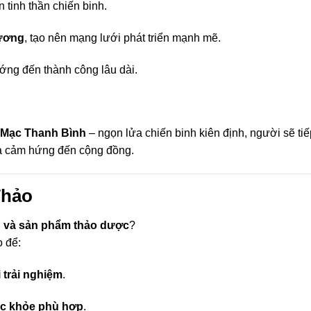
n tinh thần chiến binh.
cương
, tạo nên mạng lưới phát triển mạnh mẽ.
ướng đến thành công lâu dài.
 Mạc Thanh Bình
– ngọn lửa chiến binh kiên định, người sẽ tiế
ỏa cảm hứng đến cộng đồng.
Thảo
h và sản phẩm thảo dược
?
 để:
 trải nghiệm
.
c khỏe phù hợp
.