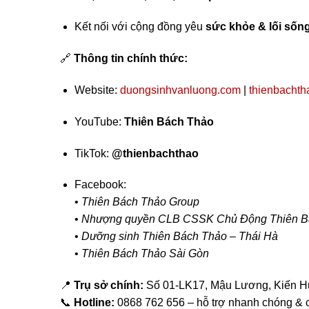
Kết nối với cộng đồng yêu
sức khỏe & lối sốn
🔗
Thông tin chính thức:
Website:
duongsinhvanluong.com
|
thienbacht
YouTube:
Thiên Bách Thảo
TikTok:
@thienbachthao
Facebook:
•
Thiên Bách Thảo Group
•
Nhượng quyền CLB CSSK Chủ Động Thiên B
•
Dưỡng sinh Thiên Bách Thảo – Thái Hà
•
Thiên Bách Thảo Sài Gòn
📍
Trụ sở chính:
Số 01-LK17, Mậu Lương, Kiến H
📞
Hotline:
0868 762 656 – hỗ trợ nhanh chóng & 