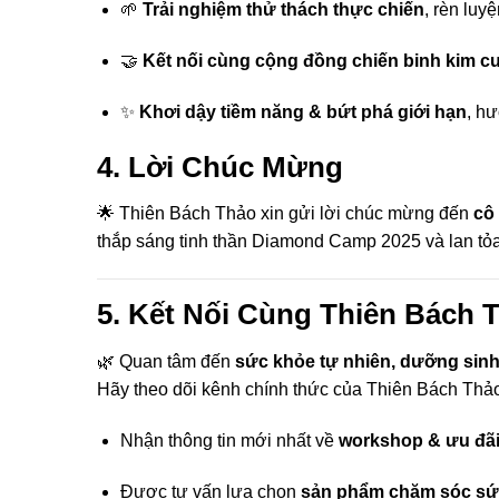
🌱
Trải nghiệm thử thách thực chiến
, rèn luyệ
🤝
Kết nối cùng cộng đồng chiến binh kim 
✨
Khơi dậy tiềm năng & bứt phá giới hạn
, h
4. Lời Chúc Mừng
🌟 Thiên Bách Thảo xin gửi lời chúc mừng đến
cô
thắp sáng tinh thần Diamond Camp 2025 và lan t
5. Kết Nối Cùng Thiên Bách 
🌿 Quan tâm đến
sức khỏe tự nhiên, dưỡng sin
Hãy theo dõi kênh chính thức của Thiên Bách Thảo
Nhận thông tin mới nhất về
workshop & ưu đãi
Được tư vấn lựa chọn
sản phẩm chăm sóc sứ