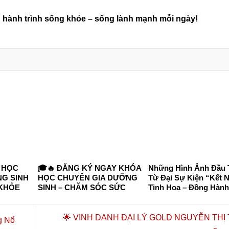
 hành trình sống khỏe – sống lành mạnh mỗi ngày!
 HỌC
🎓🔥 ĐĂNG KÝ NGAY KHÓA
Những Hình Ảnh Đầu 
G SINH
HỌC CHUYÊN GIA DƯỠNG
Từ Đại Sự Kiện “Kết N
 KHỎE
SINH – CHĂM SÓC SỨC
Tinh Hoa – Đồng Hành
 TP. HỒ
KHỎE CHỦ ĐỘNG 2026 🔥🎓
Vượng”
I HỌC
 VÀ
🌟 VINH DANH ĐẠI LÝ GOLD NGUYỄN THỊ
g Nổ