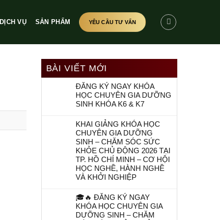
DỊCH VỤ
SẢN PHẨM
YÊU CẦU TƯ VẤN
BÀI VIẾT MỚI
ĐĂNG KÝ NGAY KHÓA
HỌC CHUYÊN GIA DƯỠNG
SINH KHÓA K6 & K7
KHAI GIẢNG KHÓA HỌC
CHUYÊN GIA DƯỠNG
SINH – CHĂM SÓC SỨC
KHỎE CHỦ ĐỘNG 2026 TẠI
TP. HỒ CHÍ MINH – CƠ HỘI
HỌC NGHỀ, HÀNH NGHỀ
VÀ KHỞI NGHIỆP
🎓🔥 ĐĂNG KÝ NGAY
KHÓA HỌC CHUYÊN GIA
DƯỠNG SINH – CHĂM