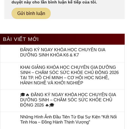
duyệt này cho lần bình luận kế tiếp của tôi.
BÀI VIẾT MỚI
ĐĂNG KÝ NGAY KHÓA HỌC CHUYÊN GIA
DƯỠNG SINH KHÓA K6 & K7
KHAI GIẢNG KHÓA HỌC CHUYÊN GIA DƯỠNG
SINH – CHĂM SÓC SỨC KHỎE CHỦ ĐỘNG 2026
TẠI TP. HỒ CHÍ MINH – CƠ HỘI HỌC NGHỀ,
HÀNH NGHỀ VÀ KHỞI NGHIỆP
🎓🔥 ĐĂNG KÝ NGAY KHÓA HỌC CHUYÊN GIA
DƯỠNG SINH – CHĂM SÓC SỨC KHỎE CHỦ
ĐỘNG 2026 🔥🎓
Những Hình Ảnh Đầu Tiên Từ Đại Sự Kiện “Kết Nối
Tinh Hoa – Đồng Hành Thịnh Vượng”