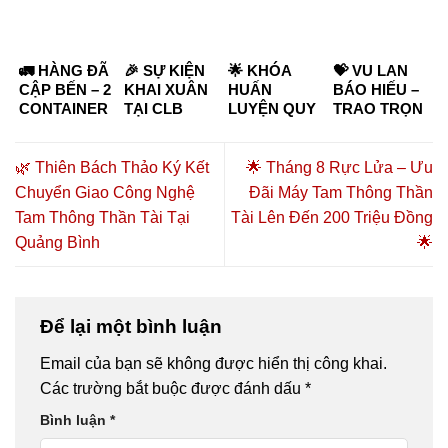
🚛 HÀNG ĐÃ
🎉 SỰ KIỆN
🌟 KHÓA
💝 VU LAN
CẬP BẾN – 2
KHAI XUÂN
HUẤN
BÁO HIẾU –
CONTAINER
TẠI CLB
LUYỆN QUY
TRAO TRỌN
40 FEET SẴN
CSSK THIÊN
MÔ TOÀN
YÊU
SÀNG PHỤC
BÁCH THẢO
QUỐC THIÊN
THƯƠNG
VỤ TOÀN HỆ
23 CHƠN
BÁCH THẢO
ĐẾN CHA MẸ
🌿 Thiên Bách Thảo Ký Kết
🌟 Tháng 8 Rực Lửa – Ưu
THỐNG
THÀNH
HỘI TỤ TINH
VỚI ÔN
Chuyển Giao Công Nghệ
Đãi Máy Tam Thông Thần
THIÊN BÁCH
ĐƯỢC BÁO
HOA LÃNH
THÔNG
Tam Thông Thần Tài Tại
Tài Lên Đến 200 Triệu Đồng
THẢO 🚛
VIỆT NAM
ĐẠO – KIẾN
KINH 💝
24H ĐƯA TIN
TẠO HỆ
Quảng Bình
🌟
🎉
SINH THÁI
SỨC KHỎE
CHỦ ĐỘNG
Để lại một bình luận
Email của bạn sẽ không được hiển thị công khai.
Các trường bắt buộc được đánh dấu
*
Bình luận
*