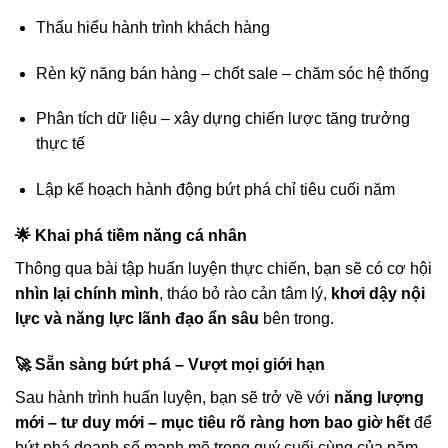
Thấu hiểu hành trình khách hàng
Rèn kỹ năng bán hàng – chốt sale – chăm sóc hệ thống
Phân tích dữ liệu – xây dựng chiến lược tăng trưởng
thực tế
Lập kế hoạch hành động bứt phá chỉ tiêu cuối năm
🌟 Khai phá tiềm năng cá nhân
Thông qua bài tập huấn luyện thực chiến, bạn sẽ có cơ hội
nhìn lại chính mình
, tháo bỏ rào cản tâm lý,
khơi dậy nội
lực và năng lực lãnh đạo ẩn sâu
bên trong.
🚀 Sẵn sàng bứt phá – Vượt mọi giới hạn
Sau hành trình huấn luyện, bạn sẽ trở về với
năng lượng
mới – tư duy mới – mục tiêu rõ ràng hơn bao giờ hết
để
bứt phá doanh số mạnh mẽ trong quý cuối cùng của năm.