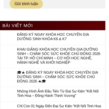
BÀI VIẾT MỚI
ĐĂNG KÝ NGAY KHÓA HỌC CHUYÊN GIA
DƯỠNG SINH KHÓA K6 & K7
KHAI GIẢNG KHÓA HỌC CHUYÊN GIA DƯỠNG
SINH – CHĂM SÓC SỨC KHỎE CHỦ ĐỘNG 2026
TẠI TP. HỒ CHÍ MINH – CƠ HỘI HỌC NGHỀ,
HÀNH NGHỀ VÀ KHỞI NGHIỆP
🎓🔥 ĐĂNG KÝ NGAY KHÓA HỌC CHUYÊN GIA
DƯỠNG SINH – CHĂM SÓC SỨC KHỎE CHỦ
ĐỘNG 2026 🔥🎓
Những Hình Ảnh Đầu Tiên Từ Đại Sự Kiện “Kết Nối
Tinh Hoa – Đồng Hành Thịnh Vượng”
Chỉ Còn 01 Ngày Đến Đại Sự Kiện “Kết Nối Tinh Hoa