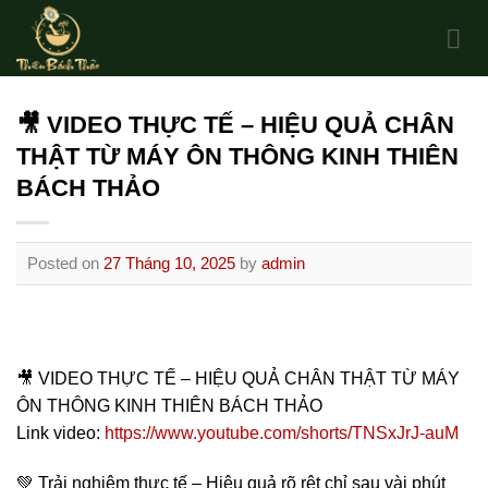
Skip
to
content
🎥 VIDEO THỰC TẾ – HIỆU QUẢ CHÂN
THẬT TỪ MÁY ÔN THÔNG KINH THIÊN
BÁCH THẢO
Posted on
27 Tháng 10, 2025
by
admin
🎥 VIDEO THỰC TẾ – HIỆU QUẢ CHÂN THẬT TỪ MÁY
ÔN THÔNG KINH THIÊN BÁCH THẢO
Link video:
https://www.youtube.com/shorts/TNSxJrJ-auM
💚 Trải nghiệm thực tế – Hiệu quả rõ rệt chỉ sau vài phút