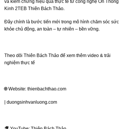
và kiểm chứng hiệu quả thực tế từ công nghệ Ôn Thông
Kinh 2TEB Thiên Bách Thảo.
Đây chính là bước tiến mới trong mô hình chăm sóc sức
khỏe chủ động, an toàn – tự nhiên – bền vững.
Theo dõi Thiên Bách Thảo để xem thêm video & trải
nghiệm thực tế
🌐 Website: thienbachthao.com
| duongsinhvanluong.com
🎥 YouTube: Thiên Bách Thảo