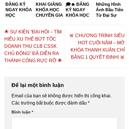
ĐĂNG KÝ
KHAI GIẢNG
🎓🔥 ĐĂNG
Những Hình
NGAY KHÓA
KHÓA HỌC
KÝ NGAY
Ảnh Đầu Tiên
HỌC
CHUYÊN GIA
KHÓA HỌC
Từ Đại Sự
CHUYÊN GIA
DƯỠNG
CHUYÊN GIA
Kiện “Kết
DƯỠNG
SINH –
DƯỠNG
Nối Tinh Hoa
SINH KHÓA
CHĂM SÓC
SINH –
– Đồng Hành
🌟 SỰ KIỆN “ĐẠI HỘI – TÌM
🚨 CHƯƠNG TRÌNH SIÊU
K6 & K7
SỨC KHỎE
CHĂM SÓC
Thịnh
HIỂU XU THẾ BỨT TỐC
CHỦ ĐỘNG
SỨC KHỎE
Vượng”
HOT CUỐI NĂM – MỞ
DOANH THU CLB CSSK
2026 TẠI TP.
CHỦ ĐỘNG
KHÓA THANH XUÂN CHỈ
HỒ CHÍ
2026 🔥🎓
CHỦ ĐỘNG” ĐÃ DIỄN RA
BẰNG 1 QUYẾT ĐỊNH! 🚨
MINH – CƠ
THÀNH CÔNG RỰC RỠ 🌟
HỘI HỌC
NGHỀ,
HÀNH NGHỀ
VÀ KHỞI
Để lại một bình luận
NGHIỆP
Email của bạn sẽ không được hiển thị công khai.
Các trường bắt buộc được đánh dấu
*
Bình luận
*