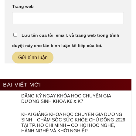
Trang web
Lưu tên của tôi, email, và trang web trong trình
duyệt này cho lần bình luận kế tiếp của tôi.
BÀI VIẾT MỚI
ĐĂNG KÝ NGAY KHÓA HỌC CHUYÊN GIA
DƯỠNG SINH KHÓA K6 & K7
KHAI GIẢNG KHÓA HỌC CHUYÊN GIA DƯỠNG
SINH – CHĂM SÓC SỨC KHỎE CHỦ ĐỘNG 2026
TẠI TP. HỒ CHÍ MINH – CƠ HỘI HỌC NGHỀ,
HÀNH NGHỀ VÀ KHỞI NGHIỆP