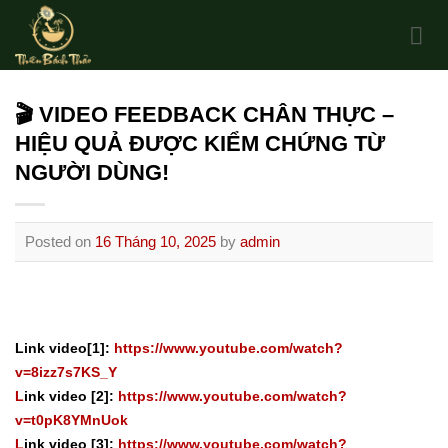
Skip
to
content
🎬 VIDEO FEEDBACK CHÂN THỰC –
HIỆU QUẢ ĐƯỢC KIỂM CHỨNG TỪ
NGƯỜI DÙNG!
Posted on
16 Tháng 10, 2025
by
admin
Link video[1]:
https://www.youtube.com/watch?
v=8izz7s7KS_Y
L
ink video [2]:
https://www.youtube.com/watch?
v=t0pK8YMnUok
L
ink video [3]:
https://www.youtube.com/watch?