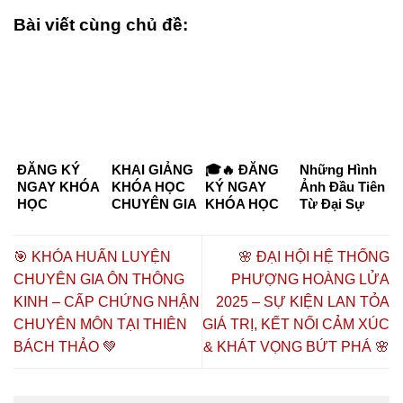
Bài viết cùng chủ đề:
ĐĂNG KÝ
KHAI GIẢNG
🎓🔥 ĐĂNG
Những Hình
NGAY KHÓA
KHÓA HỌC
KÝ NGAY
Ảnh Đầu Tiên
HỌC
CHUYÊN GIA
KHÓA HỌC
Từ Đại Sự
CHUYÊN GIA
DƯỠNG
CHUYÊN GIA
Kiện “Kết
DƯỠNG
SINH –
DƯỠNG
Nối Tinh Hoa
SINH KHÓA
CHĂM SÓC
SINH –
– Đồng Hành
🎯 KHÓA HUẤN LUYỆN
🌸 ĐẠI HỘI HỆ THỐNG
K6 & K7
SỨC KHỎE
CHĂM SÓC
Thịnh
CHUYÊN GIA ÔN THÔNG
PHƯỢNG HOÀNG LỬA
CHỦ ĐỘNG
SỨC KHỎE
Vượng”
KINH – CẤP CHỨNG NHẬN
2025 – SỰ KIỆN LAN TỎA
2026 TẠI TP.
CHỦ ĐỘNG
HỒ CHÍ
2026 🔥🎓
CHUYÊN MÔN TẠI THIÊN
GIÁ TRỊ, KẾT NỐI CẢM XÚC
MINH – CƠ
BÁCH THẢO 💚
& KHÁT VỌNG BỨT PHÁ 🌸
HỘI HỌC
NGHỀ,
HÀNH NGHỀ