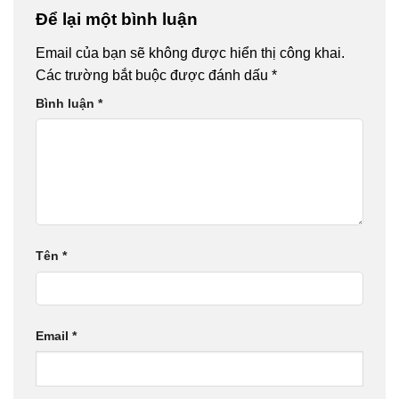
VÀ KHỞI
Để lại một bình luận
NGHIỆP
Email của bạn sẽ không được hiển thị công khai.
Các trường bắt buộc được đánh dấu
*
Bình luận
*
Tên
*
Email
*