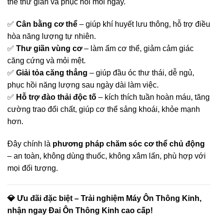
thể thư giãn và phục hồi mỗi ngày.
✅
Cân bằng cơ thể
– giúp khí huyết lưu thông, hỗ trợ điều
hòa năng lượng tự nhiên.
✅
Thư giãn vùng cơ
– làm ấm cơ thể, giảm cảm giác
căng cứng và mỏi mệt.
✅
Giải tỏa căng thẳng
– giúp đầu óc thư thái, dễ ngủ,
phục hồi năng lượng sau ngày dài làm việc.
✅
Hỗ trợ đào thải độc tố
– kích thích tuần hoàn máu, tăng
cường trao đổi chất, giúp cơ thể sảng khoái, khỏe mạnh
hơn.
Đây chính là
phương pháp chăm sóc cơ thể chủ động
– an toàn, không dùng thuốc, không xâm lấn, phù hợp với
mọi đối tượng.
💎 Ưu đãi đặc biệt – Trải nghiệm Máy Ôn Thông Kinh,
nhận ngay Đai Ôn Thông Kinh cao cấp!