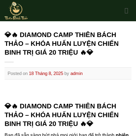
Skip
to
content
💎🔥 DIAMOND CAMP THIÊN BÁCH
THẢO – KHÓA HUẤN LUYỆN CHIẾN
BINH TRỊ GIÁ 20 TRIỆU 🔥💎
Posted on
18 Tháng 8, 2025
by
admin
💎🔥 DIAMOND CAMP THIÊN BÁCH
THẢO – KHÓA HUẤN LUYỆN CHIẾN
BINH TRỊ GIÁ 20 TRIỆU 🔥💎
Bạn đã sẵn sàng bứt phá mọi giới hạn để trở thành
phiên