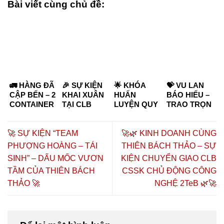
Bài viết cùng chủ đề:
🚛 HÀNG ĐÃ
🎉 SỰ KIỆN
🌟 KHÓA
💝 VU LAN
CẬP BẾN – 2
KHAI XUÂN
HUẤN
BÁO HIẾU –
CONTAINER
TẠI CLB
LUYỆN QUY
TRAO TRỌN
40 FEET SẴN
CSSK THIÊN
MÔ TOÀN
YÊU
SÀNG PHỤC
BÁCH THẢO
QUỐC THIÊN
THƯƠNG
VỤ TOÀN HỆ
23 CHƠN
BÁCH THẢO
ĐẾN CHA MẸ
🚀 SỰ KIỆN “TEAM
🚀🌿 KINH DOANH CÙNG
THỐNG
THÀNH
HỘI TỤ TINH
VỚI ÔN
PHƯỢNG HOÀNG – TÁI
THIÊN BÁCH THẢO – SỰ
THIÊN BÁCH
ĐƯỢC BÁO
HOA LÃNH
THÔNG
SINH” – DẤU MỐC VƯƠN
KIỆN CHUYỂN GIAO CLB
THẢO 🚛
VIỆT NAM
ĐẠO – KIẾN
KINH 💝
24H ĐƯA TIN
TẠO HỆ
TẦM CỦA THIÊN BÁCH
CSSK CHỦ ĐỘNG CÔNG
🎉
SINH THÁI
THẢO 🚀
NGHỆ 2TeB 🌿🚀
SỨC KHỎE
CHỦ ĐỘNG