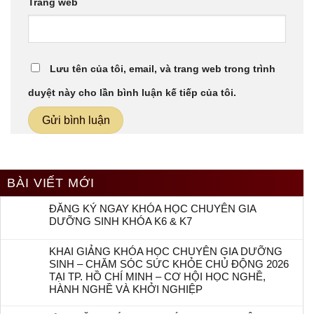
Trang web
Lưu tên của tôi, email, và trang web trong trình
duyệt này cho lần bình luận kế tiếp của tôi.
BÀI VIẾT MỚI
ĐĂNG KÝ NGAY KHÓA HỌC CHUYÊN GIA
DƯỠNG SINH KHÓA K6 & K7
KHAI GIẢNG KHÓA HỌC CHUYÊN GIA DƯỠNG
SINH – CHĂM SÓC SỨC KHỎE CHỦ ĐỘNG 2026
TẠI TP. HỒ CHÍ MINH – CƠ HỘI HỌC NGHỀ,
HÀNH NGHỀ VÀ KHỞI NGHIỆP