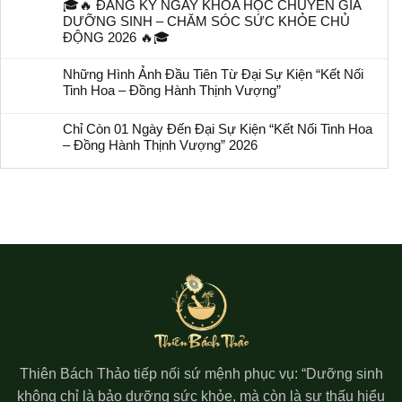
🎓🔥 ĐĂNG KÝ NGAY KHÓA HỌC CHUYÊN GIA
DƯỠNG SINH – CHĂM SÓC SỨC KHỎE CHỦ
ĐỘNG 2026 🔥🎓
Những Hình Ảnh Đầu Tiên Từ Đại Sự Kiện “Kết Nối
Tinh Hoa – Đồng Hành Thịnh Vượng”
Chỉ Còn 01 Ngày Đến Đại Sự Kiện “Kết Nối Tinh Hoa
– Đồng Hành Thịnh Vượng” 2026
Thiên Bách Thảo tiếp nối sứ mệnh phục vụ: “Dưỡng sinh
không chỉ là bảo dưỡng sức khỏe, mà còn là sự thấu hiểu