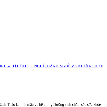
INH – CƠ HỘI HỌC NGHỀ, HÀNH NGHỀ VÀ KHỞI NGHIỆP
 Bách Thảo là hình mẫu về hệ thống Dưỡng sinh chăm sóc sức khỏe