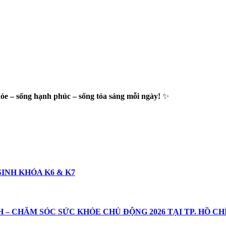
ỏe – sống hạnh phúc – sống tỏa sáng mỗi ngày!
✨
INH KHÓA K6 & K7
– CHĂM SÓC SỨC KHỎE CHỦ ĐỘNG 2026 TẠI TP. HỒ CH