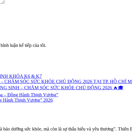
bình luận kế tiếp của tôi.
NH KHÓA K6 & K7
 CHĂM SÓC SỨC KHỎE CHỦ ĐỘNG 2026 TẠI TP. HỒ CHÍ M
G SINH – CHĂM SÓC SỨC KHỎE CHỦ ĐỘNG 2026 🔥🎓
oa – Đồng Hành Thịnh Vượng”
ng Hành Thịnh Vượng” 2026
à bảo dưỡng sức khỏe, mà còn là sự thấu hiểu và yêu thương”. Thiên