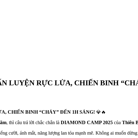
ẤN LUYỆN RỰC LỬA, CHIẾN BINH “CHÁ
A, CHIẾN BINH “CHÁY” ĐẾN 1H SÁNG!
💎🔥
năm
, thì câu trả lời chắc chắn là
DIAMOND CAMP 2025
của
Thiên 
tiếng cười, ánh mắt, năng lượng lan tỏa mạnh mẽ. Không ai muốn dừng 