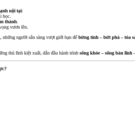
ạnh nội tại
:
i học.
ân thành
.
vọng vươn lên.
g
, những người sẵn sàng vượt giới hạn để
bừng tỉnh – bứt phá – tỏa 
ng thủ lĩnh kiệt xuất, dẫn đầu hành trình
sống khỏe – sống bản lĩnh 
ợc?