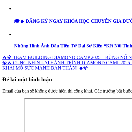
🎓🔥 ĐĂNG KÝ NGAY KHÓA HỌC CHUYÊN GIA DƯỠ
Những Hình Ảnh Đầu Tiên Từ Đại Sự Kiện “Kết Nối Tin
🔥💎 TEAM BUILDING DIAMOND CAMP 2025 – BÙNG NỔ 
💎🔥 CÙNG NHÌN LẠI HÀNH TRÌNH DIAMOND CAMP 202
KHAI MỞ SỨC MẠNH BẢN THÂN! 🔥💎
Để lại một bình luận
Email của bạn sẽ không được hiển thị công khai.
Các trường bắt buộ