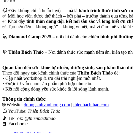
rực rỡ!
💥 Đây không chỉ là huấn luyện – mà là
hành trình thức tỉnh sức m
✅ Mỗi học viên được thử thách – bứt phá – trưởng thành qua từng bà
✅ Khơi dậy
tinh thần đồng đội
,
kết nối sâu sắc
và
lòng biết ơn ch
✅ Tạo nên đêm “không ngủ” – không vì mệt, mà vì đam mê và khát 
🚀
Diamond Camp 2025
– nơi chỉ dành cho
chiến binh phi thườn
💚
Thiên Bách Thảo
– Nơi đánh thức sức mạnh tiềm ẩn, kiến tạo nhữ
Quan tâm đến sức khỏe tự nhiên, dưỡng sinh, sản phẩm thảo dư
Theo dõi ngay các kênh chính thức của
Thiên Bách Thảo
để:
• Cập nhật workshop & ưu đãi trải nghiệm mới nhất.
• Được tư vấn chọn sản phẩm phù hợp nhu cầu.
• Kết nối cộng đồng yêu sức khỏe & lối sống lành mạnh.
Thông tin chính thức:
🌐 Website:
duongsinhvanluong.com
|
thienbachthao.com
📺 YouTube:
Thiên Bách Thảo
🎵 TikTok:
@thienbachthao
📘 Facebook: