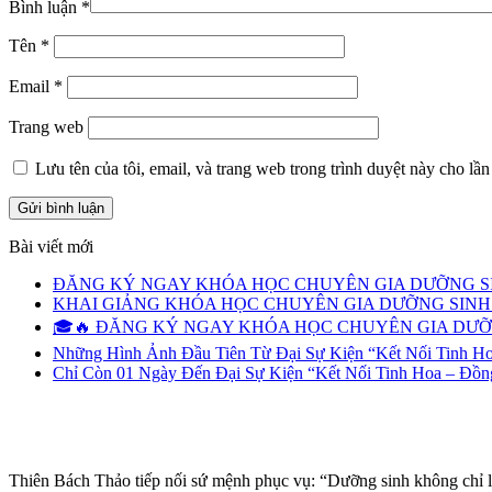
Bình luận
*
Tên
*
Email
*
Trang web
Lưu tên của tôi, email, và trang web trong trình duyệt này cho lần 
Bài viết mới
ĐĂNG KÝ NGAY KHÓA HỌC CHUYÊN GIA DƯỠNG SI
KHAI GIẢNG KHÓA HỌC CHUYÊN GIA DƯỠNG SINH –
🎓🔥 ĐĂNG KÝ NGAY KHÓA HỌC CHUYÊN GIA DƯỠN
Những Hình Ảnh Đầu Tiên Từ Đại Sự Kiện “Kết Nối Tinh H
Chỉ Còn 01 Ngày Đến Đại Sự Kiện “Kết Nối Tinh Hoa – Đồ
Thiên Bách Thảo tiếp nối sứ mệnh phục vụ: “Dưỡng sinh không chỉ l