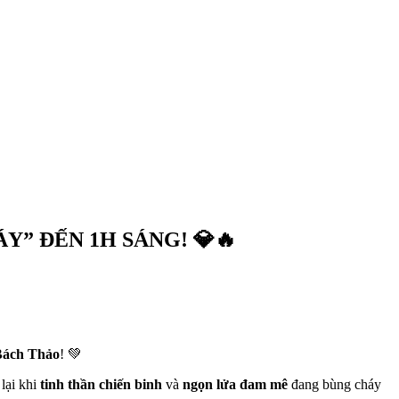
Y” ĐẾN 1H SÁNG! 💎🔥
Bách Thảo
! 💚
lại khi
tinh thần chiến binh
và
ngọn lửa đam mê
đang bùng cháy