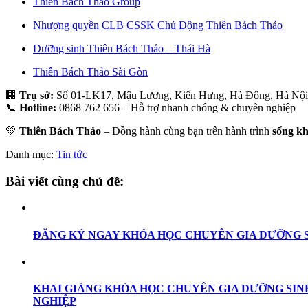
Thiên Bách Thảo Group
Nhượng quyền CLB CSSK Chủ Động Thiên Bách Thảo
Dưỡng sinh Thiên Bách Thảo – Thái Hà
Thiên Bách Thảo Sài Gòn
🏢
Trụ sở:
Số 01-LK17, Mậu Lương, Kiến Hưng, Hà Đông, Hà Nội
📞
Hotline:
0868 762 656 – Hỗ trợ nhanh chóng & chuyên nghiệp
💚
Thiên Bách Thảo
– Đồng hành cùng bạn trên hành trình
sống kh
Danh mục:
Tin tức
Bài viết cùng chủ đề:
ĐĂNG KÝ NGAY KHÓA HỌC CHUYÊN GIA DƯỠNG S
KHAI GIẢNG KHÓA HỌC CHUYÊN GIA DƯỠNG SINH 
NGHIỆP