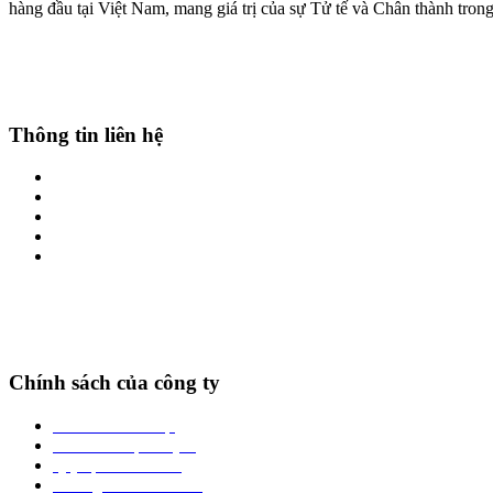
hàng đầu tại Việt Nam, mang giá trị của sự Tử tế và Chân thành tro
Thông tin liên hệ
Địa chỉ: Số 01-LK17 Phố Hoàng Công, Kiến Hưng, Hà Đông, Hà Nội
Hotline: 0969861666 - 0986.382.699
Zalo: 0969861666 - 0986.382.699
Website: thienbachthao.vn
Email: thienbachthao.vn@gmail.com
Chính sách của công ty
Chính sách bảo mật
Chính sách vận chuyển
Quy định đổi trả hàng
Phương thức thanh toán