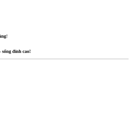
sáng
!
– sống đỉnh cao!