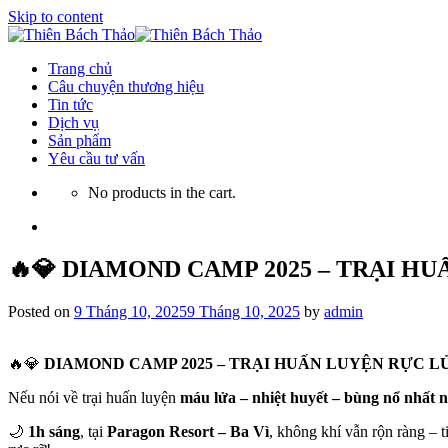
Skip to content
Trang chủ
Câu chuyện thương hiệu
Tin tức
Dịch vụ
Sản phẩm
Yêu cầu tư vấn
No products in the cart.
🔥💎 DIAMOND CAMP 2025 – TRẠI HU
Posted on
9 Tháng 10, 2025
9 Tháng 10, 2025
by
admin
🔥💎
DIAMOND CAMP 2025 – TRẠI HUẤN LUYỆN RỰC LỬ
Nếu nói về trại huấn luyện
máu lửa – nhiệt huyết – bùng nổ nhất 
🌙
1h sáng
, tại
Paragon Resort – Ba Vì
, không khí vẫn rộn ràng – 