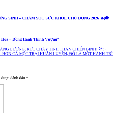
NG SINH – CHĂM SÓC SỨC KHỎE CHỦ ĐỘNG 2026 🔥🎓
h Hoa – Đồng Hành Thịnh Vượng”
NĂNG LƯỢNG, RỰC CHÁY TINH THẦN CHIẾN BINH! 💚✨
5 – HƠN CẢ MỘT TRẠI HUẤN LUYỆN, ĐÓ LÀ MỘT HÀNH T
c được đánh dấu
*