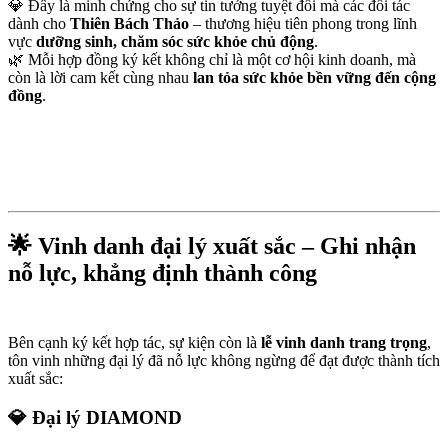
💎 Đây là minh chứng cho sự tin tưởng tuyệt đối mà các đối tác
dành cho
Thiên Bách Thảo
– thương hiệu tiên phong trong lĩnh
vực
dưỡng sinh, chăm sóc sức khỏe chủ động
.
🌿 Mỗi hợp đồng ký kết không chỉ là một cơ hội kinh doanh, mà
còn là lời cam kết cùng nhau
lan tỏa sức khỏe bền vững đến cộng
đồng
.
🌟 Vinh danh đại lý xuất sắc – Ghi nhận
nỗ lực, khẳng định thành công
Bên cạnh ký kết hợp tác, sự kiện còn là
lễ vinh danh trang trọng
,
tôn vinh những đại lý đã nỗ lực không ngừng để đạt được thành tích
xuất sắc:
💎 Đại lý DIAMOND