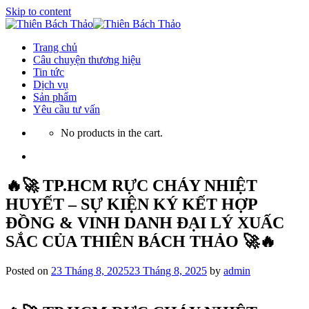
Skip to content
Trang chủ
Câu chuyện thương hiệu
Tin tức
Dịch vụ
Sản phẩm
Yêu cầu tư vấn
No products in the cart.
🔥🚀 TP.HCM RỰC CHÁY NHIỆT
HUYẾT – SỰ KIỆN KÝ KẾT HỢP
ĐỒNG & VINH DANH ĐẠI LÝ XUẤC
SẮC CỦA THIÊN BÁCH THẢO 🚀🔥
Posted on
23 Tháng 8, 2025
23 Tháng 8, 2025
by
admin