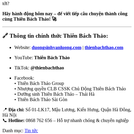
tới?
Hãy hành động hôm nay – để viết tiếp câu chuyện thành công
cùng Thiên Bách Thảo! 🚀
🔗 Thông tin chính thức Thiên Bách Thảo:
Website:
duongsinhvanluong.com
|
thienbachthao.com
YouTube:
Thiên Bách Thảo
TikTok:
@thienbachthao
Facebook:
• Thiên Bách Thảo Group
• Nhượng quyền CLB CSSK Chủ Động Thiên Bách Thảo
• Dưỡng sinh Thiên Bách Thảo – Thái Hà
• Thiên Bách Thảo Sài Gòn
📍
Địa chỉ:
Số 01-LK17, Mậu Lương, Kiến Hưng, Quận Hà Đông,
Hà Nội
📞
Hotline:
0868 762 656 – Hỗ trợ nhanh chóng & chuyên nghiệp
Danh mục:
Tin tức