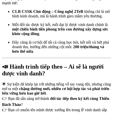
mạnh mẽ:
CLB CSSK Chủ động – Công nghệ 2TeB
không chỉ là mô
hình kinh doanh, mà là hành trình gieo mầm yêu thương.
Mỗi đối tác được ký kết, mỗi đại lý được vinh danh chính là
một chiến binh tiên phong trên con đường xây dựng sức
khỏe cộng đồng
.
Đây cũng là cơ hội để tất cả cùng học hỏi, kết nối và bứt phá
doanh thu, hướng đến những cột mốc
200 triệu/tháng và
hơn thế nữa
.
📣 Hành trình tiếp theo – Ai sẽ là người
được vinh danh?
🌟 Sự kiện đã khép lại với những tiếng vỗ tay vang dội, nhưng cũng
mở ra một
chặng đường mới, nhiều cơ hội hợp tác và phát triển
bền vững hơn bao giờ hết
.
👉 Bạn đã sẵn sàng trở thành
đối tác tiếp theo ký kết cùng Thiên
Bách Thảo
?
👉 Bạn có muốn tên mình được xướng lên trong lễ vinh danh sắp