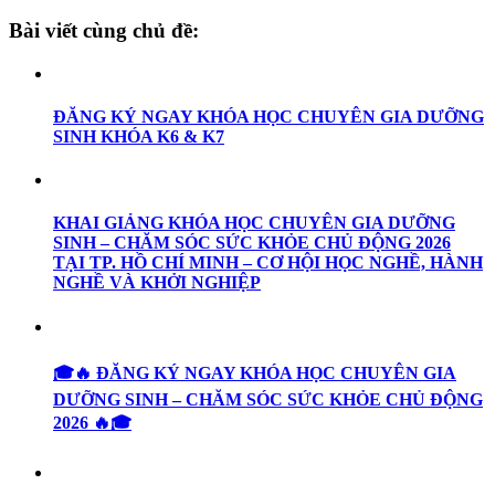
Bài viết cùng chủ đề:
ĐĂNG KÝ NGAY KHÓA HỌC CHUYÊN GIA DƯỠNG
SINH KHÓA K6 & K7
KHAI GIẢNG KHÓA HỌC CHUYÊN GIA DƯỠNG
SINH – CHĂM SÓC SỨC KHỎE CHỦ ĐỘNG 2026
TẠI TP. HỒ CHÍ MINH – CƠ HỘI HỌC NGHỀ, HÀNH
NGHỀ VÀ KHỞI NGHIỆP
🎓🔥 ĐĂNG KÝ NGAY KHÓA HỌC CHUYÊN GIA
DƯỠNG SINH – CHĂM SÓC SỨC KHỎE CHỦ ĐỘNG
2026 🔥🎓