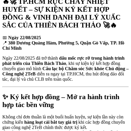
🔥🚀 TP.HCM RỰC CHÁY NHIỆT
HUYẾT – SỰ KIỆN KÝ KẾT HỢP
ĐỒNG & VINH DANH ĐẠI LÝ XUẤC
SẮC CỦA THIÊN BÁCH THẢO 🚀🔥
📅
Ngày 22/08/2025
📍
380 Dương Quảng Hàm, Phường 5, Quận Gò Vấp, TP. Hồ
Chí Minh
Ngày 22/08/2025 đã trở thành
dấu mốc rực rỡ trong hành trình
phát triển của Thiên Bách Thảo
, khi sự kiện ký kết hợp đồng
chuyển giao mô hình
Câu lạc bộ Chăm sóc Sức khỏe Chủ động –
Công nghệ 2TeB
diễn ra ngay tại TP.HCM, thu hút đông đảo đối
tác, đại lý và chủ CLB trên toàn quốc.
✨ Ký kết hợp đồng – Mở ra hành trình
hợp tác bền vững
Không chỉ đơn thuần là một buổi huấn luyện, sự kiện lần này còn
chứng kiến
hàng loạt cái bắt tay giá trị
khi các hợp đồng chuyển
giao công nghệ 2TeB chính thức được ký kết.