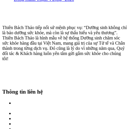
Thiên Bách Thảo tiếp nối sứ mệnh phục vụ: “Dưỡng sinh không chỉ
là bảo dưỡng sức khỏe, mà còn là sự thấu hiểu và yêu thương”.
Thiên Bách Thảo là hình mẫu về hệ thống Dưỡng sinh chăm sóc
sức khỏe hàng đầu tại Việt Nam, mang giá trị của sự Tử tế và Chân
thành trong từng dịch vụ. Đó cũng là lý do vì những năm qua, Quý
đối tác & Khách hàng luôn yên tâm gửi gắm sức khỏe cho chúng
tôi!
Thông tin liên hệ
Địa chỉ: Số 01-LK17 Phố Hoàng Công, Kiến Hưng, Hà Đông, Hà
Nội
Hotline: 0969861666 - 0986.382.699
Zalo: 0969861666 - 0986.382.699
Website: thienbachthao.vn
Email: thienbachthao.vn@gmail.com