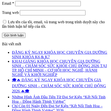
Email
*
Trang web
Lưu tên của tôi, email, và trang web trong trình duyệt này cho
lần bình luận kế tiếp của tôi.
Bài viết mới
ĐĂNG KÝ NGAY KHÓA HỌC CHUYÊN GIA DƯỠNG
SINH KHÓA K6 & K7
KHAI GIẢNG KHÓA HỌC CHUYÊN GIA DƯỠNG
SINH – CHĂM SÓC SỨC KHỎE CHỦ ĐỘNG 2026 TẠI
TP. HỒ CHÍ MINH – CƠ HỘI HỌC NGHỀ, HÀNH
NGHỀ VÀ KHỞI NGHIỆP
🎓🔥 ĐĂNG KÝ NGAY KHÓA HỌC CHUYÊN GIA
DƯỠNG SINH – CHĂM SÓC SỨC KHỎE CHỦ ĐỘNG
2026 🔥🎓
Những Hình Ảnh Đầu Tiên Từ Đại Sự Kiện “Kết Nối Tinh
Hoa – Đồng Hành Thịnh Vượng”
Chỉ Còn 01 Ngày Đến Đại Sự Kiện “Kết Nối Tinh Hoa –
Đồng Hành Thịnh Vượng” 2026