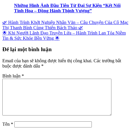
Những Hình Ảnh Đầu Tiên Từ Đại Sự Kiện “Kết Nối
Tinh Hoa – Đồng Hành Thịnh Vượng”
🌿 Hành Trình Khởi Nghiệp Nhân Văn – Câu Chuyện Của Cô Mạc
Thị Thanh Bình Cùng Thiên Bách Thảo 🌿
🌟 Khi Người Lãnh Đạo Truyền Lửa – Hành Trình Lan Tỏa Niềm
Tin & Sức Khỏe Bền Vững 🌟
Để lại một bình luận
Email của bạn sẽ không được hiển thị công khai.
Các trường bắt
buộc được đánh dấu
*
Bình luận
*
Tên
*