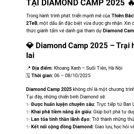
TẠI DIAMOND CAMP 2025 
Trong hành trình phát triển mạnh mẽ của
Thiên Bác
2TeB
, một dấu ấn đặc biệt vừa được ghi nhận. Xin
thức giành tấm vé danh giá tham dự
Diamond Camp 
💎 Diamond Camp 2025 – Trại h
lai
📍
Địa điểm:
Khoang Xanh – Suối Tiên, Hà Nội
🗓
Thời gian:
06 – 08/10/2025
Diamond Camp 2025
không chỉ là một chương trìn
Tại đây, những chiến binh Diamond sẽ:
✨
Được huấn luyện chuyên sâu:
Trực tiếp từ Ban 
✨
Khai phá tiềm năng ẩn giấu:
Giúp bứt phá tư duy,
✨
Lan tỏa tinh thần lãnh đạo:
Trở thành những thủ
✨
Kết nối cộng đồng Diamond:
Giao lưu, học hỏi v