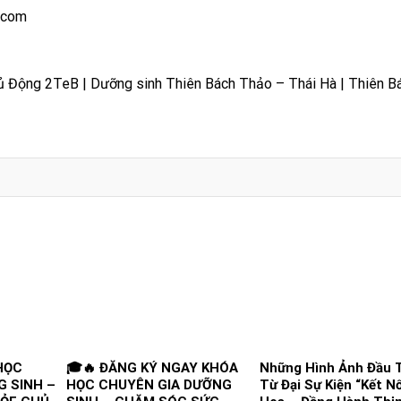
.com
ủ Động 2TeB | Dưỡng sinh Thiên Bách Thảo – Thái Hà | Thiên B
HỌC
🎓🔥 ĐĂNG KÝ NGAY KHÓA
Những Hình Ảnh Đầu 
 SINH –
HỌC CHUYÊN GIA DƯỠNG
Từ Đại Sự Kiện “Kết Nố