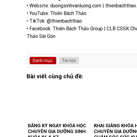
• Website: duongsinhvanluong.com | thienbachthao
• YouTube: Thiên Bách Thảo
• TikTok: @thienbachthao
• Facebook: Thiên Bách Thảo Group | CLB CSSK Ch
Thảo Sài Gòn
Danh mục:
Tin tức
Bài viết cùng chủ đề:
ĐĂNG KÝ NGAY KHÓA HỌC
KHAI GIẢNG KHÓA 
CHUYÊN GIA DƯỠNG SINH
CHUYÊN GIA DƯỠNG