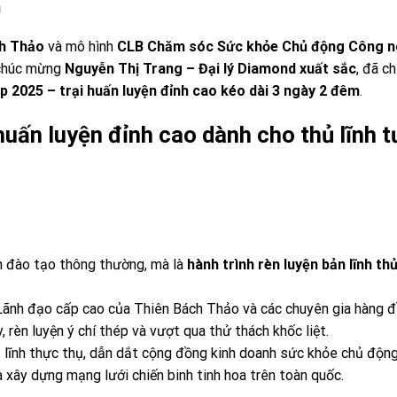

h Thảo
và mô hình
CLB Chăm sóc Sức khỏe Chủ động Công 
 chúc mừng
Nguyễn Thị Trang – Đại lý Diamond xuất sắc
, đã ch
2025 – trại huấn luyện đỉnh cao kéo dài 3 ngày 2 đêm
.
uấn luyện đỉnh cao dành cho thủ lĩnh 
h đào tạo thông thường, mà là
hành trình rèn luyện bản lĩnh thủ
Lãnh đạo cấp cao của Thiên Bách Thảo và các chuyên gia hàng đ
 rèn luyện ý chí thép và vượt qua thử thách khốc liệt.
 lĩnh thực thụ, dẫn dắt cộng đồng kinh doanh sức khỏe chủ động
à xây dựng mạng lưới chiến binh tinh hoa trên toàn quốc.