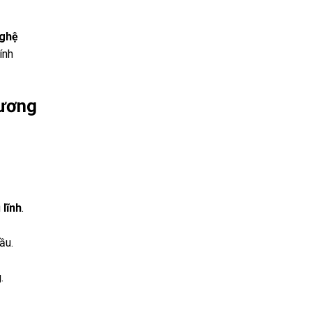
nghệ
ính
tương
 lĩnh
.
ầu.
.