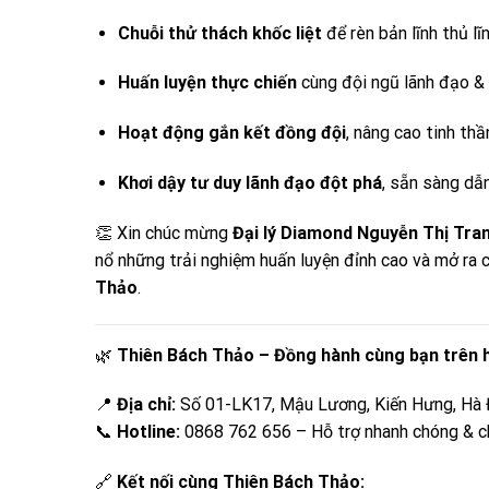
Chuỗi thử thách khốc liệt
để rèn bản lĩnh thủ lĩn
Huấn luyện thực chiến
cùng đội ngũ lãnh đạo & 
Hoạt động gắn kết đồng đội
, nâng cao tinh th
Khơi dậy tư duy lãnh đạo đột phá
, sẵn sàng dẫ
👏 Xin chúc mừng
Đại lý Diamond Nguyễn Thị Tra
nổ những trải nghiệm huấn luyện đỉnh cao và mở ra
Thảo
.
🌿
Thiên Bách Thảo – Đồng hành cùng bạn trên h
📍
Địa chỉ:
Số 01-LK17, Mậu Lương, Kiến Hưng, Hà 
📞
Hotline:
0868 762 656 – Hỗ trợ nhanh chóng & c
🔗
Kết nối cùng Thiên Bách Thảo: