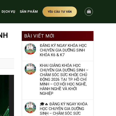
DỊCH VỤ
SẢN PHẨM
YÊU CẦU TƯ VẤN
ANH
BÀI VIẾT MỚI
ĐĂNG KÝ NGAY KHÓA HỌC
CHUYÊN GIA DƯỠNG SINH
KHÓA K6 & K7
KHAI GIẢNG KHÓA HỌC
CHUYÊN GIA DƯỠNG SINH –
CHĂM SÓC SỨC KHỎE CHỦ
ĐỘNG 2026 TẠI TP. HỒ CHÍ
MINH – CƠ HỘI HỌC NGHỀ,
HÀNH NGHỀ VÀ KHỞI
NGHIỆP
🎓🔥 ĐĂNG KÝ NGAY KHÓA
HỌC CHUYÊN GIA DƯỠNG
SINH – CHĂM SÓC SỨC