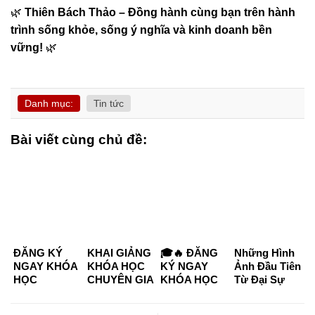
🌿
Thiên Bách Thảo – Đồng hành cùng bạn trên hành
trình sống khỏe, sống ý nghĩa và kinh doanh bền
vững!
🌿
Danh mục:
Tin tức
Bài viết cùng chủ đề:
ĐĂNG KÝ
KHAI GIẢNG
🎓🔥 ĐĂNG
Những Hình
NGAY KHÓA
KHÓA HỌC
KÝ NGAY
Ảnh Đầu Tiên
HỌC
CHUYÊN GIA
KHÓA HỌC
Từ Đại Sự
CHUYÊN GIA
DƯỠNG
CHUYÊN GIA
Kiện “Kết
DƯỠNG
SINH –
DƯỠNG
Nối Tinh Hoa