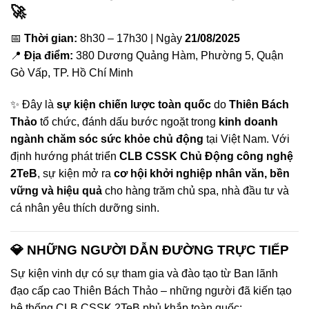
🚀
📅
Thời gian:
8h30 – 17h30 | Ngày
21/08/2025
📍
Địa điểm:
380 Dương Quảng Hàm, Phường 5, Quận
Gò Vấp, TP. Hồ Chí Minh
✨ Đây là
sự kiện chiến lược toàn quốc
do
Thiên Bách
Thảo
tổ chức, đánh dấu bước ngoặt trong
kinh doanh
ngành chăm sóc sức khỏe chủ động
tại Việt Nam. Với
định hướng phát triển
CLB CSSK Chủ Động công nghệ
2TeB
, sự kiện mở ra
cơ hội khởi nghiệp nhân văn, bền
vững và hiệu quả
cho hàng trăm chủ spa, nhà đầu tư và
cá nhân yêu thích dưỡng sinh.
💎 NHỮNG NGƯỜI DẪN ĐƯỜNG TRỰC TIẾP
Sự kiện vinh dự có sự tham gia và đào tạo từ Ban lãnh
đạo cấp cao Thiên Bách Thảo – những người đã kiến tạo
hệ thống CLB CSSK 2TeB phủ khắp toàn quốc: