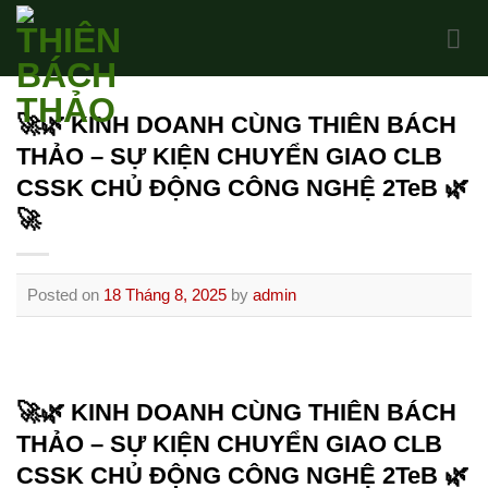
Skip
to
content
🚀🌿 KINH DOANH CÙNG THIÊN BÁCH
THẢO – SỰ KIỆN CHUYỂN GIAO CLB
CSSK CHỦ ĐỘNG CÔNG NGHỆ 2TeB 🌿
🚀
Posted on
18 Tháng 8, 2025
by
admin
🚀🌿 KINH DOANH CÙNG THIÊN BÁCH
THẢO – SỰ KIỆN CHUYỂN GIAO CLB
CSSK CHỦ ĐỘNG CÔNG NGHỆ 2TeB 🌿