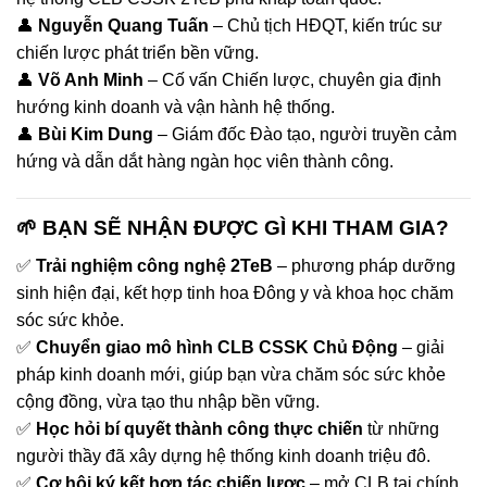
👤
Nguyễn Quang Tuấn
– Chủ tịch HĐQT, kiến trúc sư
chiến lược phát triển bền vững.
👤
Võ Anh Minh
– Cố vấn Chiến lược, chuyên gia định
hướng kinh doanh và vận hành hệ thống.
👤
Bùi Kim Dung
– Giám đốc Đào tạo, người truyền cảm
hứng và dẫn dắt hàng ngàn học viên thành công.
🌱 BẠN SẼ NHẬN ĐƯỢC GÌ KHI THAM GIA?
✅
Trải nghiệm công nghệ 2TeB
– phương pháp dưỡng
sinh hiện đại, kết hợp tinh hoa Đông y và khoa học chăm
sóc sức khỏe.
✅
Chuyển giao mô hình CLB CSSK Chủ Động
– giải
pháp kinh doanh mới, giúp bạn vừa chăm sóc sức khỏe
cộng đồng, vừa tạo thu nhập bền vững.
✅
Học hỏi bí quyết thành công thực chiến
từ những
người thầy đã xây dựng hệ thống kinh doanh triệu đô.
✅
Cơ hội ký kết hợp tác chiến lược
– mở CLB tại chính