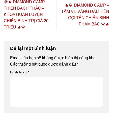
SINH KHÓA
CHĂM SÓC
SINH –
– Đồng Hành
💎🔥 DIAMOND CAMP
🔥💎 DIAMOND CAMP –
K6 & K7
SỨC KHỎE
CHĂM SÓC
Thịnh
THIÊN BÁCH THẢO –
CHỦ ĐỘNG
SỨC KHỎE
Vượng”
TẤM VÉ VÀNG ĐẦU TIÊN
KHÓA HUẤN LUYỆN
2026 TẠI TP.
CHỦ ĐỘNG
GỌI TÊN CHIẾN BINH
HỒ CHÍ
2026 🔥🎓
CHIẾN BINH TRỊ GIÁ 20
PHẠM BẮC 💎🔥
MINH – CƠ
TRIỆU 🔥💎
HỘI HỌC
NGHỀ,
HÀNH NGHỀ
VÀ KHỞI
Để lại một bình luận
NGHIỆP
Email của bạn sẽ không được hiển thị công khai.
Các trường bắt buộc được đánh dấu
*
Bình luận
*