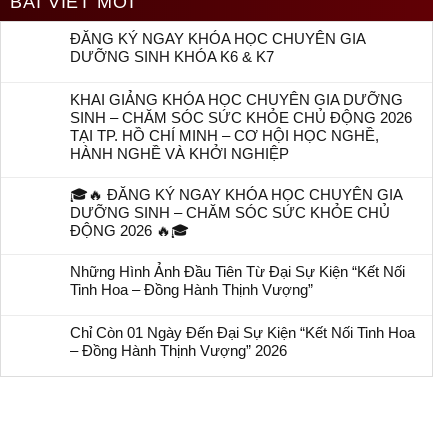
BÀI VIẾT MỚI
ĐĂNG KÝ NGAY KHÓA HỌC CHUYÊN GIA
DƯỠNG SINH KHÓA K6 & K7
KHAI GIẢNG KHÓA HỌC CHUYÊN GIA DƯỠNG
SINH – CHĂM SÓC SỨC KHỎE CHỦ ĐỘNG 2026
TẠI TP. HỒ CHÍ MINH – CƠ HỘI HỌC NGHỀ,
HÀNH NGHỀ VÀ KHỞI NGHIỆP
🎓🔥 ĐĂNG KÝ NGAY KHÓA HỌC CHUYÊN GIA
DƯỠNG SINH – CHĂM SÓC SỨC KHỎE CHỦ
ĐỘNG 2026 🔥🎓
Những Hình Ảnh Đầu Tiên Từ Đại Sự Kiện “Kết Nối
Tinh Hoa – Đồng Hành Thịnh Vượng”
Chỉ Còn 01 Ngày Đến Đại Sự Kiện “Kết Nối Tinh Hoa
– Đồng Hành Thịnh Vượng” 2026