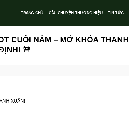
TRANG CHỦ
CÂU CHUYỆN THƯƠNG HIỆU
TIN TỨC
HOT CUỐI NĂM – MỞ KHÓA THANH
ỊNH! 🚨
HANH XUÂN!