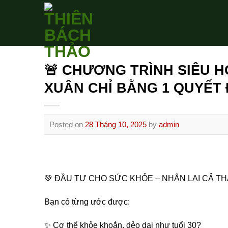
Skip
to
content
🚨 CHƯƠNG TRÌNH SIÊU 
XUÂN CHỈ BẰNG 1 QUYẾT Đ
Posted on
28 Tháng 10, 2025
by
admin
💚 ĐẦU TƯ CHO SỨC KHỎE – NHẬN LẠI CẢ T
Bạn có từng ước được:
✨ Cơ thể khỏe khoắn, dẻo dai như tuổi 30?