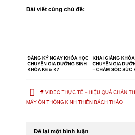
Bài viết cùng chủ đề:
ĐĂNG KÝ NGAY KHÓA HỌC
KHAI GIẢNG KHÓA
CHUYÊN GIA DƯỠNG SINH
CHUYÊN GIA DƯỠN
KHÓA K6 & K7
– CHĂM SÓC SỨC
CHỦ ĐỘNG 2026 TẠI
CHÍ MINH – CƠ HỘ
NGHỀ, HÀNH NGHỀ
KHỞI NGHIỆP
🎥 VIDEO THỰC TẾ – HIỆU QUẢ CHÂN T
MÁY ÔN THÔNG KINH THIÊN BÁCH THẢO
Để lại một bình luận