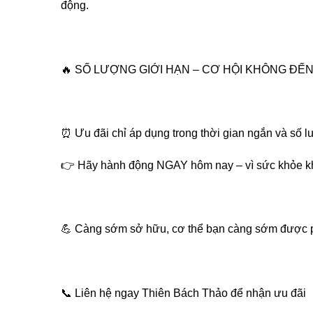
động.
🔥 SỐ LƯỢNG GIỚI HẠN – CƠ HỘI KHÔNG ĐẾN 
⏰ Ưu đãi chỉ áp dụng trong thời gian ngắn và số l
👉 Hãy hành động NGAY hôm nay – vì sức khỏe kh
💪 Càng sớm sở hữu, cơ thể bạn càng sớm được ph
📞 Liên hệ ngay Thiên Bách Thảo để nhận ưu đãi