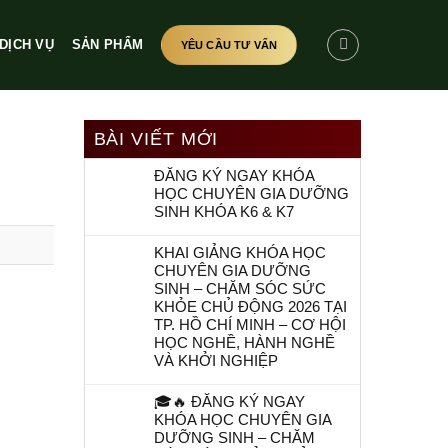
DỊCH VỤ
SẢN PHẨM
YÊU CẦU TƯ VẤN
BÀI VIẾT MỚI
ĐĂNG KÝ NGAY KHÓA
HỌC CHUYÊN GIA DƯỠNG
SINH KHÓA K6 & K7
KHAI GIẢNG KHÓA HỌC
CHUYÊN GIA DƯỠNG
SINH – CHĂM SÓC SỨC
KHỎE CHỦ ĐỘNG 2026 TẠI
TP. HỒ CHÍ MINH – CƠ HỘI
HỌC NGHỀ, HÀNH NGHỀ
VÀ KHỞI NGHIỆP
🎓🔥 ĐĂNG KÝ NGAY
KHÓA HỌC CHUYÊN GIA
DƯỠNG SINH – CHĂM