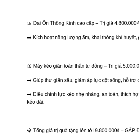
🎀 Đai Ôn Thông Kinh cao cấp – Trị giá 4.800.000₫
➡️ Kích hoạt năng lượng ấm, khai thông khí huyết, 
🎀 Máy kéo giãn toàn thân tự động – Trị giá 5.000.
➡️ Giúp thư giãn sâu, giảm áp lực cột sống, hỗ trợ c
➡️ Điều chỉnh lực kéo nhẹ nhàng, an toàn, thích h
kéo dài.
💎 Tổng giá trị quà tặng lên tới 9.800.000₫ – G