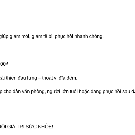
giúp giảm mỏi, giảm tê bì, phục hồi nhanh chóng.
000₫
ải thiện đau lưng – thoát vị đĩa đệm.
ợp cho dân văn phòng, người lớn tuổi hoặc đang phục hồi sau 
ẤP ĐÔI GIÁ TRỊ SỨC KHỎE!