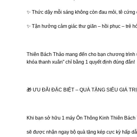
✨ Thức dậy mỗi sáng không còn đau mỏi, tê cứng 
✨ Tận hưởng cảm giác thư giãn – hồi phục – trẻ 
Thiên Bách Thảo mang đến cho bạn chương trình ư
khóa thanh xuân” chỉ bằng 1 quyết định đúng đắn!
🎁 ƯU ĐÃI ĐẶC BIỆT – QUÀ TẶNG SIÊU GIÁ TRỊ 
Khi bạn sở hữu 1 máy Ôn Thông Kinh Thiên Bách T
sẽ được nhận ngay bộ quà tặng kép cực kỳ hấp dẫ