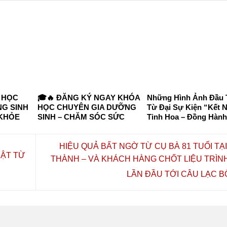
 HỌC
🎓🔥 ĐĂNG KÝ NGAY KHÓA
Những Hình Ảnh Đầu 
G SINH
HỌC CHUYÊN GIA DƯỠNG
Từ Đại Sự Kiện “Kết N
 KHỎE
SINH – CHĂM SÓC SỨC
Tinh Hoa – Đồng Hành
 TP. HỒ
KHỎE CHỦ ĐỘNG 2026 🔥🎓
Vượng”
I HỌC
 VÀ
HIỆU QUẢ BẤT NGỜ TỪ CỤ BÀ 81 TUỔI TẠ
HẬT TỪ
THÀNH – VÀ KHÁCH HÀNG CHỐT LIỆU TRÌN
LẦN ĐẦU TỚI CÂU LẠC B