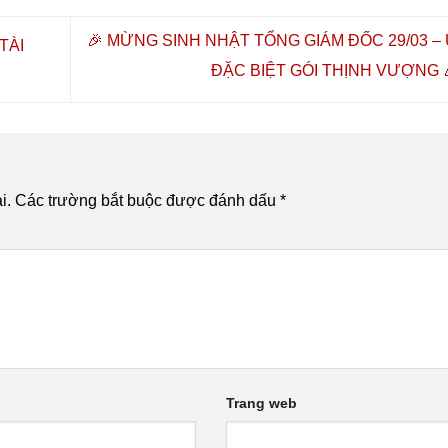
 TP. HỒ
KHỎE CHỦ ĐỘNG 2026 🔥🎓
Vượng”
I HỌC
 VÀ
🎉 MỪNG SINH NHẬT TỔNG GIÁM ĐỐC 29/03 – 
TÀI
ĐẶC BIỆT GÓI THỊNH VƯỢNG 
i.
Các trường bắt buộc được đánh dấu
*
Trang web