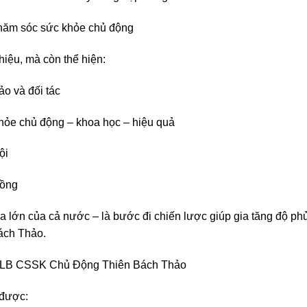
chăm sóc sức khỏe chủ động
hiệu, mà còn thể hiện:
o và đối tác
hỏe chủ động – khoa học – hiệu quả
ội
đồng
óa lớn của cả nước – là bước đi chiến lược giúp gia tăng độ ph
Bách Thảo.
n CLB CSSK Chủ Động Thiên Bách Thảo
 được: