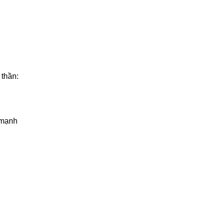
 thần:
 mạnh