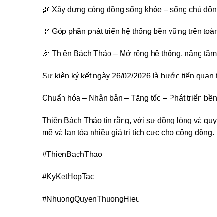
🌿 Xây dựng cộng đồng sống khỏe – sống chủ động
🌿 Góp phần phát triển hệ thống bền vững trên toà
🎉 Thiên Bách Thảo – Mở rộng hệ thống, nâng tầm g
Sự kiện ký kết ngày 26/02/2026 là bước tiến quan t
Chuẩn hóa – Nhân bản – Tăng tốc – Phát triển bền
Thiên Bách Thảo tin rằng, với sự đồng lòng và qu
mẽ và lan tỏa nhiều giá trị tích cực cho cộng đồng.
#ThienBachThao
#KyKetHopTac
#NhuongQuyenThuongHieu