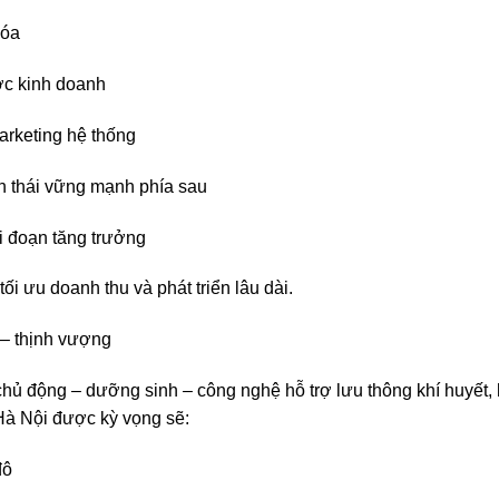
hóa
ợc kinh doanh
arketing hệ thống
nh thái vững mạnh phía sau
i đoạn tăng trưởng
ối ưu doanh thu và phát triển lâu dài.
– thịnh vượng
chủ động – dưỡng sinh – công nghệ hỗ trợ lưu thông khí huyết,
à Nội được kỳ vọng sẽ:
đô