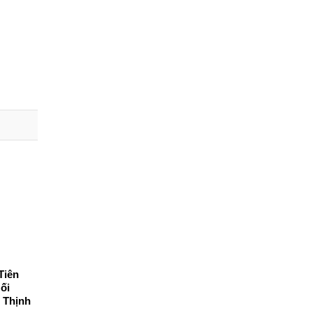
Tiên
ối
 Thịnh