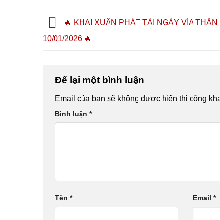
CHỦ ĐỘNG 2026 TẠI
CHÍ MINH – CƠ HỘ
NGHỀ, HÀNH NGHỀ
🔥 KHAI XUÂN PHÁT TÀI NGÀY VÍA THẦN 
KHỞI NGHIỆP
10/01/2026 🔥
Để lại một bình luận
Email của bạn sẽ không được hiển thị công kha
Bình luận
*
Tên
*
Email
*