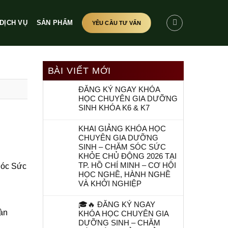
DỊCH VỤ
SẢN PHẨM
YÊU CẦU TƯ VẤN
BÀI VIẾT MỚI
ĐĂNG KÝ NGAY KHÓA
HỌC CHUYÊN GIA DƯỠNG
SINH KHÓA K6 & K7
KHAI GIẢNG KHÓA HỌC
CHUYÊN GIA DƯỠNG
SINH – CHĂM SÓC SỨC
KHỎE CHỦ ĐỘNG 2026 TẠI
TP. HỒ CHÍ MINH – CƠ HỘI
Sóc Sức
HỌC NGHỀ, HÀNH NGHỀ
VÀ KHỞI NGHIỆP
🎓🔥 ĐĂNG KÝ NGAY
àn
KHÓA HỌC CHUYÊN GIA
DƯỠNG SINH – CHĂM