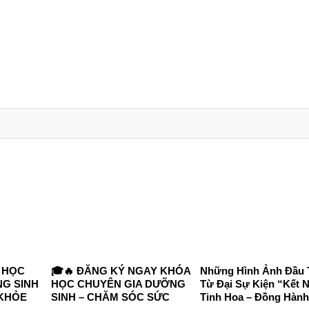
 HỌC
🎓🔥 ĐĂNG KÝ NGAY KHÓA
Những Hình Ảnh Đầu 
G SINH
HỌC CHUYÊN GIA DƯỠNG
Từ Đại Sự Kiện “Kết N
 KHỎE
SINH – CHĂM SÓC SỨC
Tinh Hoa – Đồng Hành