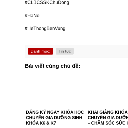
#CLBCSSKChuDong
#HaNoi
#HeThongBenVung
Danh mục:
Tin tức
Bài viết cùng chủ đề:
ĐĂNG KÝ NGAY KHÓA HỌC
KHAI GIẢNG KHÓA
CHUYÊN GIA DƯỠNG SINH
CHUYÊN GIA DƯỠN
KHÓA K6 & K7
– CHĂM SÓC SỨC