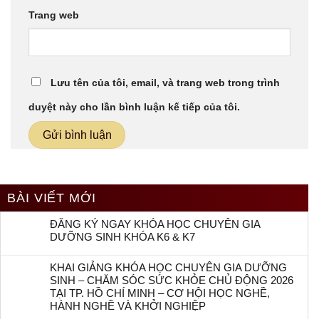
Trang web
Lưu tên của tôi, email, và trang web trong trình
duyệt này cho lần bình luận kế tiếp của tôi.
BÀI VIẾT MỚI
ĐĂNG KÝ NGAY KHÓA HỌC CHUYÊN GIA
DƯỠNG SINH KHÓA K6 & K7
KHAI GIẢNG KHÓA HỌC CHUYÊN GIA DƯỠNG
SINH – CHĂM SÓC SỨC KHỎE CHỦ ĐỘNG 2026
TẠI TP. HỒ CHÍ MINH – CƠ HỘI HỌC NGHỀ,
HÀNH NGHỀ VÀ KHỞI NGHIỆP