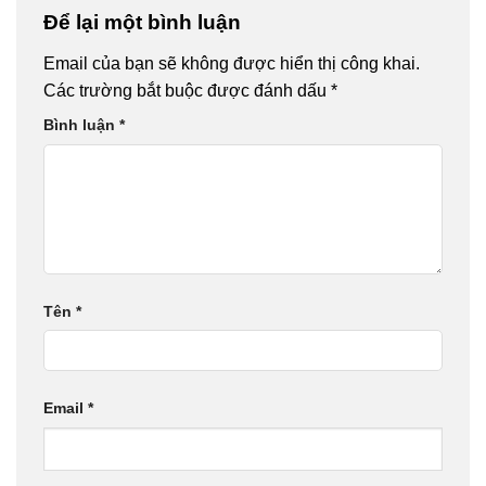
VÀ KHỞI
Để lại một bình luận
NGHIỆP
Email của bạn sẽ không được hiển thị công khai.
Các trường bắt buộc được đánh dấu
*
Bình luận
*
Tên
*
Email
*