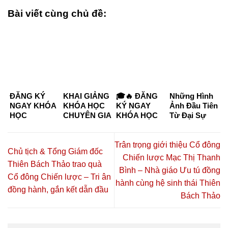
Bài viết cùng chủ đề:
ĐĂNG KÝ
KHAI GIẢNG
🎓🔥 ĐĂNG
Những Hình
NGAY KHÓA
KHÓA HỌC
KÝ NGAY
Ảnh Đầu Tiên
HỌC
CHUYÊN GIA
KHÓA HỌC
Từ Đại Sự
CHUYÊN GIA
DƯỠNG
CHUYÊN GIA
Kiện “Kết
DƯỠNG
SINH –
DƯỠNG
Nối Tinh Hoa
SINH KHÓA
CHĂM SÓC
SINH –
– Đồng Hành
Trân trọng giới thiệu Cổ đông
Chủ tịch & Tổng Giám đốc
K6 & K7
SỨC KHỎE
CHĂM SÓC
Thịnh
Chiến lược Mạc Thị Thanh
CHỦ ĐỘNG
SỨC KHỎE
Vượng”
Thiên Bách Thảo trao quà
Bình – Nhà giáo Ưu tú đồng
2026 TẠI TP.
CHỦ ĐỘNG
Cổ đông Chiến lược – Tri ân
HỒ CHÍ
2026 🔥🎓
hành cùng hệ sinh thái Thiên
đồng hành, gắn kết dẫn đầu
MINH – CƠ
Bách Thảo
HỘI HỌC
NGHỀ,
HÀNH NGHỀ