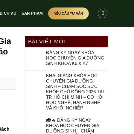
DỊCH VỤ
SẢN PHẨM
YÊU CẦU TƯ VẤN
Gia
BÀI VIẾT MỚI
ảo
ĐĂNG KÝ NGAY KHÓA
HỌC CHUYÊN GIA DƯỠNG
SINH KHÓA K6 & K7
KHAI GIẢNG KHÓA HỌC
CHUYÊN GIA DƯỠNG
SINH – CHĂM SÓC SỨC
KHỎE CHỦ ĐỘNG 2026 TẠI
TP. HỒ CHÍ MINH – CƠ HỘI
HỌC NGHỀ, HÀNH NGHỀ
VÀ KHỞI NGHIỆP
🎓🔥 ĐĂNG KÝ NGAY
KHÓA HỌC CHUYÊN GIA
Bách
DƯỠNG SINH – CHĂM