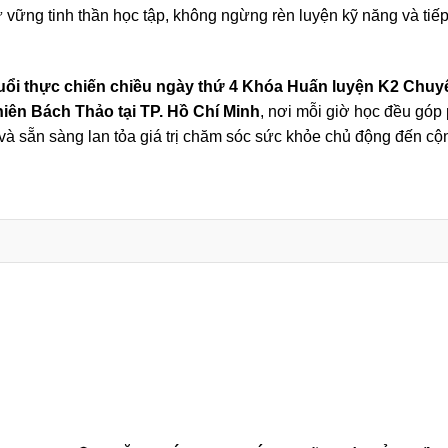
 vững tinh thần học tập, không ngừng rèn luyện kỹ năng và tiếp
uổi thực chiến chiều ngày thứ 4 Khóa Huấn luyện K2 Chuy
ên Bách Thảo tại TP. Hồ Chí Minh
, nơi mỗi giờ học đều góp
và sẵn sàng lan tỏa giá trị chăm sóc sức khỏe chủ động đến cộ