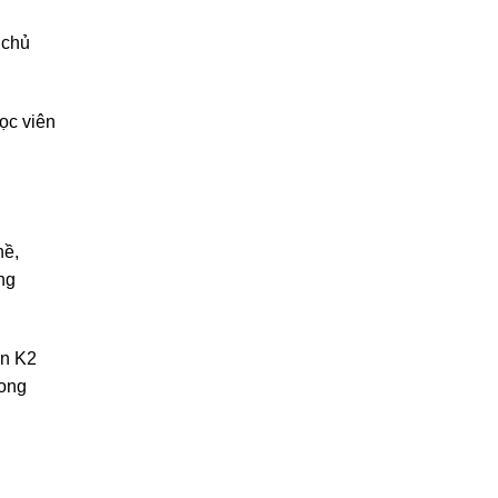
 chủ
ọc viên
hề,
ng
ên K2
rong