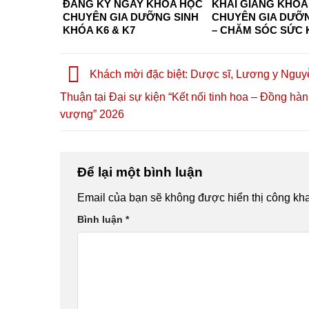
ĐĂNG KÝ NGAY KHÓA HỌC
KHAI GIẢNG KHÓA
CHUYÊN GIA DƯỠNG SINH
CHUYÊN GIA DƯỠN
KHÓA K6 & K7
– CHĂM SÓC SỨC
CHỦ ĐỘNG 2026 TẠI
CHÍ MINH – CƠ HỘ
NGHỀ, HÀNH NGHỀ
Khách mời đặc biệt: Dược sĩ, Lương y Nguy
KHỞI NGHIỆP
Thuận tại Đại sự kiện “Kết nối tinh hoa – Đồng hàn
vượng” 2026
Để lại một bình luận
Email của bạn sẽ không được hiển thị công kha
Bình luận
*