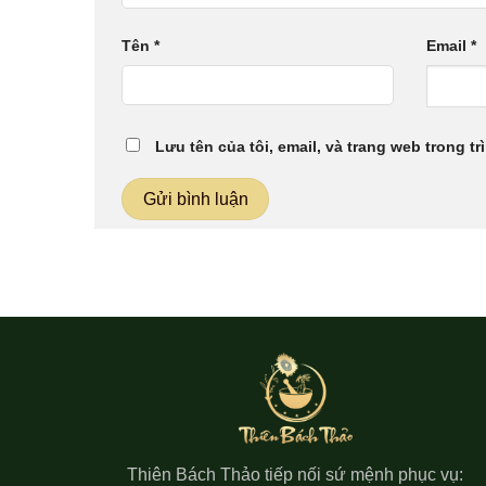
Tên
*
Email
*
Lưu tên của tôi, email, và trang web trong tr
Thiên Bách Thảo tiếp nối sứ mệnh phục vụ: