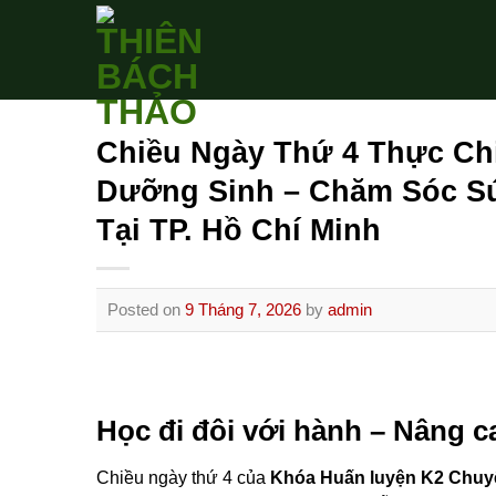
Skip
to
content
Chiều Ngày Thứ 4 Thực Ch
Dưỡng Sinh – Chăm Sóc S
Tại TP. Hồ Chí Minh
Posted on
9 Tháng 7, 2026
by
admin
Học đi đôi với hành – Nâng c
Chiều ngày thứ 4 của
Khóa Huấn luyện K2 Chuy