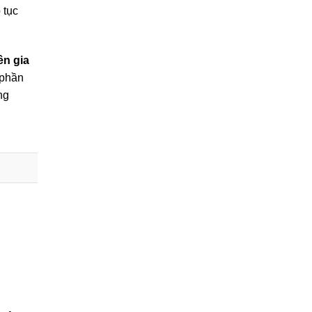
 tục
ên gia
 phần
ng