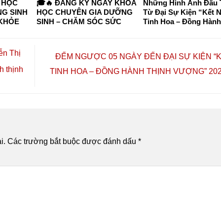
 HỌC
🎓🔥 ĐĂNG KÝ NGAY KHÓA
Những Hình Ảnh Đầu 
G SINH
HỌC CHUYÊN GIA DƯỠNG
Từ Đại Sự Kiện “Kết N
 KHỎE
SINH – CHĂM SÓC SỨC
Tinh Hoa – Đồng Hành
 TP. HỒ
KHỎE CHỦ ĐỘNG 2026 🔥🎓
Vượng”
I HỌC
 VÀ
ễn Thị
ĐẾM NGƯỢC 05 NGÀY ĐẾN ĐẠI SỰ KIỆN “K
h thịnh
TINH HOA – ĐỒNG HÀNH THỊNH VƯỢNG” 20
i.
Các trường bắt buộc được đánh dấu
*