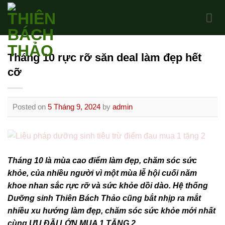
Skip
to
content
Tháng 10 rực rỡ săn deal làm đẹp hết
cỡ
Posted on
5 Tháng 9, 2024
by
admin
Tháng 10 là mùa cao điểm làm đẹp, chăm sóc sức
khỏe, của nhiều người vì một mùa lễ hội cuối năm
khoe nhan sắc rực rỡ và sức khỏe dồi dào. Hệ thống
Dưỡng sinh Thiên Bách Thảo cũng bắt nhịp ra mắt
nhiều xu hướng làm đẹp, chăm sóc sức khỏe mới nhất
cùng ƯU ĐÃI LỚN MUA 1 TẶNG 2.