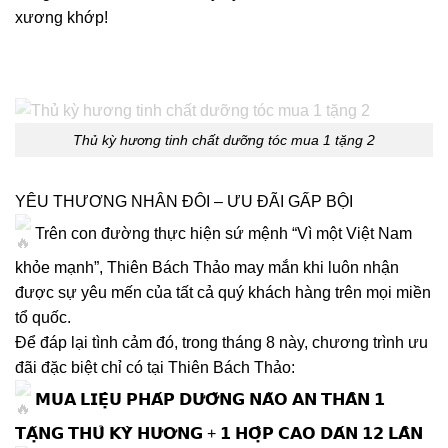
xương khớp!
Thủ kỳ hương tinh chất dưỡng tóc mua 1 tặng 2
YÊU THƯƠNG NHÂN ĐÔI – ƯU ĐÃI GẤP BỘI
Trên con đường thực hiện sứ mệnh “Vì một Việt Nam
khỏe mạnh”, Thiên Bách Thảo may mắn khi luôn nhận
được sự yêu mến của tất cả quý khách hàng trên mọi miền
tổ quốc.
Để đáp lại tình cảm đó, trong tháng 8 này, chương trình ưu
đãi đặc biệt chỉ có tại Thiên Bách Thảo:
𝗠𝗨𝗔 𝗟𝗜𝗘̣̂𝗨 𝗣𝗛𝗔́𝗣 𝗗𝗨̛𝗢̛̃𝗡𝗚 𝗡𝗔̃𝗢 𝗔𝗡 𝗧𝗛𝗔̂̀𝗡 𝟭
𝗧𝗔̣̆𝗡𝗚 𝗧𝗛𝗨̉ 𝗞𝗬̀ 𝗛𝗨̛𝗢̛𝗡𝗚 + 𝟭 𝗛𝗢̣̂𝗣 𝗖𝗔𝗢 𝗗𝗔́𝗡 𝟭𝟮 𝗟𝗔̂̀𝗡