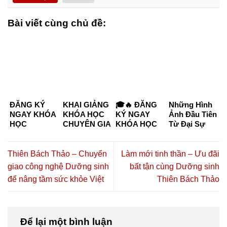
Bài viết cùng chủ đề:
ĐĂNG KÝ
KHAI GIẢNG
🎓🔥 ĐĂNG
Những Hình
NGAY KHÓA
KHÓA HỌC
KÝ NGAY
Ảnh Đầu Tiên
HỌC
CHUYÊN GIA
KHÓA HỌC
Từ Đại Sự
CHUYÊN GIA
DƯỠNG
CHUYÊN GIA
Kiện “Kết
DƯỠNG
SINH –
DƯỠNG
Nối Tinh Hoa
SINH KHÓA
CHĂM SÓC
SINH –
– Đồng Hành
Thiên Bách Thảo – Chuyển
Làm mới tinh thần – Ưu đãi
K6 & K7
SỨC KHỎE
CHĂM SÓC
Thịnh
giao công nghệ Dưỡng sinh
bất tận cùng Dưỡng sinh
CHỦ ĐỘNG
SỨC KHỎE
Vượng”
để nâng tầm sức khỏe Việt
Thiên Bách Thảo
2026 TẠI TP.
CHỦ ĐỘNG
HỒ CHÍ
2026 🔥🎓
MINH – CƠ
HỘI HỌC
NGHỀ,
Để lại một bình luận