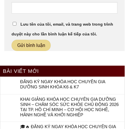
Lưu tên của tôi, email, và trang web trong trình
duyệt này cho lần bình luận kế tiếp của tôi.
BÀI VIẾT MỚI
ĐĂNG KÝ NGAY KHÓA HỌC CHUYÊN GIA
DƯỠNG SINH KHÓA K6 & K7
KHAI GIẢNG KHÓA HỌC CHUYÊN GIA DƯỠNG
SINH – CHĂM SÓC SỨC KHỎE CHỦ ĐỘNG 2026
TẠI TP. HỒ CHÍ MINH – CƠ HỘI HỌC NGHỀ,
HÀNH NGHỀ VÀ KHỞI NGHIỆP
🎓🔥 ĐĂNG KÝ NGAY KHÓA HỌC CHUYÊN GIA