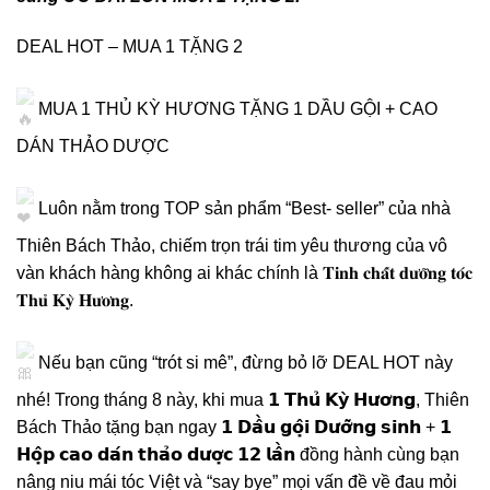
DEAL HOT – MUA 1 TẶNG 2
MUA 1 THỦ KỲ HƯƠNG TẶNG 1 DẦU GỘI + CAO
DÁN THẢO DƯỢC
Luôn nằm trong TOP sản phẩm “Best- seller” của nhà
Thiên Bách Thảo, chiếm trọn trái tim yêu thương của vô
vàn khách hàng không ai khác chính là 𝐓𝐢𝐧𝐡 𝐜𝐡𝐚̂́𝐭 𝐝𝐮̛𝐨̛̃𝐧𝐠 𝐭𝐨́𝐜
𝐓𝐡𝐮̉ 𝐊𝐲̀ 𝐇𝐮̛𝐨̛𝐧𝐠.
Nếu bạn cũng “trót si mê”, đừng bỏ lỡ DEAL HOT này
nhé! Trong tháng 8 này, khi mua 𝟭 𝗧𝗵𝘂̉ 𝗞𝘆̀ 𝗛𝘂̛𝗼̛𝗻𝗴, Thiên
Bách Thảo tặng bạn ngay 𝟭 𝗗𝗮̂̀𝘂 𝗴𝗼̣̂𝗶 𝗗𝘂̛𝗼̛̃𝗻𝗴 𝘀𝗶𝗻𝗵 + 𝟭
𝗛𝗼̣̂𝗽 𝗰𝗮𝗼 𝗱𝗮́𝗻 𝘁𝗵𝗮̉𝗼 𝗱𝘂̛𝗼̛̣𝗰 𝟭𝟮 𝗹𝗮̂̀𝗻 đồng hành cùng bạn
nâng niu mái tóc Việt và “say bye” mọi vấn đề về đau mỏi