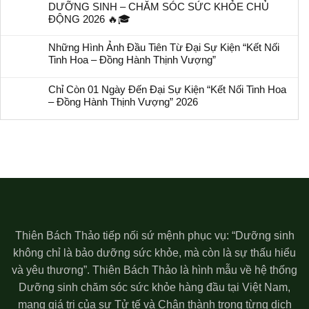
DƯỠNG SINH – CHĂM SÓC SỨC KHỎE CHỦ
ĐỘNG 2026 🔥🎓
Những Hình Ảnh Đầu Tiên Từ Đại Sự Kiện “Kết Nối
Tinh Hoa – Đồng Hành Thịnh Vượng”
Chỉ Còn 01 Ngày Đến Đại Sự Kiện “Kết Nối Tinh Hoa
– Đồng Hành Thịnh Vượng” 2026
Thiên Bách Thảo tiếp nối sứ mệnh phục vụ: “Dưỡng sinh
không chỉ là bảo dưỡng sức khỏe, mà còn là sự thấu hiểu
và yêu thương”. Thiên Bách Thảo là hình mẫu về hệ thống
Dưỡng sinh chăm sóc sức khỏe hàng đầu tại Việt Nam,
mang giá trị của sự Tử tế và Chân thành trong từng dịch