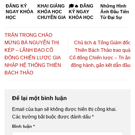
ĐĂNG KÝ
KHAI GIẢNG
🎓🔥 ĐĂNG
Những Hình
NGAY KHÓA
KHÓA HỌC
KÝ NGAY
Ảnh Đầu Tiên
HỌC
CHUYÊN GIA
KHÓA HỌC
Từ Đại Sự
CHUYÊN GIA
DƯỠNG
CHUYÊN GIA
Kiện “Kết
DƯỠNG
SINH –
DƯỠNG
Nối Tinh Hoa
SINH KHÓA
CHĂM SÓC
SINH –
– Đồng Hành
TRÂN TRỌNG CHÀO
K6 & K7
SỨC KHỎE
CHĂM SÓC
Thịnh
MỪNG BÀ NGUYỄN THỊ
Chủ tịch & Tổng Giám đốc
CHỦ ĐỘNG
SỨC KHỎE
Vượng”
KÉP – LÃNH ĐẠO CỔ
Thiên Bách Thảo trao quà
2026 TẠI TP.
CHỦ ĐỘNG
HỒ CHÍ
2026 🔥🎓
ĐÔNG CHIẾN LƯỢC GIA
Cổ đông Chiến lược – Tri ân
MINH – CƠ
NHẬP HỆ THỐNG THIÊN
đồng hành, gắn kết dẫn đầu
HỘI HỌC
BÁCH THẢO
NGHỀ,
HÀNH NGHỀ
VÀ KHỞI
NGHIỆP
Để lại một bình luận
Email của bạn sẽ không được hiển thị công khai.
Các trường bắt buộc được đánh dấu
*
Bình luận
*