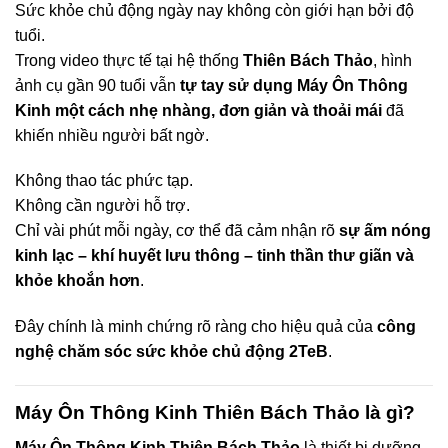
Sức khỏe chủ động ngày nay không còn giới hạn bởi độ
tuổi.
Trong video thực tế tại hệ thống
Thiên Bách Thảo
, hình
ảnh cụ gần 90 tuổi vẫn
tự tay sử dụng Máy Ôn Thông
Kinh một cách nhẹ nhàng, đơn giản và thoải mái
đã
khiến nhiều người bất ngờ.
Không thao tác phức tạp.
Không cần người hỗ trợ.
Chỉ vài phút mỗi ngày, cơ thể đã cảm nhận rõ
sự ấm nóng
kinh lạc – khí huyết lưu thông – tinh thần thư giãn và
khỏe khoắn hơn
.
Đây chính là minh chứng rõ ràng cho hiệu quả của
công
nghệ chăm sóc sức khỏe chủ động 2TeB
.
Máy Ôn Thông Kinh Thiên Bách Thảo là gì?
Máy Ôn Thông Kinh Thiên Bách Thảo
là thiết bị dưỡng