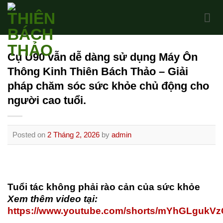
Skip
to
content
Cụ U90 vẫn dễ dàng sử dụng Máy Ôn
Thông Kinh Thiên Bách Thảo – Giải
pháp chăm sóc sức khỏe chủ động cho
người cao tuổi.
Posted on
2 Tháng 2, 2026
by
admin
Tuổi tác không phải rào cản của sức khỏe
Xem thêm video tại:
https://www.youtube.com/shorts/mYhGLgukV