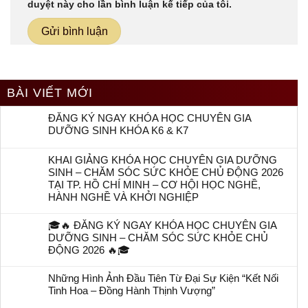
duyệt này cho lần bình luận kế tiếp của tôi.
BÀI VIẾT MỚI
ĐĂNG KÝ NGAY KHÓA HỌC CHUYÊN GIA
DƯỠNG SINH KHÓA K6 & K7
KHAI GIẢNG KHÓA HỌC CHUYÊN GIA DƯỠNG
SINH – CHĂM SÓC SỨC KHỎE CHỦ ĐỘNG 2026
TẠI TP. HỒ CHÍ MINH – CƠ HỘI HỌC NGHỀ,
HÀNH NGHỀ VÀ KHỞI NGHIỆP
🎓🔥 ĐĂNG KÝ NGAY KHÓA HỌC CHUYÊN GIA
DƯỠNG SINH – CHĂM SÓC SỨC KHỎE CHỦ
ĐỘNG 2026 🔥🎓
Những Hình Ảnh Đầu Tiên Từ Đại Sự Kiện “Kết Nối
Tinh Hoa – Đồng Hành Thịnh Vượng”