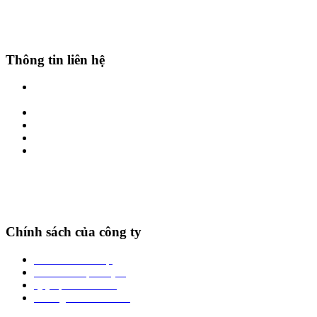
Thông tin liên hệ
Địa chỉ: Số 01-LK17 Phố Hoàng Công, Kiến Hưng, Hà Đông, Hà
Nội
Hotline: 0969861666 - 0986.382.699
Zalo: 0969861666 - 0986.382.699
Website: thienbachthao.vn
Email: thienbachthao.vn@gmail.com
Chính sách của công ty
Chính sách bảo mật
Chính sách vận chuyển
Quy định đổi trả hàng
Phương thức thanh toán