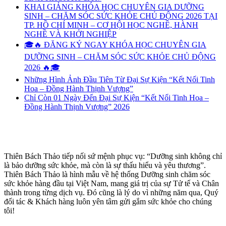
KHAI GIẢNG KHÓA HỌC CHUYÊN GIA DƯỠNG
SINH – CHĂM SÓC SỨC KHỎE CHỦ ĐỘNG 2026 TẠI
TP. HỒ CHÍ MINH – CƠ HỘI HỌC NGHỀ, HÀNH
NGHỀ VÀ KHỞI NGHIỆP
🎓🔥 ĐĂNG KÝ NGAY KHÓA HỌC CHUYÊN GIA
DƯỠNG SINH – CHĂM SÓC SỨC KHỎE CHỦ ĐỘNG
2026 🔥🎓
Những Hình Ảnh Đầu Tiên Từ Đại Sự Kiện “Kết Nối Tinh
Hoa – Đồng Hành Thịnh Vượng”
Chỉ Còn 01 Ngày Đến Đại Sự Kiện “Kết Nối Tinh Hoa –
Đồng Hành Thịnh Vượng” 2026
Thiên Bách Thảo tiếp nối sứ mệnh phục vụ: “Dưỡng sinh không chỉ
là bảo dưỡng sức khỏe, mà còn là sự thấu hiểu và yêu thương”.
Thiên Bách Thảo là hình mẫu về hệ thống Dưỡng sinh chăm sóc
sức khỏe hàng đầu tại Việt Nam, mang giá trị của sự Tử tế và Chân
thành trong từng dịch vụ. Đó cũng là lý do vì những năm qua, Quý
đối tác & Khách hàng luôn yên tâm gửi gắm sức khỏe cho chúng
tôi!