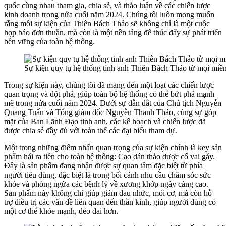
quốc cùng nhau tham gia, chia sẻ, và thảo luận về các chiến lược
kinh doanh trong nửa cuối năm 2024. Chúng tôi luôn mong muốn
rằng mỗi sự kiện của Thiên Bách Thảo sẽ không chỉ là một cuộc
họp báo đơn thuần, mà còn là một nền tảng để thúc đẩy sự phát triển
bền vững của toàn hệ thống.
Sự kiện quy tụ hệ thống tinh anh Thiên Bách Thảo từ mọi mi
Trong sự kiện này, chúng tôi đã mang đến một loạt các chiến lược
quan trọng và đột phá, giúp toàn bộ hệ thống có thể bứt phá mạnh
mẽ trong nửa cuối năm 2024. Dưới sự dẫn dắt của Chủ tịch Nguyễn
Quang Tuấn và Tổng giám đốc Nguyễn Thanh Thảo, cùng sự góp
mặt của Ban Lãnh Đạo tinh anh, các kế hoạch và chiến lược đã
được chia sẻ đầy đủ với toàn thể các đại biểu tham dự.
Một trong những điểm nhấn quan trọng của sự kiện chính là key sản
phẩm hái ra tiền cho toàn hệ thống: Cao dán thảo dược cổ vai gáy.
Đây là sản phẩm đang nhận được sự quan tâm đặc biệt từ phía
người tiêu dùng, đặc biệt là trong bối cảnh nhu cầu chăm sóc sức
khỏe và phòng ngừa các bệnh lý về xương khớp ngày càng cao.
Sản phẩm này không chỉ giúp giảm đau nhức, mỏi cơ, mà còn hỗ
trợ điều trị các vấn đề liên quan đến thần kinh, giúp người dùng có
một cơ thể khỏe mạnh, dẻo dai hơn.