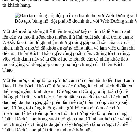
từ khách hàng.
Đào tạo, bùng nổ, đột phá x5 doanh thu với Web Dưỡng sinh 
Một điểm sáng không thể thiếu trong sự kiện chính là lễ Vinh danh
lên cấp và trao thưởng cho những thủ lĩnh xuất sắc nhất trong tháng
7. Đây là cơ hội để ghi nhận những đóng góp xuất sắc của các cá
nhân, những người đã không ngừng cống hiến và làm việc chăm chỉ
để đưa Thiên Bách Thảo ngày càng phát triển. Chúng tôi tin rằng,
việc vinh danh này sẽ là động lực to lớn để các cá nhân khác tiếp
tục cố gắng và đóng góp cho sự nghiệp chung của Thiên Bách
Thảo.
Một lần nữa, chúng tôi xin gửi lời cảm ơn chân thành đến Ban Lãnh
Đạo Thiên Bách Thảo đã đưa ra các đường lối chính sách đi đầu xu
thế trong ngành kinh doanh Dưỡng sinh Đông y, giúp toàn bộ hệ
thống phát triển vượt bậc. Cảm ơn tất cả các đối tác và khách mời
đặc biệt đã tham gia, góp phần làm nên sự thành công của sự kiện
này. Chúng tôi cũng không quên gửi lời cảm ơn đến các chủ
Spa/quản lý trên toàn quốc đã luôn tin tưởng và đồng hành cùng
Thiên Bách Thảo trong suốt thời gian qua. Chính sự hợp tác và nỗ
lực chung của chúng ta đã giúp xây dựng nền tảng vững chắc để
Thiên Bách Thảo phát triển mạnh mẽ hơn nữa.