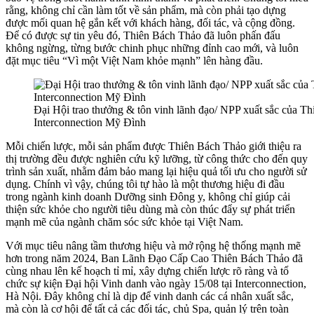
rằng, không chỉ cần làm tốt về sản phẩm, mà còn phải tạo dựng
được mối quan hệ gắn kết với khách hàng, đối tác, và cộng đồng.
Để có được sự tin yêu đó, Thiên Bách Thảo đã luôn phấn đấu
không ngừng, từng bước chinh phục những đỉnh cao mới, và luôn
đặt mục tiêu “Vì một Việt Nam khỏe mạnh” lên hàng đầu.
Đại Hội trao thưởng & tôn vinh lãnh đạo/ NPP xuất sắc của Th
Interconnection Mỹ Đình
Mỗi chiến lược, mỗi sản phẩm được Thiên Bách Thảo giới thiệu ra
thị trường đều được nghiên cứu kỹ lưỡng, từ công thức cho đến quy
trình sản xuất, nhằm đảm bảo mang lại hiệu quả tối ưu cho người sử
dụng. Chính vì vậy, chúng tôi tự hào là một thương hiệu đi đầu
trong ngành kinh doanh Dưỡng sinh Đông y, không chỉ giúp cải
thiện sức khỏe cho người tiêu dùng mà còn thúc đẩy sự phát triển
mạnh mẽ của ngành chăm sóc sức khỏe tại Việt Nam.
Với mục tiêu nâng tầm thương hiệu và mở rộng hệ thống mạnh mẽ
hơn trong năm 2024, Ban Lãnh Đạo Cấp Cao Thiên Bách Thảo đã
cùng nhau lên kế hoạch tỉ mỉ, xây dựng chiến lược rõ ràng và tổ
chức sự kiện Đại hội Vinh danh vào ngày 15/08 tại Interconnection,
Hà Nội. Đây không chỉ là dịp để vinh danh các cá nhân xuất sắc,
mà còn là cơ hội để tất cả các đối tác, chủ Spa, quản lý trên toàn