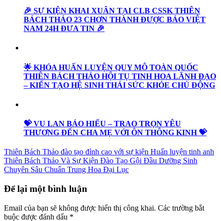
🎉 SỰ KIỆN KHAI XUÂN TẠI CLB CSSK THIÊN
BÁCH THẢO 23 CHƠN THÀNH ĐƯỢC BÁO VIỆT
NAM 24H ĐƯA TIN 🎉
🌟 KHÓA HUẤN LUYỆN QUY MÔ TOÀN QUỐC
THIÊN BÁCH THẢO HỘI TỤ TINH HOA LÃNH ĐẠO
– KIẾN TẠO HỆ SINH THÁI SỨC KHỎE CHỦ ĐỘNG
💝 VU LAN BÁO HIẾU – TRAO TRỌN YÊU
THƯƠNG ĐẾN CHA MẸ VỚI ÔN THÔNG KINH 💝
Thiên Bách Thảo đào tạo đỉnh cao với sự kiện Huấn luyện tinh anh
Thiên Bách Thảo Và Sự Kiện Đào Tạo Gội Đầu Dưỡng Sinh
Chuyên Sâu Chuẩn Trung Hoa Đại Lục
Để lại một bình luận
Email của bạn sẽ không được hiển thị công khai.
Các trường bắt
buộc được đánh dấu
*