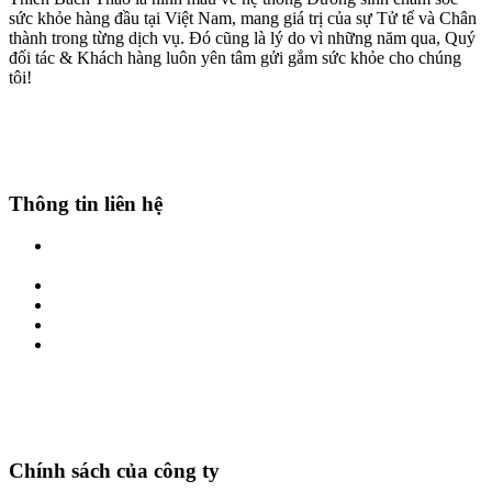
sức khỏe hàng đầu tại Việt Nam, mang giá trị của sự Tử tế và Chân
thành trong từng dịch vụ. Đó cũng là lý do vì những năm qua, Quý
đối tác & Khách hàng luôn yên tâm gửi gắm sức khỏe cho chúng
tôi!
Thông tin liên hệ
Địa chỉ: Số 01-LK17 Phố Hoàng Công, Kiến Hưng, Hà Đông, Hà
Nội
Hotline: 0969861666 - 0986.382.699
Zalo: 0969861666 - 0986.382.699
Website: thienbachthao.vn
Email: thienbachthao.vn@gmail.com
Chính sách của công ty