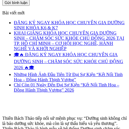
Bài viết mới
ĐĂNG KÝ NGAY KHÓA HỌC CHUYÊN GIA DƯỠNG
SINH KHÓA K6 & K7
KHAI GIẢNG KHÓA HỌC CHUYÊN GIA DƯỠNG
SINH – CHĂM SÓC SỨC KHỎE CHỦ ĐỘNG 2026 TẠI
TP. HỒ CHÍ MINH – CƠ HỘI HỌC NGHỀ, HÀNH
NGHỀ VÀ KHỞI NGHIỆP
🎓🔥 ĐĂNG KÝ NGAY KHÓA HỌC CHUYÊN GIA
DƯỠNG SINH – CHĂM SÓC SỨC KHỎE CHỦ ĐỘNG
2026 🔥🎓
Những Hình Ảnh Đầu Tiên Từ Đại Sự Kiện “Kết Nối Tinh
Hoa – Đồng Hành Thịnh Vượng”
Chỉ Còn 01 Ngày Đến Đại Sự Kiện “Kết Nối Tinh Hoa –
Đồng Hành Thịnh Vượng” 2026
Thiên Bách Thảo tiếp nối sứ mệnh phục vụ: “Dưỡng sinh không chỉ
là bảo dưỡng sức khỏe, mà còn là sự thấu hiểu và yêu thương”.
Thiên Bách Thảo là hình mẫu về hệ thống Dưỡng sinh chăm sóc