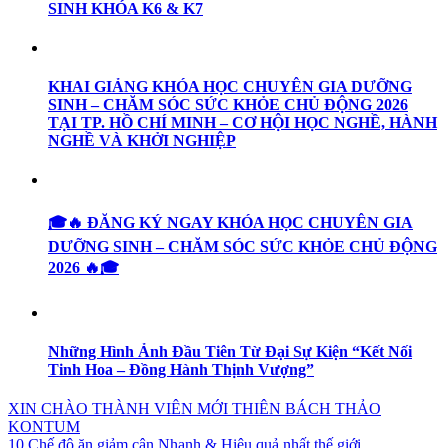
SINH KHÓA K6 & K7
KHAI GIẢNG KHÓA HỌC CHUYÊN GIA DƯỠNG
SINH – CHĂM SÓC SỨC KHỎE CHỦ ĐỘNG 2026
TẠI TP. HỒ CHÍ MINH – CƠ HỘI HỌC NGHỀ, HÀNH
NGHỀ VÀ KHỞI NGHIỆP
🎓🔥 ĐĂNG KÝ NGAY KHÓA HỌC CHUYÊN GIA
DƯỠNG SINH – CHĂM SÓC SỨC KHỎE CHỦ ĐỘNG
2026 🔥🎓
Những Hình Ảnh Đầu Tiên Từ Đại Sự Kiện “Kết Nối
Tinh Hoa – Đồng Hành Thịnh Vượng”
XIN CHÀO THÀNH VIÊN MỚI THIÊN BÁCH THẢO
KONTUM
10 Chế độ ăn giảm cân Nhanh & Hiệu quả nhất thế giới