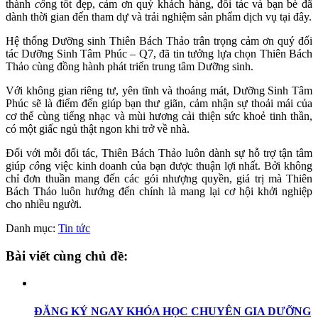
thành
cô
ng tốt đẹp, cảm ơn quý khách hàng, đối tác và bạn bè đã
dành thời gian đến tham dự và trải nghiệm sản phẩm dịch vụ tại đây.
Hệ thống Dưỡng sinh Thiên Bách Thảo trân trọng cảm ơn quý đối
tác Dưỡng Sinh Tâm Phúc – Q7, đã tin tưởng lựa chọn Thiên Bách
Thảo cùng đồng hành phát triển trung tâm Dưỡng sinh.
Với không gian riêng tư, yên tĩnh và thoáng mát, Dưỡng Sinh Tâm
Phúc sẽ là điểm đến giúp bạn thư giãn, cảm nhận sự thoải mái của
cơ thể cùng tiếng nhạc và mùi hương cải thiện sức khoẻ tinh thần,
có một giấc ngủ thật ngon khi trở về nhà.
Đối với mỗi đối tác, Thiên Bách Thảo luôn dành sự hỗ trợ tận tâm
giúp
cô
ng việc kinh doanh của bạn được thuận lợi nhất. Bởi không
chỉ đơn thuần mang đến các gói nhượng quyền, giá trị mà Thiên
Bách Thảo luôn hướng đến chính là mang lại cơ hội khởi nghiệp
cho nhiều người.
Danh mục:
Tin tức
Bài viết cùng chủ đề:
ĐĂNG KÝ NGAY KHÓA HỌC CHUYÊN GIA DƯỠNG