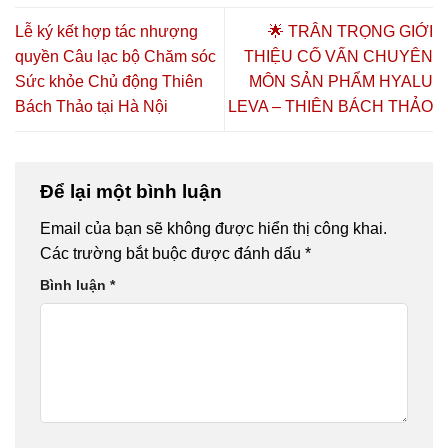
DƯỠNG
SINH –
DƯỠNG
Nối Tinh Hoa
SINH KHÓA
CHĂM SÓC
SINH –
– Đồng Hành
Lễ ký kết hợp tác nhượng
🌟 TRÂN TRỌNG GIỚI
K6 & K7
SỨC KHỎE
CHĂM SÓC
Thịnh
quyền Câu lạc bộ Chăm sóc
THIỆU CỐ VẤN CHUYÊN
CHỦ ĐỘNG
SỨC KHỎE
Vượng”
Sức khỏe Chủ động Thiên
MÔN SẢN PHẨM HYALU
2026 TẠI TP.
CHỦ ĐỘNG
HỒ CHÍ
2026 🔥🎓
Bách Thảo tại Hà Nội
LEVA – THIÊN BÁCH THẢO
MINH – CƠ
HỘI HỌC
NGHỀ,
HÀNH NGHỀ
Để lại một bình luận
VÀ KHỞI
NGHIỆP
Email của bạn sẽ không được hiển thị công khai.
Các trường bắt buộc được đánh dấu
*
Bình luận
*