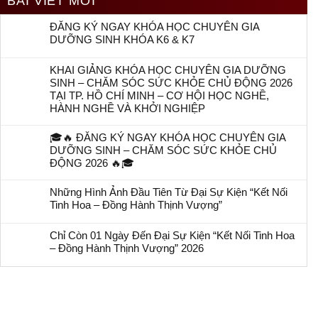
BÀI VIẾT MỚI
ĐĂNG KÝ NGAY KHÓA HỌC CHUYÊN GIA
DƯỠNG SINH KHÓA K6 & K7
KHAI GIẢNG KHÓA HỌC CHUYÊN GIA DƯỠNG
SINH – CHĂM SÓC SỨC KHỎE CHỦ ĐỘNG 2026
TẠI TP. HỒ CHÍ MINH – CƠ HỘI HỌC NGHỀ,
HÀNH NGHỀ VÀ KHỞI NGHIỆP
🎓🔥 ĐĂNG KÝ NGAY KHÓA HỌC CHUYÊN GIA
DƯỠNG SINH – CHĂM SÓC SỨC KHỎE CHỦ
ĐỘNG 2026 🔥🎓
Những Hình Ảnh Đầu Tiên Từ Đại Sự Kiện “Kết Nối
Tinh Hoa – Đồng Hành Thịnh Vượng”
Chỉ Còn 01 Ngày Đến Đại Sự Kiện “Kết Nối Tinh Hoa
– Đồng Hành Thịnh Vượng” 2026