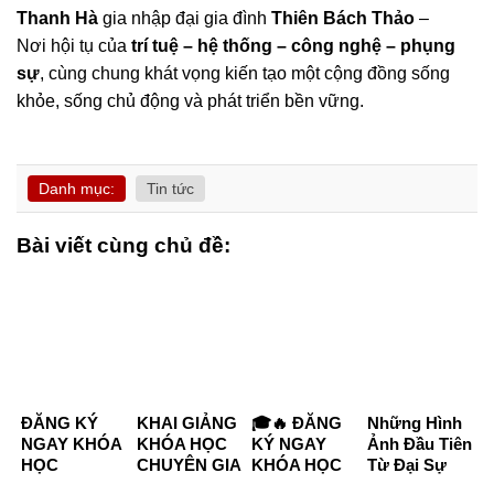
Thanh Hà
gia nhập đại gia đình
Thiên Bách Thảo
–
Nơi hội tụ của
trí tuệ – hệ thống – công nghệ – phụng
sự
, cùng chung khát vọng kiến tạo một cộng đồng sống
khỏe, sống chủ động và phát triển bền vững.
Danh mục:
Tin tức
Bài viết cùng chủ đề:
ĐĂNG KÝ
KHAI GIẢNG
🎓🔥 ĐĂNG
Những Hình
NGAY KHÓA
KHÓA HỌC
KÝ NGAY
Ảnh Đầu Tiên
HỌC
CHUYÊN GIA
KHÓA HỌC
Từ Đại Sự
CHUYÊN GIA
DƯỠNG
CHUYÊN GIA
Kiện “Kết