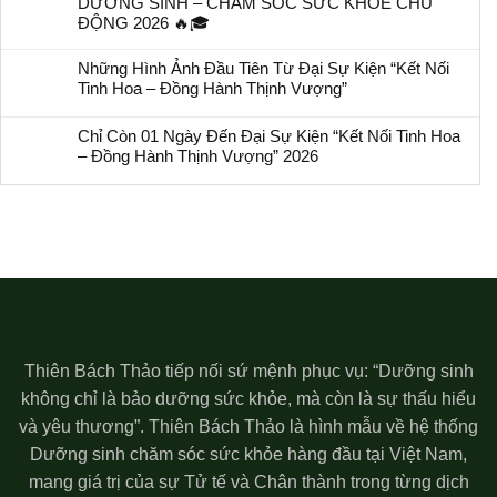
DƯỠNG SINH – CHĂM SÓC SỨC KHỎE CHỦ
ĐỘNG 2026 🔥🎓
Những Hình Ảnh Đầu Tiên Từ Đại Sự Kiện “Kết Nối
Tinh Hoa – Đồng Hành Thịnh Vượng”
Chỉ Còn 01 Ngày Đến Đại Sự Kiện “Kết Nối Tinh Hoa
– Đồng Hành Thịnh Vượng” 2026
Thiên Bách Thảo tiếp nối sứ mệnh phục vụ: “Dưỡng sinh
không chỉ là bảo dưỡng sức khỏe, mà còn là sự thấu hiểu
và yêu thương”. Thiên Bách Thảo là hình mẫu về hệ thống
Dưỡng sinh chăm sóc sức khỏe hàng đầu tại Việt Nam,
mang giá trị của sự Tử tế và Chân thành trong từng dịch