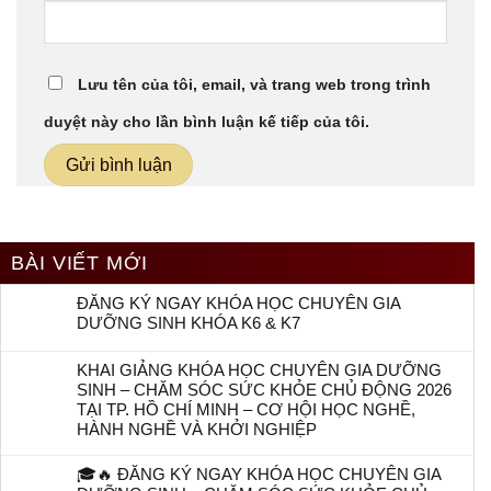
Lưu tên của tôi, email, và trang web trong trình
duyệt này cho lần bình luận kế tiếp của tôi.
BÀI VIẾT MỚI
ĐĂNG KÝ NGAY KHÓA HỌC CHUYÊN GIA
DƯỠNG SINH KHÓA K6 & K7
KHAI GIẢNG KHÓA HỌC CHUYÊN GIA DƯỠNG
SINH – CHĂM SÓC SỨC KHỎE CHỦ ĐỘNG 2026
TẠI TP. HỒ CHÍ MINH – CƠ HỘI HỌC NGHỀ,
HÀNH NGHỀ VÀ KHỞI NGHIỆP
🎓🔥 ĐĂNG KÝ NGAY KHÓA HỌC CHUYÊN GIA