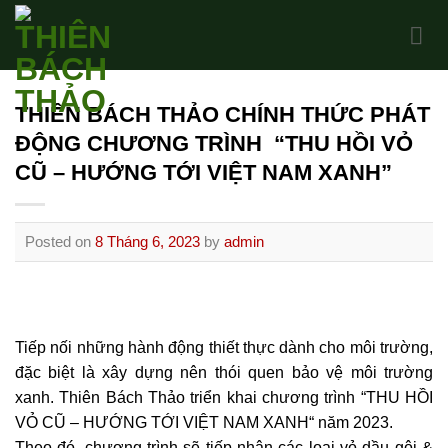
Skip
to
content
THIÊN BÁCH THẢO CHÍNH THỨC PHÁT
ĐỘNG CHƯƠNG TRÌNH “THU HỒI VỎ
CŨ – HƯỚNG TỚI VIỆT NAM XANH”
Posted on
8 Tháng 6, 2023
by
admin
Tiếp nối những hành động thiết thực dành cho môi trường,
đặc biệt là xây dựng nên thói quen bảo vệ môi trường
xanh. Thiên Bách Thảo triển khai chương trình “THU HỒI
VỎ CŨ – HƯỚNG TỚI VIỆT NAM XANH“ năm 2023.
Theo đó, chương trình sẽ tiếp nhận các loại vỏ dầu gội &