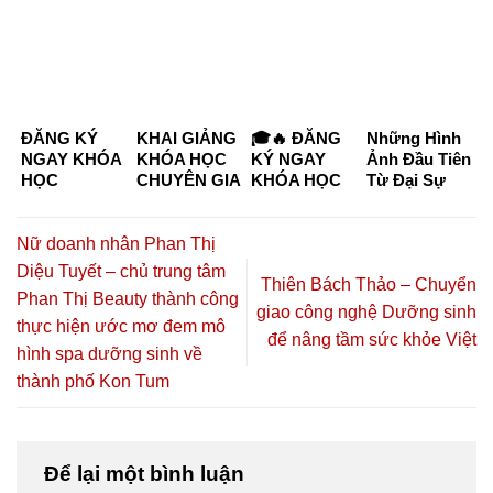
ĐĂNG KÝ
KHAI GIẢNG
🎓🔥 ĐĂNG
Những Hình
NGAY KHÓA
KHÓA HỌC
KÝ NGAY
Ảnh Đầu Tiên
HỌC
CHUYÊN GIA
KHÓA HỌC
Từ Đại Sự
CHUYÊN GIA
DƯỠNG
CHUYÊN GIA
Kiện “Kết
DƯỠNG
SINH –
DƯỠNG
Nối Tinh Hoa
SINH KHÓA
CHĂM SÓC
SINH –
– Đồng Hành
Nữ doanh nhân Phan Thị
K6 & K7
SỨC KHỎE
CHĂM SÓC
Thịnh
Diệu Tuyết – chủ trung tâm
CHỦ ĐỘNG
SỨC KHỎE
Vượng”
Thiên Bách Thảo – Chuyển
Phan Thị Beauty thành công
2026 TẠI TP.
CHỦ ĐỘNG
giao công nghệ Dưỡng sinh
HỒ CHÍ
2026 🔥🎓
thực hiện ước mơ đem mô
để nâng tầm sức khỏe Việt
MINH – CƠ
hình spa dưỡng sinh về
HỘI HỌC
thành phố Kon Tum
NGHỀ,
HÀNH NGHỀ
VÀ KHỞI
NGHIỆP
Để lại một bình luận