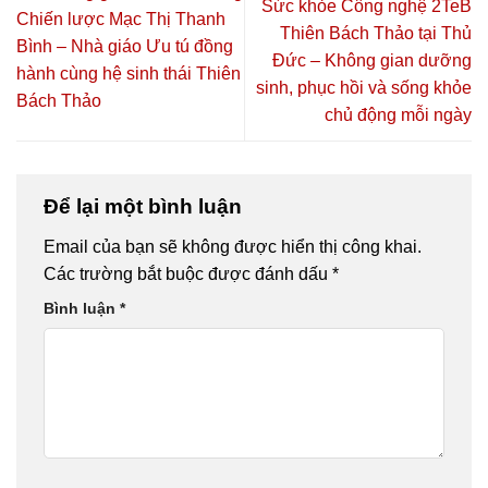
Sức khỏe Công nghệ 2TeB
CHỦ ĐỘNG
SỨC KHỎE
Vượng”
Chiến lược Mạc Thị Thanh
Thiên Bách Thảo tại Thủ
2026 TẠI TP.
CHỦ ĐỘNG
Bình – Nhà giáo Ưu tú đồng
HỒ CHÍ
2026 🔥🎓
Đức – Không gian dưỡng
hành cùng hệ sinh thái Thiên
MINH – CƠ
sinh, phục hồi và sống khỏe
Bách Thảo
HỘI HỌC
chủ động mỗi ngày
NGHỀ,
HÀNH NGHỀ
VÀ KHỞI
NGHIỆP
Để lại một bình luận
Email của bạn sẽ không được hiển thị công khai.
Các trường bắt buộc được đánh dấu
*
Bình luận
*