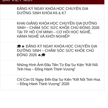
ĐĂNG KÝ NGAY KHÓA HỌC CHUYÊN GIA
DƯỠNG SINH KHÓA K6 & K7
KHAI GIẢNG KHÓA HỌC CHUYÊN GIA DƯỠNG
SINH – CHĂM SÓC SỨC KHỎE CHỦ ĐỘNG 2026
TẠI TP. HỒ CHÍ MINH – CƠ HỘI HỌC NGHỀ,
HÀNH NGHỀ VÀ KHỞI NGHIỆP
🎓🔥 ĐĂNG KÝ NGAY KHÓA HỌC CHUYÊN GIA
DƯỠNG SINH – CHĂM SÓC SỨC KHỎE CHỦ
ĐỘNG 2026 🔥🎓
Những Hình Ảnh Đầu Tiên Từ Đại Sự Kiện “Kết Nối
Tinh Hoa – Đồng Hành Thịnh Vượng”
Chỉ Còn 01 Ngày Đến Đại Sự Kiện “Kết Nối Tinh Hoa
– Đồng Hành Thịnh Vượng” 2026