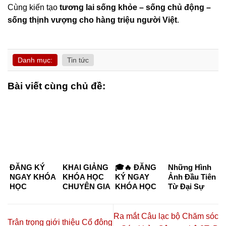
Cùng kiến tạo
tương lai sống khỏe – sống chủ động –
sống thịnh vượng cho hàng triệu người Việt
.
Danh mục:
Tin tức
Bài viết cùng chủ đề:
ĐĂNG KÝ
KHAI GIẢNG
🎓🔥 ĐĂNG
Những Hình
NGAY KHÓA
KHÓA HỌC
KÝ NGAY
Ảnh Đầu Tiên
HỌC
CHUYÊN GIA
KHÓA HỌC
Từ Đại Sự
CHUYÊN GIA
DƯỠNG
CHUYÊN GIA
Kiện “Kết
DƯỠNG
SINH –
DƯỠNG
Nối Tinh Hoa
SINH KHÓA
CHĂM SÓC
SINH –
– Đồng Hành
Ra mắt Câu lạc bộ Chăm sóc
Trân trọng giới thiệu Cổ đông
K6 & K7
SỨC KHỎE
CHĂM SÓC
Thịnh