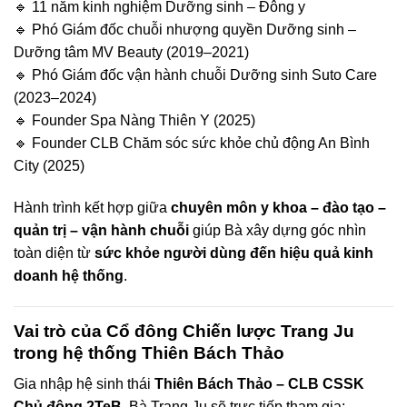
🔹 11 năm kinh nghiệm Dưỡng sinh – Đông y
🔹 Phó Giám đốc chuỗi nhượng quyền Dưỡng sinh –
Dưỡng tâm MV Beauty (2019–2021)
🔹 Phó Giám đốc vận hành chuỗi Dưỡng sinh Suto Care
(2023–2024)
🔹 Founder Spa Nàng Thiên Y (2025)
🔹 Founder CLB Chăm sóc sức khỏe chủ động An Bình
City (2025)
Hành trình kết hợp giữa
chuyên môn y khoa – đào tạo –
quản trị – vận hành chuỗi
giúp Bà xây dựng góc nhìn
toàn diện từ
sức khỏe người dùng đến hiệu quả kinh
doanh hệ thống
.
Vai trò của Cổ đông Chiến lược Trang Ju
trong hệ thống Thiên Bách Thảo
Gia nhập hệ sinh thái
Thiên Bách Thảo – CLB CSSK
Chủ động 2TeB
, Bà Trang Ju sẽ trực tiếp tham gia: